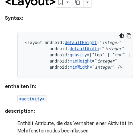
<Layout>
Syntax:
<layout
android:
defaultHeight
="
integer
android:
defaultWidth
="
integer
android:
gravity
=["top"
|
"end"
|
android:
minHeight
="
integer
android:
minWidth
="
integer
"
/>
enthalten in:
<activity>
description:
Enthält Attribute, die das Verhalten einer Aktivität im
Mehrfenstermodus beeinflussen.