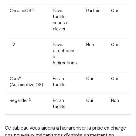
3
ChromeOS
Pavé
Parfois
Oui
tactile,
souris et
clavier
TV
Pavé
Non
Oui
directionnel
à
5 directions
4
Cars
Écran
Oui
Oui
(Automotive OS)
tactile
5
Regarder
Écran
Oui
Non
tactile
Ce tableau vous aidera à hiérarchiser la prise en charge
des nouveaux mécanismes d'entrée en mettant en