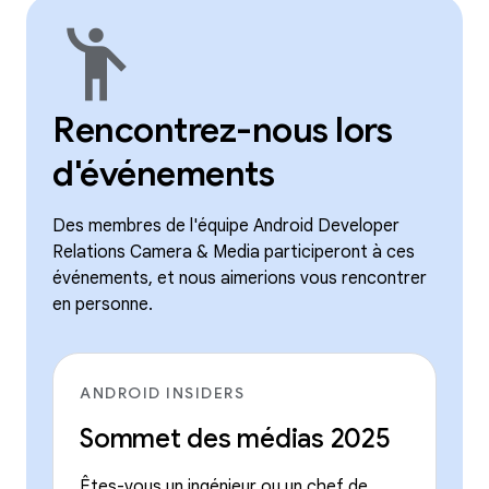
emoji_people
Rencontrez-nous lors
d'événements
Des membres de l'équipe Android Developer
Relations Camera & Media participeront à ces
événements, et nous aimerions vous rencontrer
en personne.
ANDROID INSIDERS
Sommet des médias 2025
Êtes-vous un ingénieur ou un chef de