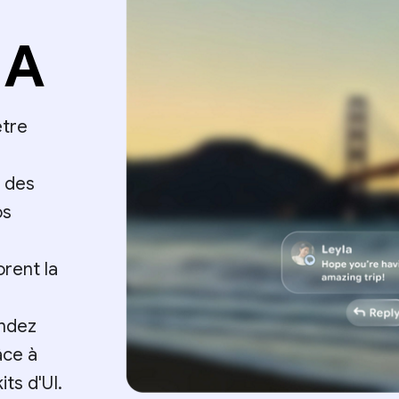
IA
être
 des
os
rent la
endez
âce à
ts d'UI.