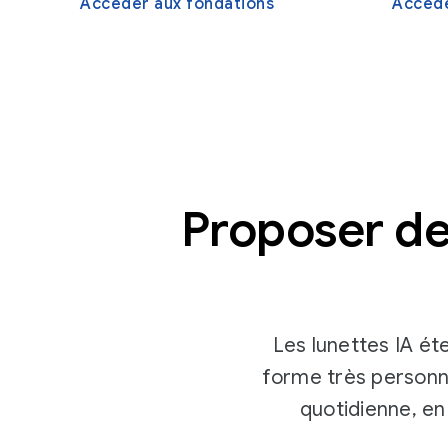
Accéder aux fondations
Accéde
Proposer de
Les lunettes IA ét
forme très personne
quotidienne, en 