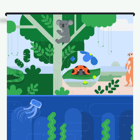
Regarde !
Il s'agit de
certains de nos animaux
Android Studio préférés
dans leur habitat naturel.
Téléchargez-les et définissez-les comme fond
d'écran pour que votre bureau reste amusant et
frais.
Télécharger des fonds d'écran Android Studio