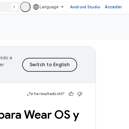
/
Android Studio
Acceder
nido a
er
¿Te ha resultado útil?
o para Wear OS y