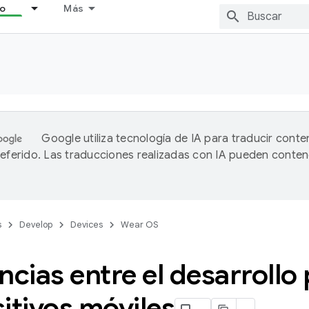
lo
Más
Google utiliza tecnología de IA para traducir conte
referido. Las traducciones realizadas con IA pueden conten
s
Develop
Devices
Wear OS
ncias entre el desarroll
itivos móviles