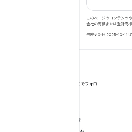
このページのコンテンツ
会社の商標または登録商
最終更新日 2025-10-11 
X
@AndroidDev を X でフォロ
ー
ANDROID の詳細
探索
Android
ゲーム