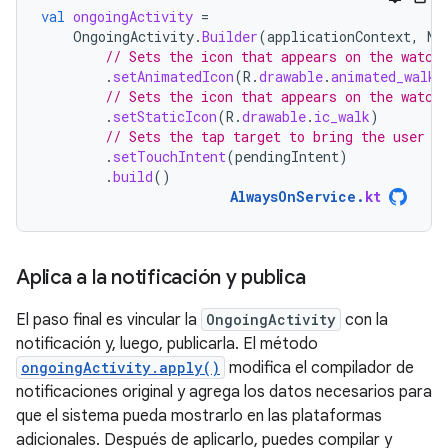
val
ongoingActivity
=
OngoingActivity
.
Builder
(
applicationContext
,
NO
// Sets the icon that appears on the watch
.
setAnimatedIcon
(
R
.
drawable
.
animated_walk
)
// Sets the icon that appears on the watch
.
setStaticIcon
(
R
.
drawable
.
ic_walk
)
// Sets the tap target to bring the user b
.
setTouchIntent
(
pendingIntent
)
.
build
()
AlwaysOnService
.
kt
Aplica a la notificación y publica
El paso final es vincular la
OngoingActivity
con la
notificación y, luego, publicarla. El método
ongoingActivity.apply()
modifica el compilador de
notificaciones original y agrega los datos necesarios para
que el sistema pueda mostrarlo en las plataformas
adicionales. Después de aplicarlo, puedes compilar y