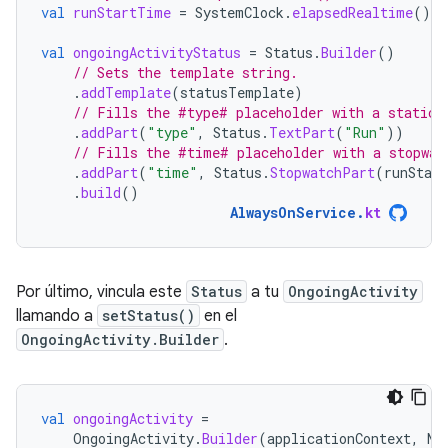
val
runStartTime
=
SystemClock
.
elapsedRealtime
()
val
ongoingActivityStatus
=
Status
.
Builder
()
// Sets the template string.
.
addTemplate
(
statusTemplate
)
// Fills the #type# placeholder with a static 
.
addPart
(
"type"
,
Status
.
TextPart
(
"Run"
))
// Fills the #time# placeholder with a stopwat
.
addPart
(
"time"
,
Status
.
StopwatchPart
(
runStar
.
build
()
AlwaysOnService
.
kt
Por último, vincula este
Status
a tu
OngoingActivity
llamando a
setStatus()
en el
OngoingActivity.Builder
.
val
ongoingActivity
=
OngoingActivity
.
Builder
(
applicationContext
,
NO