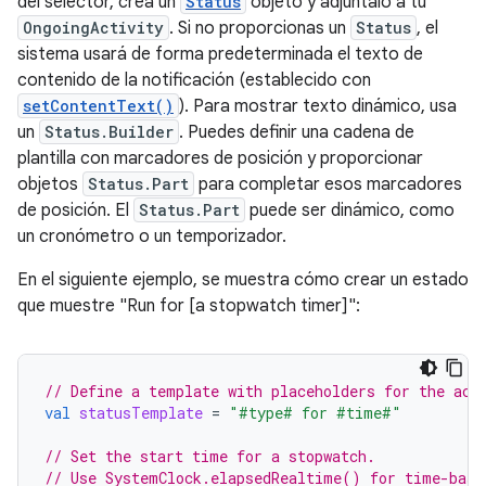
del selector, crea un
Status
objeto y adjúntalo a tu
OngoingActivity
. Si no proporcionas un
Status
, el
sistema usará de forma predeterminada el texto de
contenido de la notificación (establecido con
setContentText()
). Para mostrar texto dinámico, usa
un
Status.Builder
. Puedes definir una cadena de
plantilla con marcadores de posición y proporcionar
objetos
Status.Part
para completar esos marcadores
de posición. El
Status.Part
puede ser dinámico, como
un cronómetro o un temporizador.
En el siguiente ejemplo, se muestra cómo crear un estado
que muestre "Run for [a stopwatch timer]":
// Define a template with placeholders for the act
val
statusTemplate
=
"#type# for #time#"
// Set the start time for a stopwatch.
// Use SystemClock.elapsedRealtime() for time-base