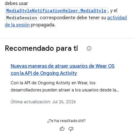
debes usar
MediaStyleNotificationHelper.MediaStyle
, y el
MediaSession
correspondiente debe tener su
actividad
de la sesión
propagada.
Recomendado para ti
Nuevas maneras de atraer usuarios de Wear OS
con la API de Ongoing Activity
Con la API de Ongoing Activity en Wear, los
desarrolladores pueden atraer a los usuarios desde la
cara del reloj y el selector de aplicaciones con una
Última actualización:
Jul 26, 2026
cantidad mínima de código, y permitir que esos usuarios
vuelvan a la app para realizar actividades importantes
con solo presionar una vez.
¿Te ha resultado útil?