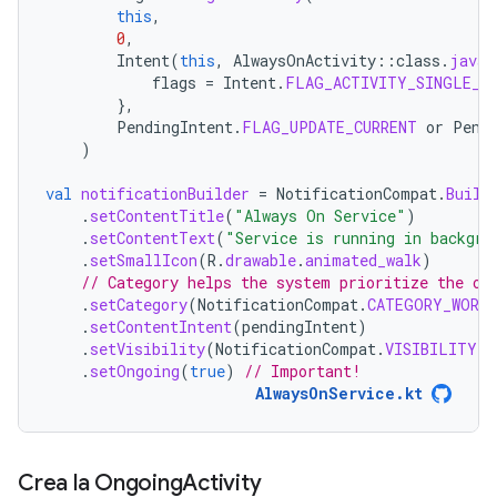
this
,
0
,
Intent
(
this
,
AlwaysOnActivity
::
class
.
java
)
flags
=
Intent
.
FLAG_ACTIVITY_SINGLE_T
},
PendingIntent
.
FLAG_UPDATE_CURRENT
or
Pend
)
val
notificationBuilder
=
NotificationCompat
.
Build
.
setContentTitle
(
"Always On Service"
)
.
setContentText
(
"Service is running in backgro
.
setSmallIcon
(
R
.
drawable
.
animated_walk
)
// Category helps the system prioritize the on
.
setCategory
(
NotificationCompat
.
CATEGORY_WORK
.
setContentIntent
(
pendingIntent
)
.
setVisibility
(
NotificationCompat
.
VISIBILITY_P
.
setOngoing
(
true
)
// Important!
AlwaysOnService.kt
Crea la Ongoing
Activity