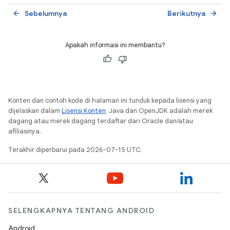
Sebelumnya
Berikutnya
arrow_back
arrow_forward
Apakah informasi ini membantu?
Konten dan contoh kode di halaman ini tunduk kepada lisensi yang
dijelaskan dalam
Lisensi Konten
. Java dan OpenJDK adalah merek
dagang atau merek dagang terdaftar dari Oracle dan/atau
afiliasinya.
Terakhir diperbarui pada 2026-07-15 UTC.
SELENGKAPNYA TENTANG ANDROID
Android