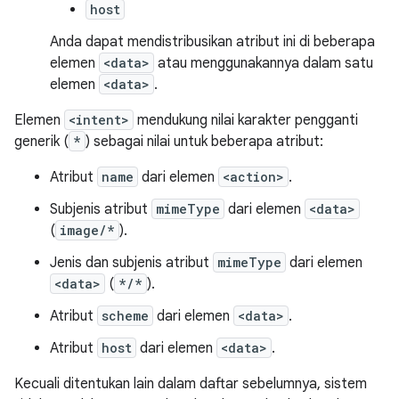
host
Anda dapat mendistribusikan atribut ini di beberapa
elemen
<data>
atau menggunakannya dalam satu
elemen
<data>
.
Elemen
<intent>
mendukung nilai karakter pengganti
generik (
*
) sebagai nilai untuk beberapa atribut:
Atribut
name
dari elemen
<action>
.
Subjenis atribut
mimeType
dari elemen
<data>
(
image/*
).
Jenis dan subjenis atribut
mimeType
dari elemen
<data>
(
*/*
).
Atribut
scheme
dari elemen
<data>
.
Atribut
host
dari elemen
<data>
.
Kecuali ditentukan lain dalam daftar sebelumnya, sistem