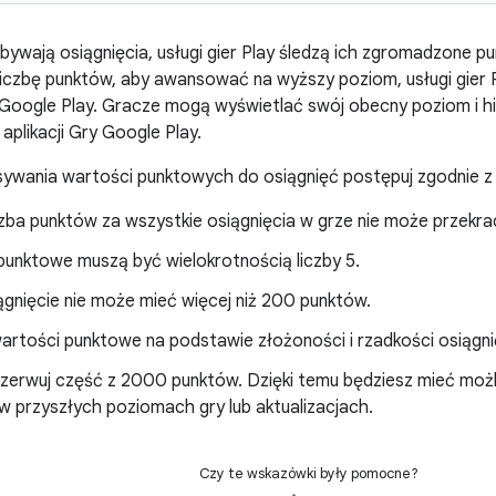
ywają osiągnięcia, usługi gier Play śledzą ich zgromadzone p
iczbę punktów, aby awansować na wyższy poziom, usługi gier 
y Google Play. Gracze mogą wyświetlać swój obecny poziom i h
aplikacji Gry Google Play.
sywania wartości punktowych do osiągnięć postępuj zgodnie z
czba punktów za wszystkie osiągnięcia w grze nie może przekr
punktowe muszą być wielokrotnością liczby 5.
ągnięcie nie może mieć więcej niż 200 punktów.
artości punktowe na podstawie złożoności i rzadkości osiągni
zerwuj część z 2000 punktów. Dzięki temu będziesz mieć mo
w przyszłych poziomach gry lub aktualizacjach.
Czy te wskazówki były pomocne?