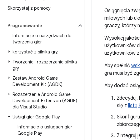
Skorzystaj z pomocy
Osiągnięcia zwi
milowych lub uk
graczy, którzy 
Programowanie
Informacje o narzędziach do
Wysokiej jakośc
tworzenia gier
użytkowników do
korzystać z silnika gry
,
użytkowników za
Tworzenie i rozszerzanie silnika
Aby spełnić
wsk
gry
gra musi być z
Zestaw Android Game
Development Kit (AGDK)
Aby dodać osiąg
Rozszerzenie Android Game
Zdecyduj, 
Development Extension (AGDE)
się z
listą
dla Visual Studio
Skonfiguru
Usługi gier Google Play
zbiorczeg
Informacje o usługach gier
Google Play
Zintegruj 