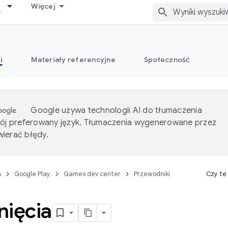
Więcej
i
Materiały referencyjne
Społeczność
Google używa technologii AI do tłumaczenia
wój preferowany język. Tłumaczenia wygenerowane przez
ierać błędy.
s
Google Play
Games dev center
Przewodniki
Czy te
nięcia