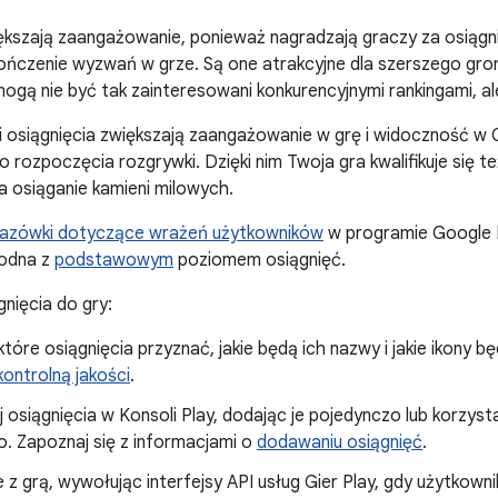
ększają zaangażowanie, ponieważ nagradzają graczy za osiągni
ończenie wyzwań w grze. Są one atrakcyjne dla szerszego gro
mogą nie być tak zainteresowani konkurencyjnymi rankingami, al
i osiągnięcia zwiększają zaangażowanie w grę i widoczność w 
 rozpoczęcia rozgrywki. Dzięki nim Twoja gra kwalifikuje się t
 osiąganie kamieni milowych.
azówki dotyczące wrażeń użytkowników
w programie Google 
godna z
podstawowym
poziomem osiągnięć.
nięcia do gry:
które osiągnięcia przyznać, jakie będą ich nazwy i jakie ikony 
 kontrolną jakości
.
j osiągnięcia w Konsoli Play, dodając je pojedynczo lub korzysta
o. Zapoznaj się z informacjami o
dodawaniu osiągnięć
.
je z grą, wywołując interfejsy API usług Gier Play, gdy użytkow