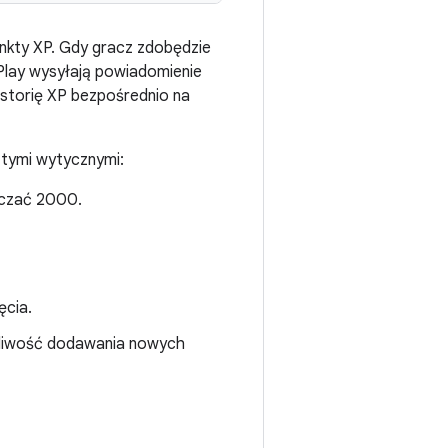
unkty XP. Gdy gracz zdobędzie
Play wysyłają powiadomienie
istorię XP bezpośrednio na
 tymi wytycznymi:
aczać 2000.
ęcia.
żliwość dodawania nowych