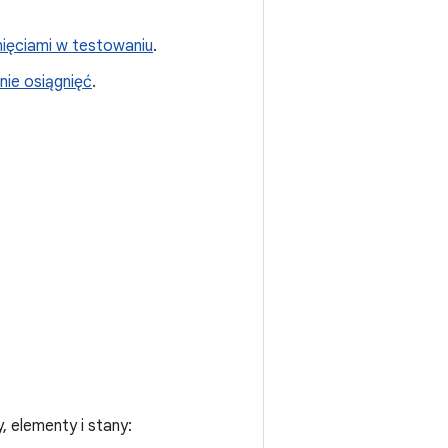
nięciami w testowaniu
.
nie osiągnięć
.
 elementy i stany: