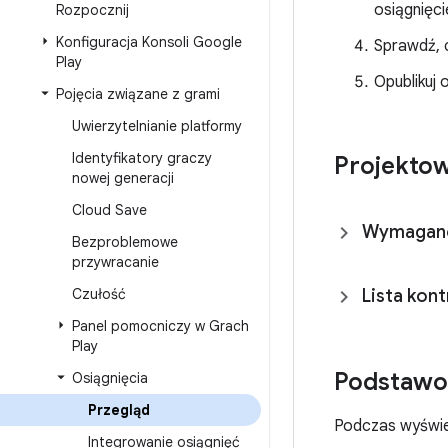
osiągnięc
Rozpocznij
Konfiguracja Konsoli Google
Sprawdź, c
Play
Opublikuj 
Pojęcia związane z grami
Uwierzytelnianie platformy
Identyfikatory graczy
Projektow
nowej generacji
Cloud Save
Wymagane 
Bezproblemowe
przywracanie
Czułość
Lista kont
Panel pomocniczy w Grach
Play
Podstawow
Osiągnięcia
Przegląd
Podczas wyświet
Integrowanie osiągnięć