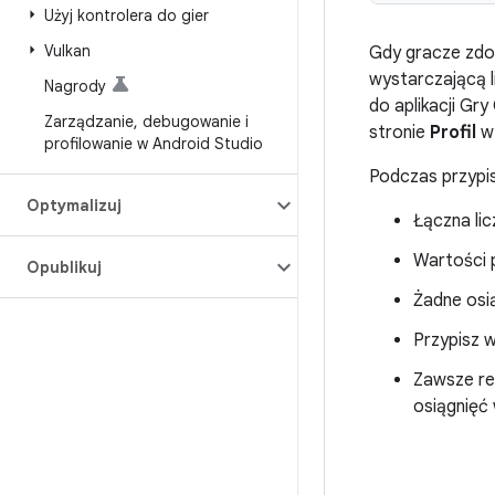
Użyj kontrolera do gier
Vulkan
Gdy gracze zdob
wystarczającą l
Nagrody
do aplikacji Gr
Zarządzanie
,
debugowanie i
stronie
Profil
w 
profilowanie w Android Studio
Podczas przypi
Optymalizuj
Łączna li
Wartości 
Opublikuj
Żadne osi
Przypisz w
Zawsze re
osiągnięć 