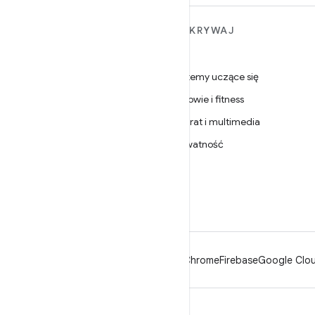
WIĘCEJ INFORMACJI O
ODKRYWAJ
ANDROIDZIE
Gry
Android
Systemy uczące się
Android dla firm
Zdrowie i fitness
Zabezpieczenia
Aparat i multimedia
Źródło
Prywatność
Wiadomości
5G
Blog
Podcasty
Android
Chrome
Firebase
Google Clou