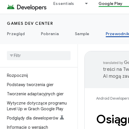
Essentials
Google Play
GAMES DEV CENTER
Przegląd
Pobrania
Sample
Przewodnik
treści na T
Rozpocznij
AI mogą zaw
Podstawy tworzenia gier
Tworzenie adaptacyjnych gier
Android Developer
Wytyczne dotyczące programu
Level Up w Grach Google Play
Osiąg
Podglądy dla deweloperów
Informacje o wersjach