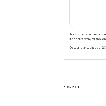
Treść strony i umieszczo
lub zastrzeżonymi znakam
Ostatnia aktualizacja: 
X
Obserwuj @AndroidDev na X