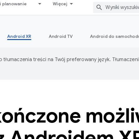
i planowanie
Więcej
Android XR
Android TV
Android do samochod
o tłumaczenia treści na Twój preferowany język. Tłumacze
kończone możli
z Androidem X