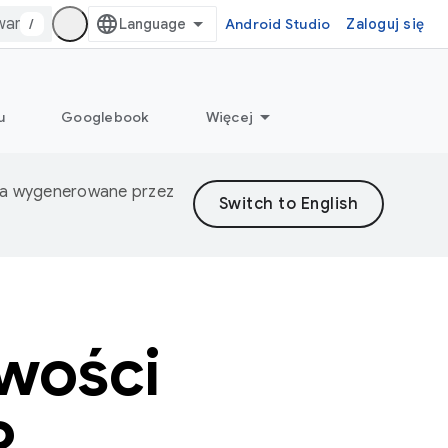
/
Android Studio
Zaloguj się
u
Googlebook
Więcej
nia wygenerowane przez
wości
R