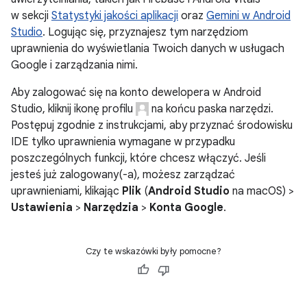
w sekcji
Statystyki jakości aplikacji
oraz
Gemini w Android
Studio
. Logując się, przyznajesz tym narzędziom
uprawnienia do wyświetlania Twoich danych w usługach
Google i zarządzania nimi.
Aby zalogować się na konto dewelopera w Android
Studio, kliknij ikonę profilu
na końcu paska narzędzi.
Postępuj zgodnie z instrukcjami, aby przyznać środowisku
IDE tylko uprawnienia wymagane w przypadku
poszczególnych funkcji, które chcesz włączyć. Jeśli
jesteś już zalogowany(-a), możesz zarządzać
uprawnieniami, klikając
Plik
(
Android Studio
na macOS) >
Ustawienia
>
Narzędzia
>
Konta Google
.
Czy te wskazówki były pomocne?