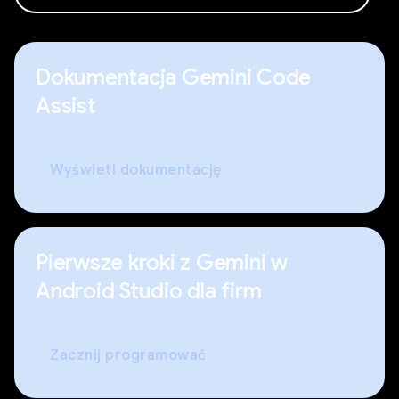
Dokumentacja Gemini Code
Assist
Wyświetl dokumentację
Pierwsze kroki z Gemini w
Android Studio dla firm
Zacznij programować