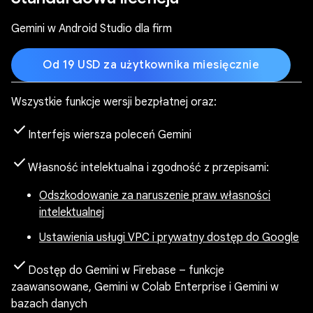
Gemini w Android Studio dla firm
Od 19 USD za użytkownika miesięcznie
Wszystkie funkcje wersji bezpłatnej oraz:
check
Interfejs wiersza poleceń Gemini
check
Własność intelektualna i zgodność z przepisami:
Odszkodowanie za naruszenie praw własności
intelektualnej
Ustawienia usługi VPC i prywatny dostęp do Google
check
Dostęp do Gemini w Firebase – funkcje
zaawansowane, Gemini w Colab Enterprise i Gemini w
bazach danych