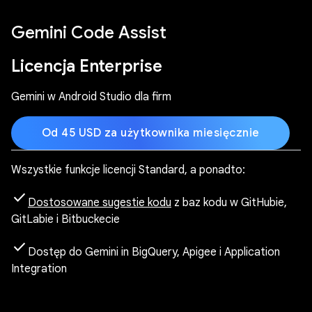
Gemini Code Assist
Licencja Enterprise
Gemini w Android Studio dla firm
Od 45 USD za użytkownika miesięcznie
Wszystkie funkcje licencji Standard, a ponadto:
check
Dostosowane sugestie kodu
z baz kodu w GitHubie,
GitLabie i Bitbuckecie
check
Dostęp do Gemini in BigQuery, Apigee i Application
Integration