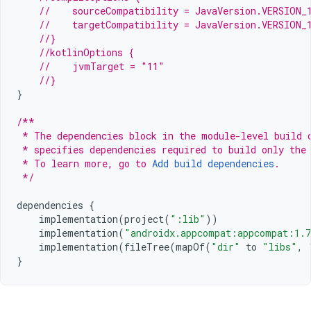
//    sourceCompatibility = JavaVersion.VERSION_
//    targetCompatibility = JavaVersion.VERSION_
//}
//kotlinOptions {
//    jvmTarget = "11"
//}
}
/**
 * The dependencies block in the module-level build 
 * specifies dependencies required to build only the
 * To learn more, go to 
Add build dependencies
.
 */
dependencies
{
implementation
(
project
(
":lib"
))
implementation
(
"androidx.appcompat:appcompat:1.
implementation
(
fileTree
(
mapOf
(
"dir"
to
"libs"
,
}