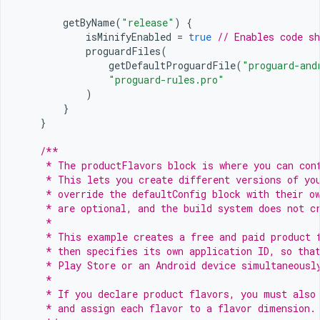
getByName
(
"release"
)
{
isMinifyEnabled
=
true
// Enables code sh
proguardFiles
(
getDefaultProguardFile
(
"proguard-and
"proguard-rules.pro"
)
}
}
/**
     * The productFlavors block is where you can con
     * This lets you create different versions of yo
     * override the defaultConfig block with their o
     * are optional, and the build system does not c
     *
     * This example creates a free and paid product 
     * then specifies its own application ID, so tha
     * Play Store or an Android device simultaneousl
     *
     * If you declare product flavors, you must also
     * and assign each flavor to a flavor dimension.