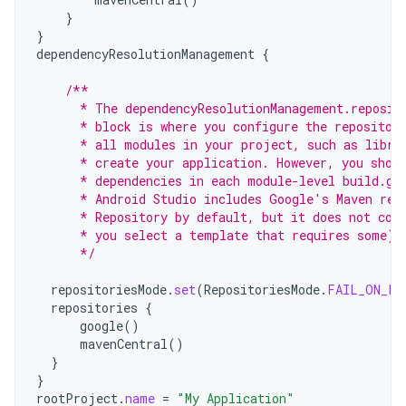
}
}
dependencyResolutionManagement
{
/**
      * The dependencyResolutionManagement.reposit
      * block is where you configure the repositor
      * all modules in your project, such as libra
      * create your application. However, you shou
      * dependencies in each module-level build.gr
      * Android Studio includes Google's Maven rep
      * Repository by default, but it does not con
      * you select a template that requires some).
      */
repositoriesMode
.
set
(
RepositoriesMode
.
FAIL_ON_PR
repositories
{
google
()
mavenCentral
()
}
}
rootProject
.
name
=
"My Application"