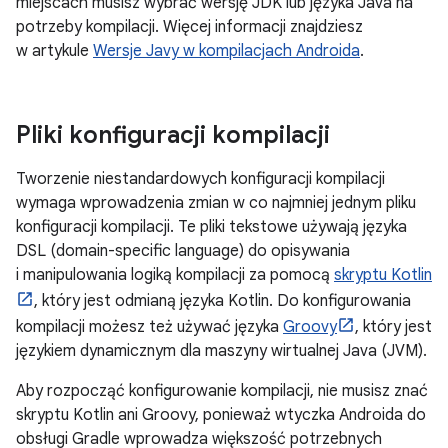
miejscach musisz wybrać wersję JDK lub języka Java na
potrzeby kompilacji. Więcej informacji znajdziesz
w artykule
Wersje Javy w kompilacjach Androida
.
Pliki konfiguracji kompilacji
Tworzenie niestandardowych konfiguracji kompilacji
wymaga wprowadzenia zmian w co najmniej jednym pliku
konfiguracji kompilacji. Te pliki tekstowe używają języka
DSL (domain-specific language) do opisywania
i manipulowania logiką kompilacji za pomocą
skryptu Kotlin
, który jest odmianą języka Kotlin. Do konfigurowania
kompilacji możesz też używać języka
Groovy
, który jest
językiem dynamicznym dla maszyny wirtualnej Java (JVM).
Aby rozpocząć konfigurowanie kompilacji, nie musisz znać
skryptu Kotlin ani Groovy, ponieważ wtyczka Androida do
obsługi Gradle wprowadza większość potrzebnych