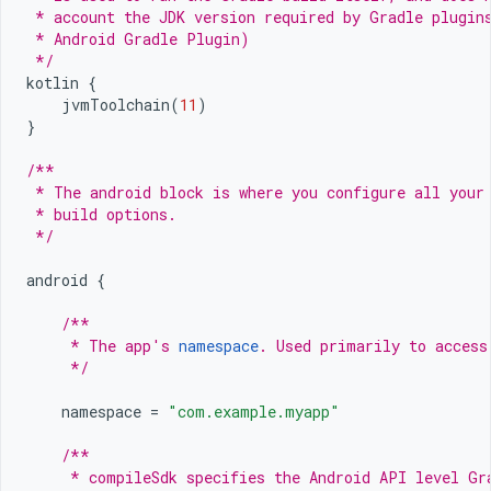
 * account the JDK version required by Gradle plugin
 * Android Gradle Plugin)
 */
kotlin
{
jvmToolchain
(
11
)
}
/**
 * The android block is where you configure all your
 * build options.
 */
android
{
/**
     * The app's 
namespace
. Used primarily to access
     */
namespace
=
"com.example.myapp"
/**
     * compileSdk specifies the Android API level Gr