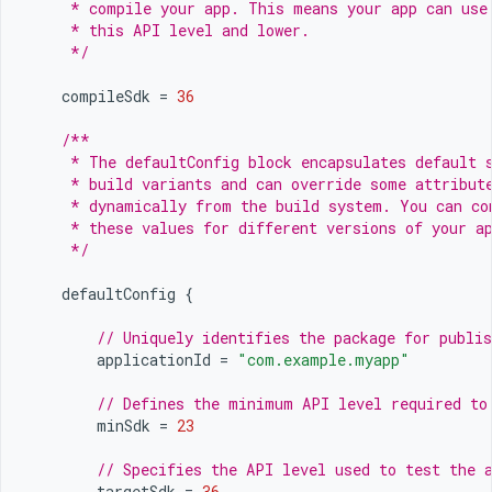
     * compile your app. This means your app can use
     * this API level and lower.
     */
compileSdk
=
36
/**
     * The defaultConfig block encapsulates default 
     * build variants and can override some attribut
     * dynamically from the build system. You can co
     * these values for different versions of your a
     */
defaultConfig
{
// Uniquely identifies the package for publis
applicationId
=
"com.example.myapp"
// Defines the minimum API level required to
minSdk
=
23
// Specifies the API level used to test the 
targetSdk
=
36