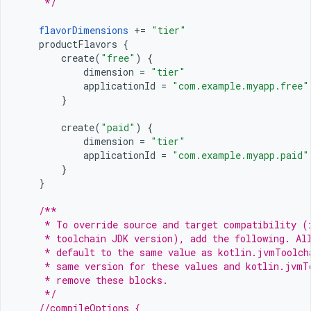
     */
flavorDimensions
+=
"tier"
productFlavors
{
create
(
"free"
)
{
dimension
=
"tier"
applicationId
=
"com.example.myapp.free"
}
create
(
"paid"
)
{
dimension
=
"tier"
applicationId
=
"com.example.myapp.paid"
}
}
/**
     * To override source and target compatibility (
     * toolchain JDK version), add the following. Al
     * default to the same value as kotlin.jvmToolch
     * same version for these values and kotlin.jvmT
     * remove these blocks.
     */
//compileOptions {