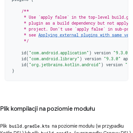
/**
     * Use `apply false` in the top-level build.gr
     * plugin as a build dependency but not apply 
     * project. Don't use `apply false` in sub-pro
     * see 
Applying external plugins with same ver
     */
id
(
"com.android.application"
)
version
"9.3.0"
id
(
"com.android.library"
)
version
"9.3.0"
appl
id
(
"org.jetbrains.kotlin.android"
)
version
"2.
}
Plik kompilacji na poziomie modułu
Plik
build.gradle.kts
na poziomie modułu (w przypadku