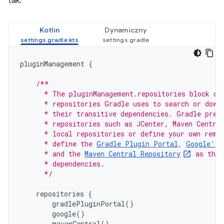
tak:
Kotlin
Dynamiczny
pluginManagement
{
/**
      * The pluginManagement.repositories block co
      * repositories Gradle uses to search or down
      * their transitive dependencies. Gradle pre-
      * repositories such as JCenter, Maven Centra
      * local repositories or define your own remo
      * define the 
Gradle Plugin Portal
, 
Google's 
      * and the 
Maven Central Repository
 as the 
      * dependencies.
      */
repositories
{
gradlePluginPortal
()
google
()
mavenCentral
()