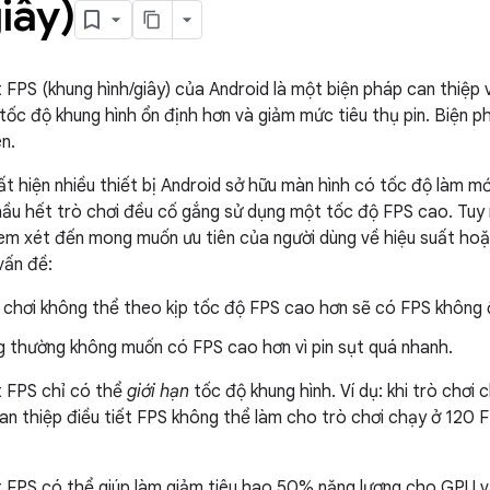
iây)
t FPS (khung hình/giây) của Android là một biện pháp can thiệp
 tốc độ khung hình ổn định hơn và giảm mức tiêu thụ pin. Biện p
ên.
ất hiện nhiều thiết bị Android sở hữu màn hình có tốc độ làm 
hầu hết trò chơi đều cố gắng sử dụng một tốc độ FPS cao. Tuy 
m xét đến mong muốn ưu tiên của người dùng về hiệu suất hoặc 
vấn đề:
 chơi không thể theo kịp tốc độ FPS cao hơn sẽ có FPS không
g thường không muốn có FPS cao hơn vì pin sụt quá nhanh.
t FPS chỉ có thể
giới hạn
tốc độ khung hình. Ví dụ: khi trò chơi
can thiệp điều tiết FPS không thể làm cho trò chơi chạy ở 120
t FPS có thể giúp làm giảm tiêu hao 50% năng lượng cho GPU 