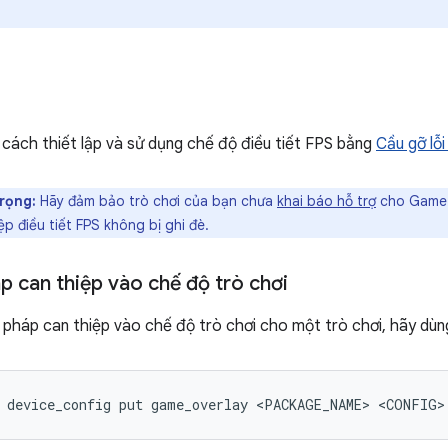
cách thiết lập và sử dụng chế độ điều tiết FPS bằng
Cầu gỡ lỗi
rọng:
Hãy đảm bảo trò chơi của bạn chưa
khai báo hỗ trợ
cho Game M
ệp điều tiết FPS không bị ghi đè.
p can thiệp vào chế độ trò chơi
 pháp can thiệp vào chế độ trò chơi cho một trò chơi, hãy dùng
device_config
put
game_overlay
<PACKAGE_NAME>
<CONFIG>