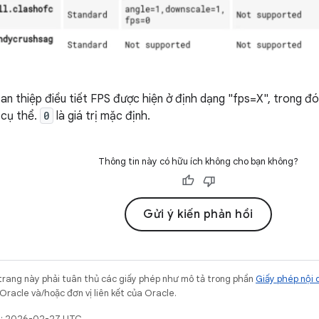
an thiệp điều tiết FPS được hiện ở định dạng "fps=X", trong đ
 cụ thể.
0
là giá trị mặc định.
Thông tin này có hữu ích không cho bạn không?
Gửi ý kiến phản hồi
trang này phải tuân thủ các giấy phép như mô tả trong phần
Giấy phép nội 
Oracle và/hoặc đơn vị liên kết của Oracle.
ất: 2026-02-27 UTC.