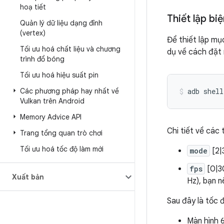
hoạ tiết
Thiết lập bi
Quản lý dữ liệu dạng đỉnh
(vertex)
​​Để thiết lập m
Tối ưu hoá chất liệu và chương
dụ về cách đặt m
trình đổ bóng
Tối ưu hoá hiệu suất pin
Các phương pháp hay nhất về
adb
shell
Vulkan trên Android
Memory Advice API
Chi tiết về các 
Trang tổng quan trò chơi
Tối ưu hoá tốc độ làm mới
mode
[2|
fps
[0|30
Xuất bản
Hz), bạn n
Sau đây là tốc 
Màn hình 