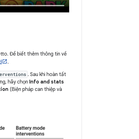
etto. Để biết thêm thông tin về
d
.
erventions
. Sau khi hoàn tất
ớng, hãy chọn
Info and stats
tion
(Biện pháp can thiệp và