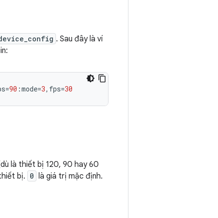
device_config
. Sau đây là ví
in:
ps
=
90
:mode
=
3
,fps
=
30
ù là thiết bị 120, 90 hay 60
hiết bị.
0
là giá trị mặc định.