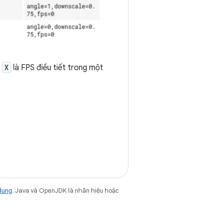
ó
X
là FPS điều tiết trong một
dung
. Java và OpenJDK là nhãn hiệu hoặc