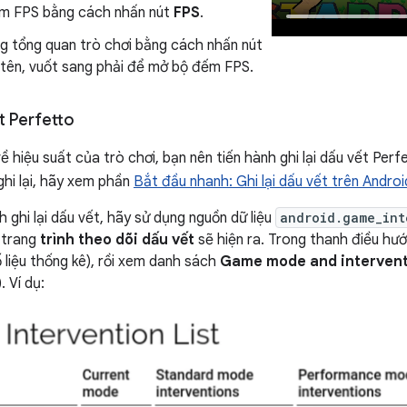
m FPS bằng cách nhấn nút
FPS
.
g tổng quan trò chơi bằng cách nhấn nút
i tên, vuốt sang phải để mở bộ đếm FPS.
ết Perfetto
ề hiệu suất của trò chơi, bạn nên tiến hành ghi lại dấu vết Perf
ghi lại, hãy xem phần
Bắt đầu nhanh: Ghi lại dấu vết trên Androi
h ghi lại dấu vết, hãy sử dụng nguồn dữ liệu
android.game_int
, trang
trình theo dõi dấu vết
sẽ hiện ra. Trong thanh điều hư
 liệu thống kê), rồi xem danh sách
Game mode and interven
. Ví dụ: