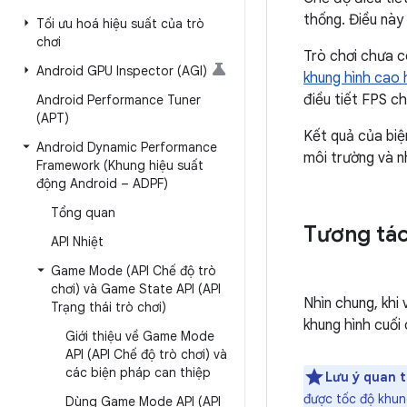
thống. Điều này
Tối ưu hoá hiệu suất của trò
chơi
Trò chơi chưa c
Android GPU Inspector (AGI)
khung hình cao 
điều tiết FPS c
Android Performance Tuner
(APT)
Kết quả của biệ
Android Dynamic Performance
môi trường và n
Framework (Khung hiệu suất
động Android – ADPF)
Tổng quan
Tương tác
API Nhiệt
Game Mode (API Chế độ trò
chơi) và Game State API (API
Nhìn chung, khi 
Trạng thái trò chơi)
khung hình cuối
Giới thiệu về Game Mode
API (API Chế độ trò chơi) và
các biện pháp can thiệp
Lưu ý quan t
được tốc độ khun
Dùng Game Mode API (API