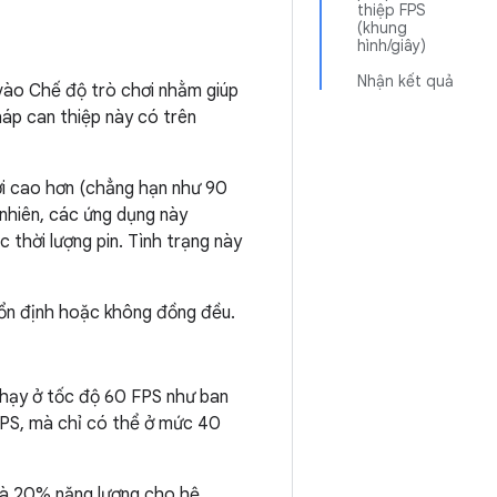
thiệp FPS
(khung
hình/giây)
Nhận kết quả
 vào Chế độ trò chơi nhằm giúp
háp can thiệp này có trên
mới cao hơn (chẳng hạn như 90
nhiên, các ứng dụng này
thời lượng pin. Tình trạng này
 ổn định hoặc không đồng đều.
 chạy ở tốc độ 60 FPS như ban
 FPS, mà chỉ có thể ở mức 40
và 20% năng lượng cho hệ