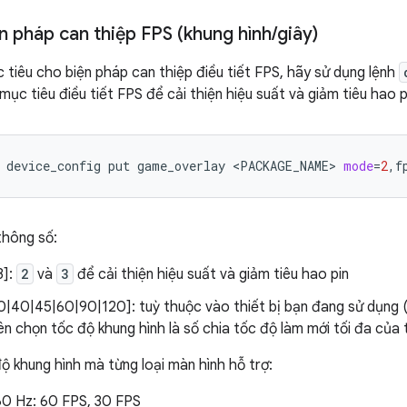
ện pháp can thiệp FPS (khung hình
/
giây)
ục tiêu cho biện pháp can thiệp điều tiết FPS, hãy sử dụng lệnh
ục tiêu điều tiết FPS để cải thiện hiệu suất và giảm tiêu hao p
device_config
put
game_overlay
<PACKAGE_NAME>
mode
=
2
,f
thông số:
3]:
2
và
3
để cải thiện hiệu suất và giảm tiêu hao pin
|40|45|60|90|120]: tuỳ thuộc vào thiết bị bạn đang sử dụng (d
ên chọn tốc độ khung hình là số chia tốc độ làm mới tối đa của t
độ khung hình mà từng loại màn hình hỗ trợ:
60 Hz: 60 FPS, 30 FPS