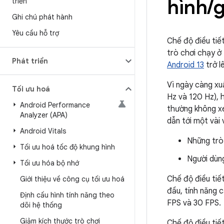
hình
/
g
triển
Ghi chú phát hành
Yêu cầu hỗ trợ
Chế độ điều tiế
trò chơi chạy ở
Phát triển
Android 13
trở l
Vì ngày càng xu
Tối ưu hoá
Hz và 120 Hz), 
Android Performance
thường không xe
Analyzer (APA)
dẫn tới một vài 
Android Vitals
Những trò
Tối ưu hoá tốc độ khung hình
Người dùn
Tối ưu hóa bộ nhớ
Chế độ điều tiế
Giới thiệu về công cụ tối ưu hoá
đầu, tính năng 
Định cấu hình tính năng theo
FPS và 30 FPS.
dõi hệ thống
Giảm kích thước trò chơi
Chế độ điều tiế