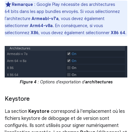
Remarque
: Google Play nécessite des architectures
64 bits dans les app bundles envoyés. Si vous sélectionnez
l'architecture
Armeabi-v7a
, vous devez également
sélectionner
Arm64-v8a
. En conséquence, si vous
sélectionnez
X86
, vous devez également sélectionner
X86 64
.
Figure 4
: Options d'exportation d'
architectures
Keystore
La section
Keystore
correspond à l'emplacement où les
fichiers keystore de débogage et de version sont
configurés. Ils sont utilisés pour signer numériquement