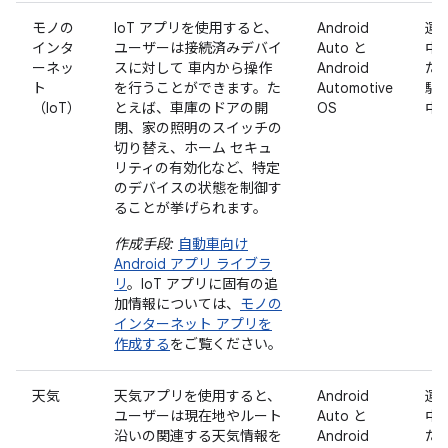
モノの
IoT アプリを使用すると、
Android
運
インタ
ユーザーは接続済みデバイ
Auto と
中
ーネッ
スに対して 車内から操作
Android
た
ト
を行うことができます。た
Automotive
駐
（IoT）
とえば、車庫のドアの開
OS
中
閉、家の照明のスイッチの
切り替え、ホーム セキュ
リティの有効化など、特定
のデバイスの状態を制御す
ることが挙げられます。
作成手段:
自動車向け
Android アプリ ライブラ
リ
。IoT アプリに固有の追
加情報については、
モノの
インターネット アプリを
作成する
をご覧ください。
天気
天気アプリを使用すると、
Android
運
ユーザーは現在地やルート
Auto と
中
沿いの関連する天気情報を
Android
た