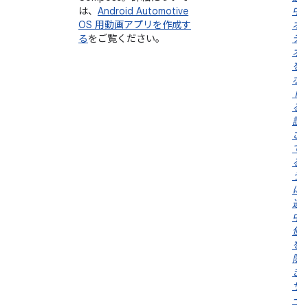
は、
Android Automotive
中
OS 用動画アプリを作成す
オ
る
をご覧ください。
デ
オ
を
ポ
ト
る
説
さ
て
る
う
に
運
中
使
を
限
き
サ
ー