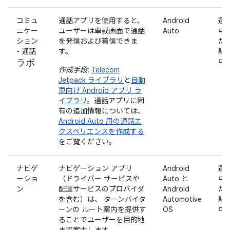
コミュ
通話アプリを使用すると、
Android
運
ニケー
ユーザーは車載画面で通話
Auto
中
ション
を発信および着信できま
た
- 通話
す。
駐
ラボ
中
作成手段
:
Telecom
Jetpack ライブラリ
と
自動
車向け Android アプリ ラ
イブラリ
。通話アプリに固
有の追加情報については、
Android Auto 用の通話エ
クスペリエンスを作成する
をご覧ください。
ナビゲ
ナビゲーション アプリ
Android
運
ーショ
（ドライバー サービスや
Auto と
中
ン
配達サービスのプロバイダ
Android
た
を含む）は、 ターンバイタ
Automotive
駐
ーンの ルート案内を提供す
OS
中
ることでユーザーを目的地
まで案内します。