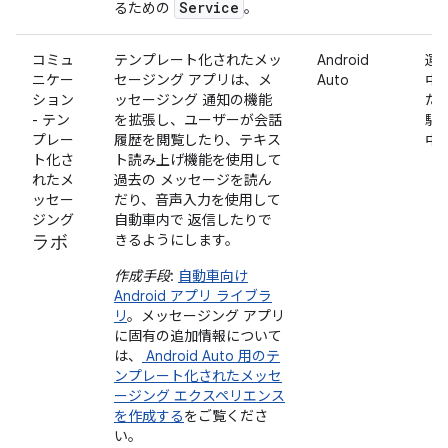
Service
るための
。
コミュ
テンプレート化されたメッ
Android
運
ニケー
セージング アプリは、メ
Auto
中
ション
ッセージング 通知の機能
た
- テン
を拡張し、ユーザーが会話
駐
プレー
履歴を閲覧したり、テキス
中
ト化さ
ト読み上げ機能を使用して
れたメ
過去の メッセージを読ん
ッセー
だり、音声入力を使用して
ジング
自動車内で 返信したりで
ラボ
きるようにします。
作成手段
:
自動車向け
Android アプリ ライブラ
リ
。メッセージング アプリ
に固有の追加情報について
は、
Android Auto 用のテ
ンプレート化されたメッセ
ージング エクスペリエンス
を作成する
をご覧くださ
い。