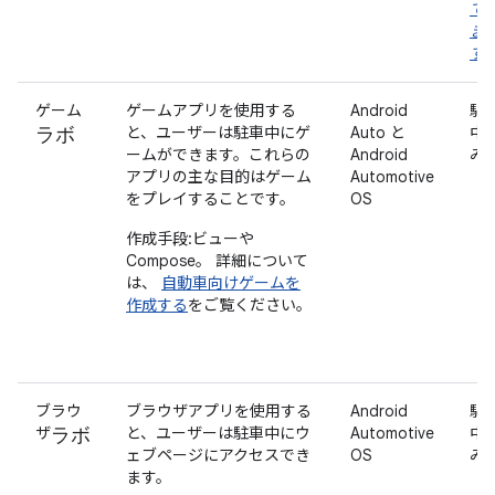
で
ま
す
ゲーム
ゲームアプリを使用する
Android
駐
ラボ
と、ユーザーは駐車中にゲ
Auto と
中
ームができます。これらの
Android
み
アプリの主な目的はゲーム
Automotive
をプレイすることです。
OS
作成手段:ビューや
Compose。
詳細について
は、
自動車向けゲームを
作成する
をご覧ください。
ブラウ
ブラウザアプリを使用する
Android
駐
ラボ
ザ
と、ユーザーは駐車中にウ
Automotive
中
ェブページにアクセスでき
OS
み
ます。