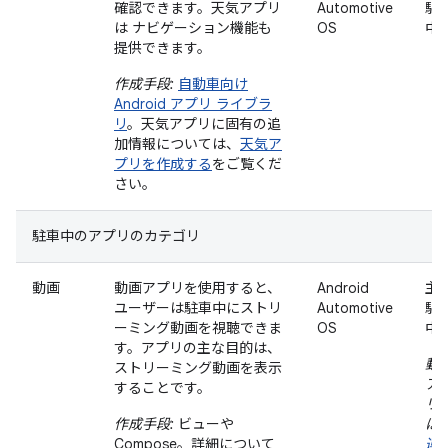
確認できます。天気アプリ
Automotive
駐
は ナビゲーション機能も
OS
中
提供できます。
作成手段:
自動車向け
Android アプリ ライブラ
リ
。天気アプリに固有の追
加情報については、
天気ア
プリを作成する
をご覧くだ
さい。
駐車中のアプリのカテゴリ
動画
動画アプリを使用すると、
Android
主
ユーザーは駐車中にストリ
Automotive
駐
ーミング動画を視聴できま
OS
中
す。アプリの主な目的は、
動
ストリーミング動画を表示
ア
することです。
リ
作成手段:
ビューや
は
Compose。詳細について
運