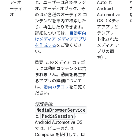
ア- オ
と、ユーザーは音楽やラジ
Auto と
中
ーディ
オ、オーディオブック、そ
Android
た
オ
のほか各種のオーディオ コ
Automotive
駐
ンテンツを車内で検索した
OS（メディ
中
り、再生したりできます。
アアプリと
詳細については、
自動車向
テンプレー
けメディア メディアアプリ
ト化された
を作成する
をご覧くださ
メディア ア
い。
プリの両
方）。
重要:
このメディア カテゴ
リには動画コンテンツは含
まれません。動画を再生す
るアプリの詳細について
は、
動画カテゴリ
をご覧く
ださい。
作成手段:
MediaBrowserService
MediaSession
と
。
Android Automotive OS
では、ビューまたは
Compose を使用して、ロ