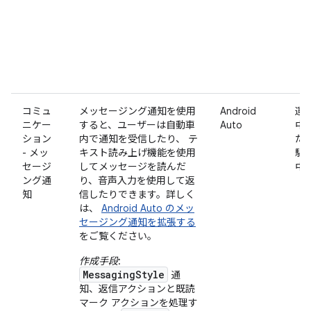
コミュ
メッセージング通知を使用
Android
運
ニケー
すると、ユーザーは自動車
Auto
中
ション
内で通知を受信したり、 テ
た
- メッ
キスト読み上げ機能を使用
駐
セージ
してメッセージを読んだ
中
ング通
り、音声入力を使用して返
知
信したりできます。詳しく
は、
Android Auto のメッ
セージング通知を拡張する
をご覧ください。
作成手段
:
MessagingStyle
通
知、返信アクションと既読
マーク アクションを処理す