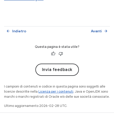
Indietro
Avanti
arrow_back
arrow_forward
Questa pagina è stata utile?
Invia feedback
I campioni di contenuti e codice in questa pagina sono soggetti alle
licenze descritte nella
Licenza per i contenuti
. Java e OpenJDK sono
marchi o marchi registrati di Oracle e/o delle sue società consociate.
Ultimo aggiornamento 2026-02-28 UTC.