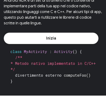
Android NDK è un set di strumenti che ti consente di
implementare parti della tua app nel codice nativo,
utilizzando linguaggi come C e C++. Per alcuni tipi di app,
questo può aiutarti a riutilizzare le librerie di codice
scritte in quelle lingue.
Inizia
class
MyActivity
:
Activity
() {
/**
* Metodo nativo implementato in C/C++
*/
divertimento esterno
computeFoo()
}