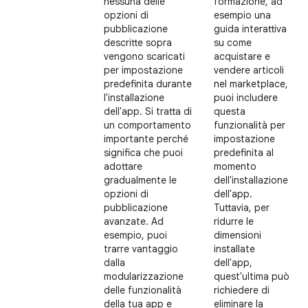
nessuna delle
formazione, ad
opzioni di
esempio una
pubblicazione
guida interattiva
descritte sopra
su come
vengono scaricati
acquistare e
per impostazione
vendere articoli
predefinita durante
nel marketplace,
l'installazione
puoi includere
dell'app. Si tratta di
questa
un comportamento
funzionalità per
importante perché
impostazione
significa che puoi
predefinita al
adottare
momento
gradualmente le
dell'installazione
opzioni di
dell'app.
pubblicazione
Tuttavia, per
avanzate. Ad
ridurre le
esempio, puoi
dimensioni
trarre vantaggio
installate
dalla
dell'app,
modularizzazione
quest'ultima può
delle funzionalità
richiedere di
della tua app e
eliminare la