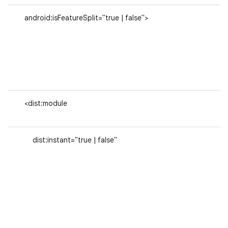
android:isFeatureSplit="true | false">
<dist:module
dist:instant="true | false"