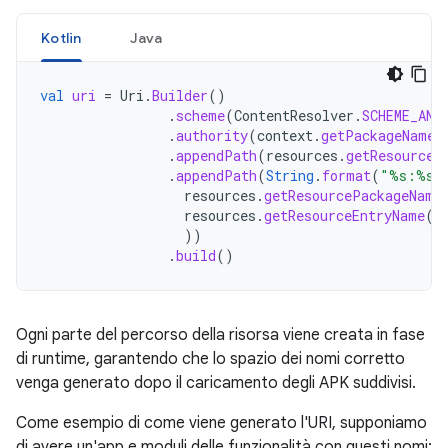
Kotlin
Java
val
uri
=
Uri
.
Builder
()
.
scheme
(
ContentResolver
.
SCHEME_AND
.
authority
(
context
.
getPackageName
(
.
appendPath
(
resources
.
getResourceT
.
appendPath
(
String
.
format
(
"%s:%s"
resources
.
getResourcePackageName
resources
.
getResourceEntryName
(
r
))
.
build
()
Ogni parte del percorso della risorsa viene creata in fase
di runtime, garantendo che lo spazio dei nomi corretto
venga generato dopo il caricamento degli APK suddivisi.
Come esempio di come viene generato l'URI, supponiamo
di avere un'app e moduli delle funzionalità con questi nomi: