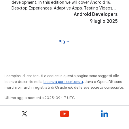
development. In this edition we will cover Android 16,
Desktop Experiences, Adaptive Apps, Testing Videos,
AndroidX and more! Most of the content of this
Android Developers
9 luglio 2025
expand_more
Più
I campioni di contenuti e codice in questa pagina sono soggetti alle
licenze descritte nella
Licenza per i contenuti
. Java e OpenJDK sono
marchi o marchi registrati di Oracle e/o delle sue società consociate.
Ultimo aggiornamento 2025-09-17 UTC.