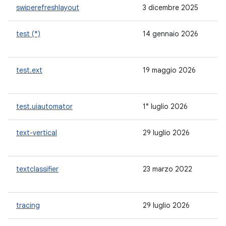
swiperefreshlayout
3 dicembre 2025
1.
test (*)
14 gennaio 2026
1.
test.ext
19 maggio 2026
-
test.uiautomator
1° luglio 2026
2.
text-vertical
29 luglio 2026
-
textclassifier
23 marzo 2022
-
tracing
29 luglio 2026
1.