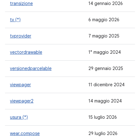
transizione
14 gennaio 2026
1.
tv (*)
6 maggio 2026
1.
tvprovider
7 maggio 2025
1.
vectordrawable
1° maggio 2024
1.
versionedparcelable
29 gennaio 2025
1.
viewpager
11 dicembre 2024
1.
viewpager2
14 maggio 2024
1.
usura (*)
15 luglio 2026
1.
wear.compose
29 luglio 2026
1.