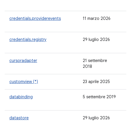
credentials.providerevents
11 marzo 2026
-
credentials.registry
29 luglio 2026
-
cursoradapter
21 settembre
1.
2018
customview (*)
23 aprile 2025
1.
databinding
5 settembre 2019
3.
datastore
29 luglio 2026
1.