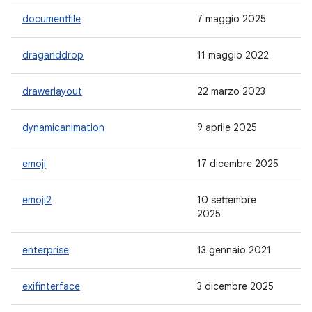
documentfile
7 maggio 2025
1.
draganddrop
11 maggio 2022
1.
drawerlayout
22 marzo 2023
1.
dynamicanimation
9 aprile 2025
1.
emoji
17 dicembre 2025
1.
emoji2
10 settembre
1.
2025
enterprise
13 gennaio 2021
1.
exifinterface
3 dicembre 2025
1.