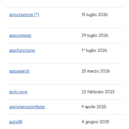
annotazione (*)
15 luglio 2026
1.
appcompat
29 luglio 2026
1.7
appfunctions
1° luglio 2026
-
appsearch
25 marzo 2026
1.
arch.core
22 febbraio 2023
2.
asynclayoutinflater
9 aprile 2025
1.
autofill
4 giugno 2025
1.