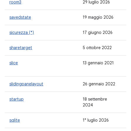
room3
29 luglio 2026
3.
savedstate
19 maggio 2026
1.
sicurezza (*)
17 giugno 2026
1.
sharetarget
5 ottobre 2022
1.
slice
13 gennaio 2021
-
slidingpanelayout
26 gennaio 2022
1.
startup
18 settembre
1.
2024
sqlite
1° luglio 2026
2.