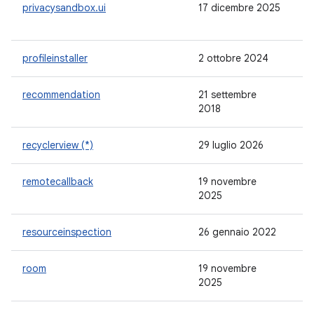
privacysandbox.ui
17 dicembre 2025
-
profileinstaller
2 ottobre 2024
1.
recommendation
21 settembre
1.
2018
recyclerview (*)
29 luglio 2026
1.
remotecallback
19 novembre
-
2025
resourceinspection
26 gennaio 2022
1.
room
19 novembre
2.
2025