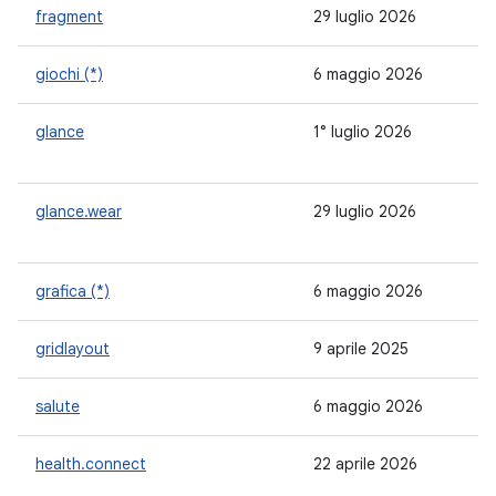
fragment
29 luglio 2026
1.
giochi (*)
6 maggio 2026
4.
glance
1° luglio 2026
1.1
glance.wear
29 luglio 2026
-
grafica (*)
6 maggio 2026
1.
gridlayout
9 aprile 2025
1.
salute
6 maggio 2026
1.
health.connect
22 aprile 2026
1.