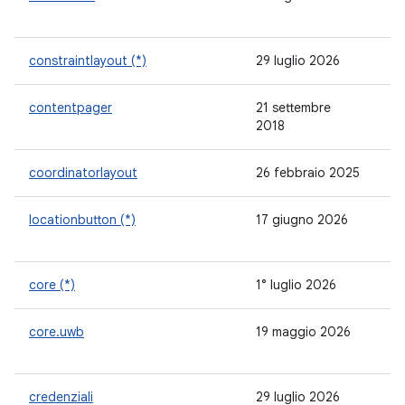
constraintlayout (*)
29 luglio 2026
2.
contentpager
21 settembre
1.
2018
coordinatorlayout
26 febbraio 2025
1.
locationbutton (*)
17 giugno 2026
-
core (*)
1° luglio 2026
1.
core.uwb
19 maggio 2026
1.
credenziali
29 luglio 2026
1.