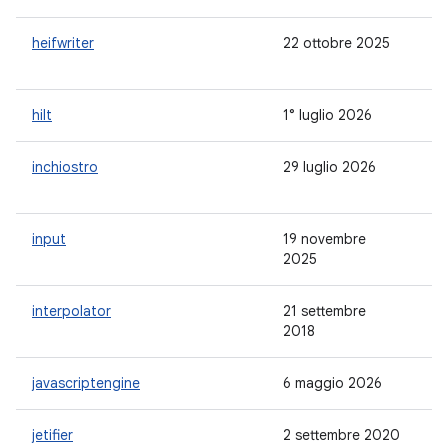
heifwriter
22 ottobre 2025
1.
hilt
1° luglio 2026
1.
inchiostro
29 luglio 2026
1.
input
19 novembre
1.
2025
interpolator
21 settembre
1.
2018
javascriptengine
6 maggio 2026
1.
jetifier
2 settembre 2020
-