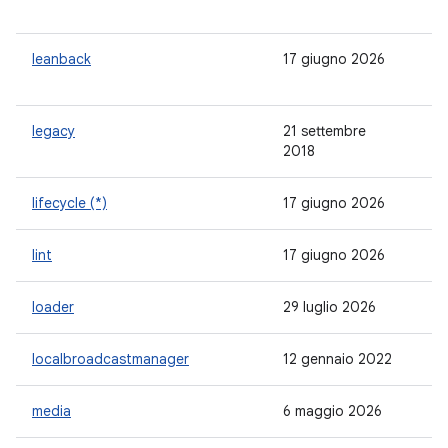
leanback
17 giugno 2026
1.
legacy
21 settembre
1.
2018
lifecycle (*)
17 giugno 2026
2.
lint
17 giugno 2026
1.
loader
29 luglio 2026
1.
localbroadcastmanager
12 gennaio 2022
1.
media
6 maggio 2026
1.