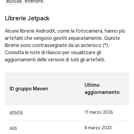
minSdk
inferiore.
Librerie Jetpack
Alcune librerie AndroidX, come la fotocamera, hanno più
artefatti che vengono gestiti separatamente. Queste
librerie sono contrassegnate da un asterisco (*).
Consulta le note di rilascio per visualizzare gli
aggiornamenti delle versioni di tutti gli artefatti.
Ultimo
R
ID gruppo Maven
aggiornamento
st
attività
11 marzo 2026
1.
ads
8 marzo 2023
-