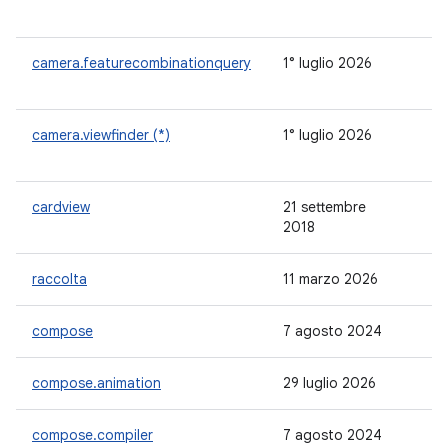
camera.featurecombinationquery
1° luglio 2026
1.
camera.viewfinder (*)
1° luglio 2026
1.
cardview
21 settembre
1.
2018
raccolta
11 marzo 2026
1.
compose
7 agosto 2024
1.
compose.animation
29 luglio 2026
1.
compose.compiler
7 agosto 2024
1.