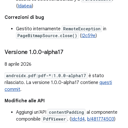
(
Ida6ea
)
Correzioni di bug
Gestito internamente
RemoteException
in
PageBitmapSource.close()
(
I2c59e
)
Versione 1
.
0
.
0-alpha17
8 aprile 2026
androidx.pdf:pdf-*:1.0.0-alpha17
è stato
rilasciato. La versione 1.0.0-alpha17 contiene
questi
commit
.
Modifiche alle API
Aggiungi un'API
contentPadding
al componente
componibile
PdfViewer
. (
Idcfd4
,
b/481774503
)