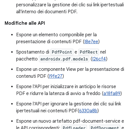
personalizzare la gestione dei clic sui link ipertestuali
all'interno dei documenti PDF.
Modifiche alle API
Espone un elemento componibile per la
presentazione di contenuti PDF (
I8e7ee
)
Spostamento di
PdfPoint
e
PdfRect
nel
pacchetto
androidx.pdf.models
(
I26cf4
)
Espone un componente View per la presentazione di
contenuti PDF (
I9fe27
)
Espone l'API per inizializzare in anticipo le risorse
PDF e ridurre la latenza di avvio a freddo (
a18fa89
)
Espone l'API per ignorare la gestione dei clic sui link
ipertestuali nei contenuti PDF(
6330a8b
)
Espone un nuovo artefatto pdf-document-service e
le API corrispondenti:
PdfLoader
,
PdfDocument
e