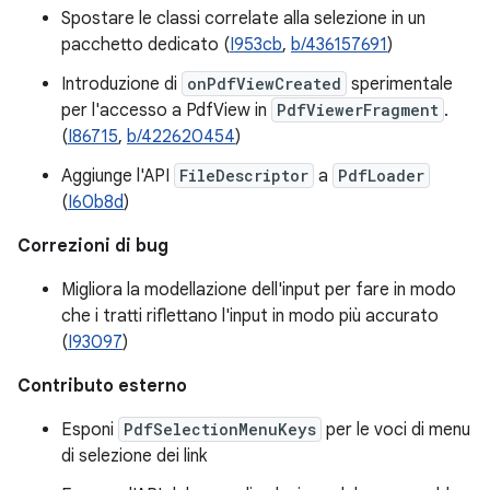
Spostare le classi correlate alla selezione in un
pacchetto dedicato (
I953cb
,
b/436157691
)
Introduzione di
onPdfViewCreated
sperimentale
per l'accesso a PdfView in
PdfViewerFragment
.
(
I86715
,
b/422620454
)
Aggiunge l'API
FileDescriptor
a
PdfLoader
(
I60b8d
)
Correzioni di bug
Migliora la modellazione dell'input per fare in modo
che i tratti riflettano l'input in modo più accurato
(
I93097
)
Contributo esterno
Esponi
PdfSelectionMenuKeys
per le voci di menu
di selezione dei link