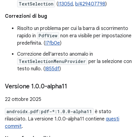
TextSelection
(
I1305d
,
b/429407798
)
Correzioni di bug
Risolto un problema per cui la barra di scorrimento
rapido in
PdfView
non era visibile per impostazione
predefinita. (
I7fb0e
)
Correzione dell'arresto anomalo in
TextSelectionMenuProvider
per la selezione con
testo nullo. (
I855df
)
Versione 1
.
0
.
0-alpha11
22 ottobre 2025
androidx.pdf:pdf-*:1.0.0-alpha11
è stato
rilasciato. La versione 1.0.0-alpha11 contiene
questi
commit
.