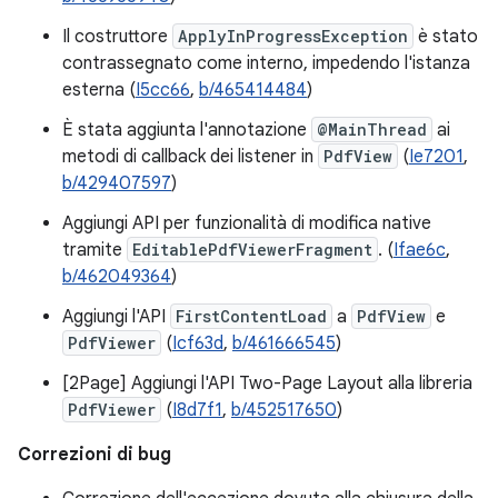
Il costruttore
ApplyInProgressException
è stato
contrassegnato come interno, impedendo l'istanza
esterna (
I5cc66
,
b/465414484
)
È stata aggiunta l'annotazione
@MainThread
ai
metodi di callback dei listener in
PdfView
(
Ie7201
,
b/429407597
)
Aggiungi API per funzionalità di modifica native
tramite
EditablePdfViewerFragment
. (
Ifae6c
,
b/462049364
)
Aggiungi l'API
FirstContentLoad
a
PdfView
e
PdfViewer
(
Icf63d
,
b/461666545
)
[2Page] Aggiungi l'API Two-Page Layout alla libreria
PdfViewer
(
I8d7f1
,
b/452517650
)
Correzioni di bug