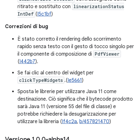
ritirato e sostituito con
linearizationStatus
IntDef
(
I5c1bf
)
Correzioni di bug
È stato corretto il rendering dello scorrimento
rapido senza testo con il gesto di tocco singolo per
il componente di composizione di
PdfViewer
(
I442b7
).
Se fai clic al centro del widget per
clickTypeWidgets
.(
Ie5661
)
Sposta le librerie per utilizzare Java 11 come
destinazione. Ciò significa che il bytecode prodotto
sarà Java 11 (versione 55 del file di classe) e
potrebbe richiedere la desugarizzazione per
utilizzare la libreria (
If4c2a
,
b/457821470
)
Versione 1
.
0
.
0-alpha14