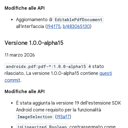
Modifiche alle API
Aggiornamento di
EditablePdfDocument
all'interfaccia (
I94f75
,
b/483065130
)
Versione 1
.
0
.
0-alpha15
11 marzo 2026
androidx.pdf:pdf-*:1.0.0-alpha15
è stato
rilasciato. La versione 1.0.0-alpha15 contiene
questi
commit
.
Modifiche alle API
È stata aggiunta la versione 19 dell'estensione SDK
Android come requisito per la funzionalità
ImageSelection
(
I93af7
)
isLinearized Boolean
contrassegnato come