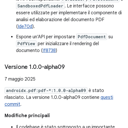
SandboxedPdfLoader
. Le interfacce possono
essere utilizzate per implementare il componente di
analisi ed elaborazione del documento PDF
(
Ide70d
).
Espone un'API per impostare
PdfDocument
su
PdfView
per inizializzare il rendering del
documento (
If8738
)
Versione 1
.
0
.
0-alpha09
7 maggio 2025
androidx.pdf:pdf-*:1.0.0-alpha09
è stato
rilasciato. La versione 1.0.0-alpha09 contiene
questi
commit
.
Modifiche principali
Il codebase è stato sottoposto a un importante