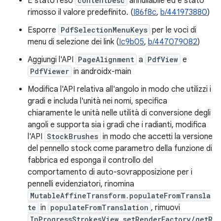
È stato reso
contentDesc
annullabile ed è stato
rimosso il valore predefinito. (
I86f8c
,
b/441973880
)
Esporre
PdfSelectionMenuKeys
per le voci di
menu di selezione dei link (
Ic9b05
,
b/447079082
)
Aggiungi l'API
PageAlignment
a
PdfView
e
PdfViewer
in androidx-main
Modifica l'API relativa all'angolo in modo che utilizzi i
gradi e includa l'unità nei nomi, specifica
chiaramente le unità nelle utilità di conversione degli
angoli e supporta sia i gradi che i radianti, modifica
l'API
StockBrushes
in modo che accetti la versione
del pennello stock come parametro della funzione di
fabbrica ed esponga il controllo del
comportamento di auto-sovrapposizione per i
pennelli evidenziatori, rinomina
MutableAffineTransform.populateFromTransla
te
in
populateFromTranslation
, rimuovi
InProgressStrokesView.setRenderFactory/getR