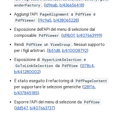
enderFactory
. (
Id9eab
,
b/436656418
)
Aggiungi l'API
PageAlignment
a
PdfView
e
PdfViewer
(
I9c9a5
,
b/438065228
)
Esposizione dell'API del menu di selezione dal
composable
PdfViewer
(
Id9b0f
,
b/407663999
)
Rendi
PdfView
un
ViewGroup
. Nessun supporto
per i figli arbitrari. (
Ib51d8
,
b/410008792
)
Esposizione di
HyperLinkSelection
e
GoToLinkSelection
da
PdfView
(
I378c4
,
b/441280002
)
È stato eseguito il refactoring di
PdfPageContent
per supportare le selezioni generiche (
I28f16
,
b/437845185
).
Esporre l'API del menu di selezione da
PdfView
(
Idd547
,
b/407663737
)