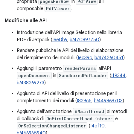
proprietà
pagesPerRow
in
PdfView
e il
composable
PdfViewer
.
Modifiche alle API
Introduzione dell'API Image Selection nella libreria
PDF di Jetpack (
Iee0b9
,
b/470897750
)
Rendere pubbliche le API del livello di elaborazione
del riempimento dei moduli. (
Iec39c
,
b/474260451
)
Aggiungi il parametro
renderParams
all'API
openDocument
in
SandboxedPdfLoader
(
If9344
,
b/438269273
)
Aggiunta di API del livello di presentazione per il
completamento dei moduli (
I829c5
,
b/449869703
)
Aggiunta dell'annotazione
@MainThread
ai metodi
di callback di
OnFirstContentLoadListener
e
OnSelectionChangedListener
(
I4cf10
,
b/466965940
)