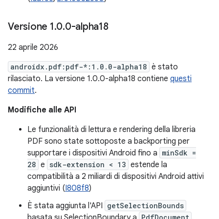
Versione 1
.
0
.
0-alpha18
22 aprile 2026
androidx.pdf:pdf-*:1.0.0-alpha18
è stato
rilasciato. La versione 1.0.0-alpha18 contiene
questi
commit
.
Modifiche alle API
Le funzionalità di lettura e rendering della libreria
PDF sono state sottoposte a backporting per
supportare i dispositivi Android fino a
minSdk =
28
e
sdk-extension < 13
estende la
compatibilità a 2 miliardi di dispositivi Android attivi
aggiuntivi (
I808f8
)
È stata aggiunta l'API
getSelectionBounds
basata su SelectionBoundary a
PdfDocument
.