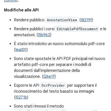
commit
.
Modifiche alle API
Rendere pubblico
AnnotationView
(
I8219f
)
Rendere pubblici i corsi
EditablePdfDocument
e le
annotazioni. (
I5b962
)
È stato introdotto un nuovo sottomodulo pdf-core
(
Iea331
)
Sono state spostate le API PDF principali nel nuovo
artefatto pdf-core per separare i modelli di
documenti dall'implementazione della
visualizzazione. (
I26e1f
)
Esporre le API
OcrProvider
per supportare il
riconoscimento del testo basato su immagini
(
I5271b
)
Sono stati rimossi il metodo