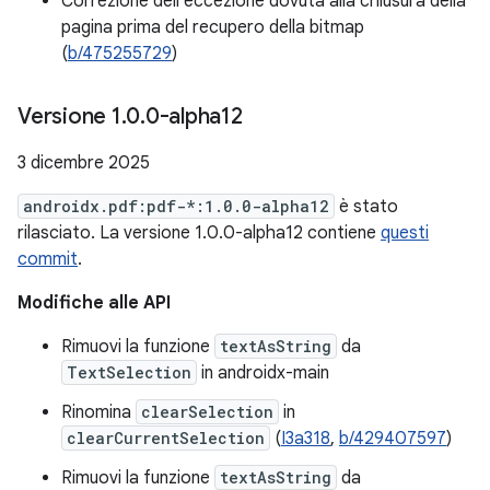
Correzione dell'eccezione dovuta alla chiusura della
pagina prima del recupero della bitmap
(
b/475255729
)
Versione 1
.
0
.
0-alpha12
3 dicembre 2025
androidx.pdf:pdf-*:1.0.0-alpha12
è stato
rilasciato. La versione 1.0.0-alpha12 contiene
questi
commit
.
Modifiche alle API
Rimuovi la funzione
textAsString
da
TextSelection
in androidx-main
Rinomina
clearSelection
in
clearCurrentSelection
(
I3a318
,
b/429407597
)
Rimuovi la funzione
textAsString
da