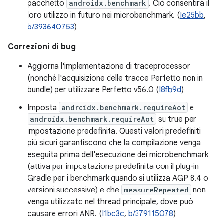
pacchetto
androidx.benchmark
. Ciò consentirà il
loro utilizzo in futuro nei microbenchmark. (
Ie25bb
,
b/393640753
)
Correzioni di bug
Aggiorna l'implementazione di traceprocessor
(nonché l'acquisizione delle tracce Perfetto non in
bundle) per utilizzare Perfetto v56.0 (
I8fb9d
)
Imposta
androidx.benchmark.requireAot
e
androidx.benchmark.requireAot
su true per
impostazione predefinita. Questi valori predefiniti
più sicuri garantiscono che la compilazione venga
eseguita prima dell'esecuzione dei microbenchmark
(attiva per impostazione predefinita con il plug-in
Gradle per i benchmark quando si utilizza AGP 8.4 o
versioni successive) e che
measureRepeated
non
venga utilizzato nel thread principale, dove può
causare errori ANR. (
I1bc3c
,
b/379115078
)