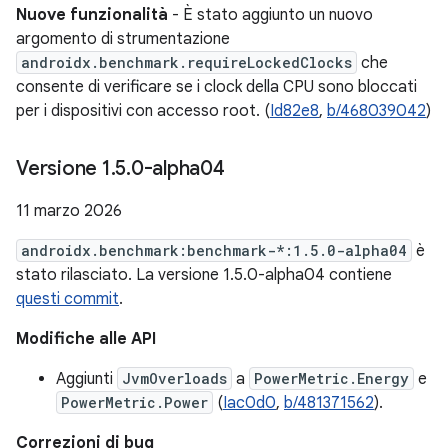
Nuove funzionalità
- È stato aggiunto un nuovo
argomento di strumentazione
androidx.benchmark.requireLockedClocks
che
consente di verificare se i clock della CPU sono bloccati
per i dispositivi con accesso root. (
Id82e8
,
b/468039042
)
Versione 1
.
5
.
0-alpha04
11 marzo 2026
androidx.benchmark:benchmark-*:1.5.0-alpha04
è
stato rilasciato. La versione 1.5.0-alpha04 contiene
questi commit
.
Modifiche alle API
Aggiunti
JvmOverloads
a
PowerMetric.Energy
e
PowerMetric.Power
(
Iac0d0
,
b/481371562
).
Correzioni di bug