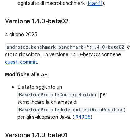
ogni suite di macrobenchmark (
I4a4f1
).
Versione 1
.
4
.
0-beta02
4 giugno 2025
androidx.benchmark:benchmark-*:1.4.0-beta02
è
stato rilasciato. La versione 1.4.0-beta02 contiene
questi commit
.
Modifiche alle API
È stato aggiunto un
BaselineProfileConfig.Builder
per
semplificare la chiamata di
BaselineProfileRule.collectWithResults()
per gli sviluppatori Java. (
I94905
)
Versione 1
.
4
.
0-beta01