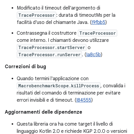
Modificato il timeout dell'argomento di
TraceProcessor
: durata di timeoutMs per la
facilità d'uso del chiamante Java. (
I9fbb5
)
Contrassegna il costruttore
TraceProcessor
come interno. I chiamanti devono utilizzare
TraceProcessor.startServer
o
TraceProcessor.runServer
. (
Ia8c5b
)
Correzioni di bug
Quando termini l'applicazione con
MacrobenchmarkScope.killProcess
, convalida i
risultati del comando di terminazione per evitare
errori invisibili e di timeout. (
I84555
)
Aggiornamenti delle dipendenze
Questa libreria ora ha come target il livello di
linguaggio Kotlin 2.0 e richiede KGP 2.0.0 o versioni