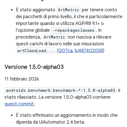
È stato aggiornato
ArtMetric
per tenere conto
dei pacchetti di primo livello, il che è particolarmente
importante quando si utilizza AGP/R8 9.1+ o
l'opzione globale
-repackageclasses
. In
precedenza,
ArtMetric
non riusciva a rilevare
questi carichi di lavoro nelle sue misurazioni
artClassLoad...
. (
I207ca
,
b/487402058
)
Versione 1
.
5
.
0-alpha03
11 febbraio 2026
androidx.benchmark:benchmark-*:1.5.0-alpha03
è
stato rilasciato. La versione 1.5.0-alpha03 contiene
questi commit
.
È stato effettuato un aggiornamento in modo che
dipenda da UiAutomator 2.4 beta.