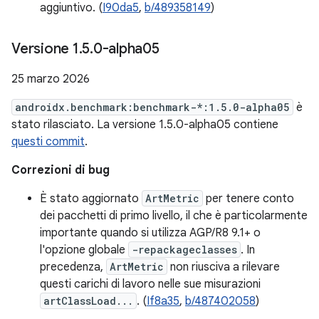
aggiuntivo. (
I90da5
,
b/489358149
)
Versione 1
.
5
.
0-alpha05
25 marzo 2026
androidx.benchmark:benchmark-*:1.5.0-alpha05
è
stato rilasciato. La versione 1.5.0-alpha05 contiene
questi commit
.
Correzioni di bug
È stato aggiornato
ArtMetric
per tenere conto
dei pacchetti di primo livello, il che è particolarmente
importante quando si utilizza AGP/R8 9.1+ o
l'opzione globale
-repackageclasses
. In
precedenza,
ArtMetric
non riusciva a rilevare
questi carichi di lavoro nelle sue misurazioni
artClassLoad...
. (
If8a35
,
b/487402058
)