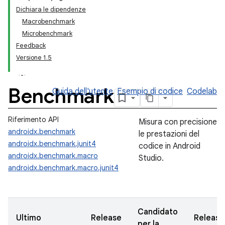
Dichiara le dipendenze
Macrobenchmark
Microbenchmark
Feedback
Versione 1.5
Benchmark
Guida dell'utente
Esempio di codice
Codelab
Riferimento API
Misura con precisione
androidx.benchmark
le prestazioni del
androidx.benchmark.junit4
codice in Android
androidx.benchmark.macro
Studio.
androidx.benchmark.macro.junit4
Candidato
Ultimo
Release
Release
per la