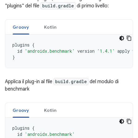
"plugins" del file
build.gradle
di primo livello:
Groovy
Kotlin
plugins
{
id
'androidx.benchmark'
version
'1.4.1'
apply
fa
}
Applica il plug-in al file
build.gradle
del modulo di
benchmark
Groovy
Kotlin
plugins
{
id
'androidx.benchmark'