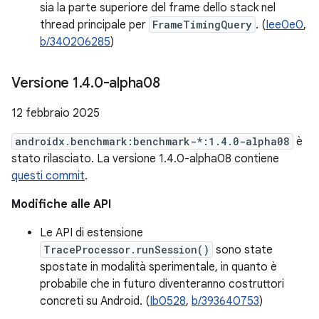
sia la parte superiore del frame dello stack nel
thread principale per
FrameTimingQuery
. (
Iee0e0
,
b/340206285
)
Versione 1
.
4
.
0-alpha08
12 febbraio 2025
androidx.benchmark:benchmark-*:1.4.0-alpha08
è
stato rilasciato. La versione 1.4.0-alpha08 contiene
questi commit
.
Modifiche alle API
Le API di estensione
TraceProcessor.runSession()
sono state
spostate in modalità sperimentale, in quanto è
probabile che in futuro diventeranno costruttori
concreti su Android. (
Ib0528
,
b/393640753
)