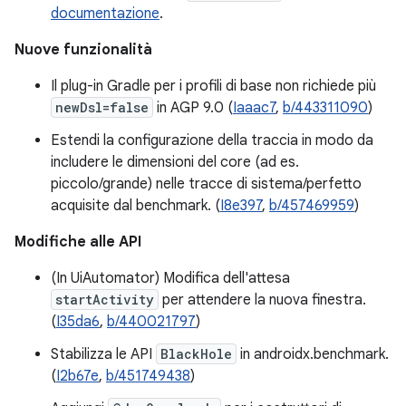
documentazione
.
Nuove funzionalità
Il plug-in Gradle per i profili di base non richiede più
newDsl=false
in AGP 9.0 (
Iaaac7
,
b/443311090
)
Estendi la configurazione della traccia in modo da
includere le dimensioni del core (ad es.
piccolo/grande) nelle tracce di sistema/perfetto
acquisite dal benchmark. (
I8e397
,
b/457469959
)
Modifiche alle API
(In UiAutomator) Modifica dell'attesa
startActivity
per attendere la nuova finestra.
(
I35da6
,
b/440021797
)
Stabilizza le API
BlackHole
in androidx.benchmark.
(
I2b67e
,
b/451749438
)