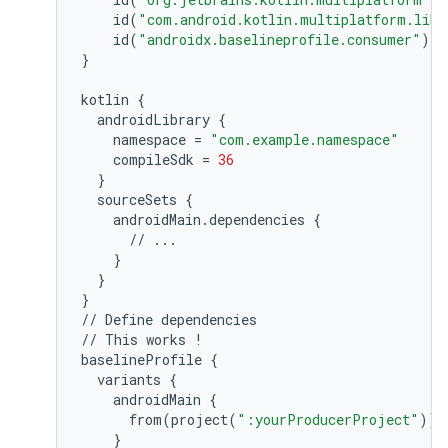
id
(
"com.android.kotlin.multiplatform.libr
id
(
"androidx.baselineprofile.consumer"
)
}
kotlin
{
androidLibrary
{
namespace
=
"com.example.namespace"
compileSdk
=
36
}
sourceSets
{
androidMain
.
dependencies
{
//
...
}
}
}
//
Define
dependencies
//
This
works
!
baselineProfile
{
variants
{
androidMain
{
from
(
project
(
":yourProducerProject"
))
}