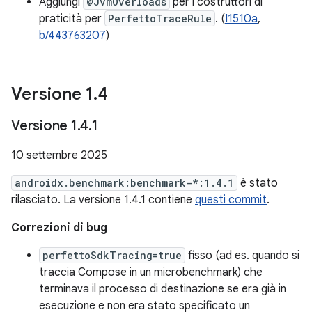
Aggiungi
@JvmOverloads
per i costruttori di
praticità per
PerfettoTraceRule
. (
I1510a
,
b/443763207
)
Versione 1
.
4
Versione 1
.
4
.
1
10 settembre 2025
androidx.benchmark:benchmark-*:1.4.1
è stato
rilasciato. La versione 1.4.1 contiene
questi commit
.
Correzioni di bug
perfettoSdkTracing=true
fisso (ad es. quando si
traccia Compose in un microbenchmark) che
terminava il processo di destinazione se era già in
esecuzione e non era stato specificato un