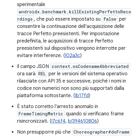
sperimentale
androidx.benchmark.killExistingPerfettoReco
rdings
, che può essere impostato su
false
per
consentire la continuazione dell'acquisizione delle
tracce Perfetto preesistenti. Per impostazione
predefinita, le acquisizioni di tracce Perfetto
preesistenti sul dispositivo vengono interrotte per
evitare interferenze. (
I02a3c
)
Il campo JSON
context.osCodenameAbbreviated
ora sarà
REL
per le versioni del sistema operativo
rilasciate con API 35 e successive, poiché i nomi in
codice non numerici non sono più supportati dalla
piattaforma sottostante. (
Ib17fd
)
È stato corretto l'arresto anomalo in
FrameTimingMetric
quando si verificano frame
risincronizzati. (
I7c6f4
,
b/394610806
)
Non presupporre più che
Choreographer#doFrame