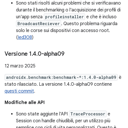
Sono stati risolti alcuni problemi che si verificavano
durante il benchmarking o l'acquisizione dei profili di
un'app senza
profileinstaller
e che è incluso
BroadcastReciever
. Questo problema riguarda
solo le corse sui dispositivi con accesso root.
(
Ied308
)
Versione 1
.
4
.
0-alpha09
12 marzo 2025
androidx.benchmark:benchmark-*:1.4.0-alpha09
è
stato rilasciato. La versione 1.4.0-alpha09 contiene
questi commit
.
Modifiche alle API
Sono state aggiunte l'API
TraceProcessor
e
Session con handle chiudibili, per un utilizzo più
semplice con cicli di vita personalizzati. Questo è