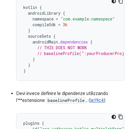
kotlin
{
androidLibrary
{
namespace
=
"com.example.namespace"
compileSdk
=
36
}
sourceSets
{
androidMain
.
dependencies
{
// THIS DOES NOT WORK
// baselineProfile(":yourProducerProje
}
}
}
Devi invece definire le dipendenze utilizzando
l'**estensione
baselineProfile
. (
Ie19c4
)
plugins
{
id
(
"org.jetbrains.kotlin.multiplatform"
)