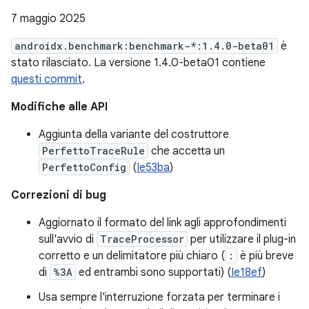
7 maggio 2025
androidx.benchmark:benchmark-*:1.4.0-beta01
è
stato rilasciato. La versione 1.4.0-beta01 contiene
questi commit
.
Modifiche alle API
Aggiunta della variante del costruttore
PerfettoTraceRule
che accetta un
PerfettoConfig
(
Ie53ba
)
Correzioni di bug
Aggiornato il formato del link agli approfondimenti
sull'avvio di
TraceProcessor
per utilizzare il plug-in
corretto e un delimitatore più chiaro (
:
è più breve
di
%3A
ed entrambi sono supportati) (
Ie18ef
)
Usa sempre l'interruzione forzata per terminare i