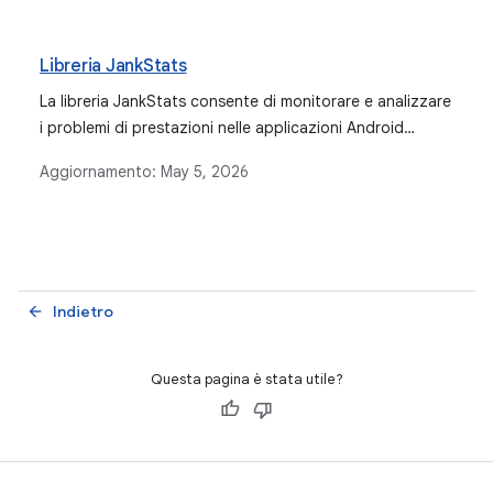
Libreria JankStats
La libreria JankStats consente di monitorare e analizzare
i problemi di prestazioni nelle applicazioni Android
segnalando i frame dell'applicazione che richiedono
Aggiornamento:
May 5, 2026
troppo tempo per il rendering e offrendo funzionalità
come l'euristica di jank e il contesto dello stato
dell'interfaccia utente.
Indietro
arrow_back
Questa pagina è stata utile?