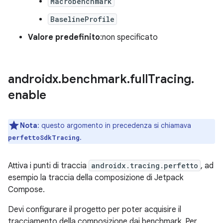
Macrobenchmark
BaselineProfile
Valore predefinito
:non specificato
androidx
.
benchmark
.
full
Tracing
.
enable
Nota
:
questo argomento in precedenza si chiamava
.
perfettoSdkTracing
Attiva i punti di traccia
androidx.tracing.perfetto
, ad
esempio la traccia della composizione di Jetpack
Compose.
Devi configurare il progetto per poter acquisire il
tracciamento della composizione dai benchmark. Per