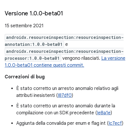
Versione 1
.
0
.
0-beta01
15 settembre 2021
androidx.resourceinspection:resourceinspection-
annotation:1.0.0-beta01
e
androidx.resourceinspection:resourceinspection-
processor:1.0.0-beta01
vengono rilasciati.
La versione
1.0.0-beta01 contiene questi commit.
Correzioni di bug
È stato corretto un arresto anomalo relativo agli
attributi inesistenti (
I87df0
)
È stato corretto un arresto anomalo durante la
compilazione con un SDK precedente (
Ie8a1e
)
Aggiunta della convalida per enum e flag int (
Ic7ecf
)