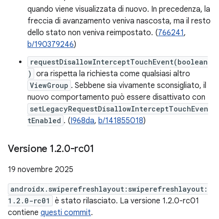
quando viene visualizzata di nuovo. In precedenza, la
freccia di avanzamento veniva nascosta, ma il resto
dello stato non veniva reimpostato. (
766241
,
b/190379246
)
requestDisallowInterceptTouchEvent(boolean
)
ora rispetta la richiesta come qualsiasi altro
ViewGroup
. Sebbene sia vivamente sconsigliato, il
nuovo comportamento può essere disattivato con
setLegacyRequestDisallowInterceptTouchEven
tEnabled
. (
I968da
,
b/141855018
)
Versione 1
.
2
.
0-rc01
19 novembre 2025
androidx.swiperefreshlayout:swiperefreshlayout:
1.2.0-rc01
è stato rilasciato. La versione 1.2.0-rc01
contiene
questi commit
.