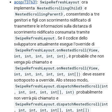
aosp/737631
:
SwipeRefreshLayout
ora
implementa
NestedScrollingChild3
e
NestedScrollingParent3
, consentendo a tre
genitori e figli con scorrimento nidificato di
trasmettere le informazioni sulla distanza di
scorrimento nidificato consumata tramite
SwipeRefreshLayout
. Se il codice dello
sviluppatore attualmente esegue l'override di
SwipeRefreshLayout.onNestedScroll(View,
int, int, int, int, int)
, è probabile che non
venga più chiamato e
SwipeRefreshLayout.onNestedScroll(View,
int, int, int, int, int, int[])
deve essere
sottoposto a override. Allo stesso modo,
SwipeRefreshLayout.dispatchNestedScroll(int
, int, int, int, int[], int)
probabilmente
non verrà più chiamato e
SwipeRefreshLayout.dispatchNestedScroll(int
, int, int, int, int[], int, int[])