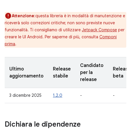
Attenzione
:questa libreria è in modalità di manutenzione e
riceverà solo correzioni critiche; non sono previste nuove
funzionalità. Ti consigliamo di utilizzare
Jetpack Compose
per
creare le UI Android. Per saperne di più, consulta
Componi
prima
.
Candidato
Ultimo
Release
Release
per la
aggiornamento
stabile
beta
release
3 dicembre 2025
1.2.0
-
-
Dichiara le dipendenze