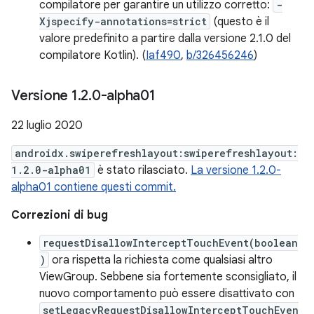
compilatore per garantire un utilizzo corretto:
-
Xjspecify-annotations=strict
(questo è il
valore predefinito a partire dalla versione 2.1.0 del
compilatore Kotlin). (
Iaf490
,
b/326456246
)
Versione 1
.
2
.
0-alpha01
22 luglio 2020
androidx.swiperefreshlayout:swiperefreshlayout:
1.2.0-alpha01
è stato rilasciato.
La versione 1.2.0-
alpha01 contiene questi commit.
Correzioni di bug
requestDisallowInterceptTouchEvent(boolean
)
ora rispetta la richiesta come qualsiasi altro
ViewGroup. Sebbene sia fortemente sconsigliato, il
nuovo comportamento può essere disattivato con
setLegacyRequestDisallowInterceptTouchEven