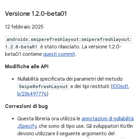
Versione 1
.
2
.
0-beta01
12 febbraio 2025
androidx.swiperefreshlayout:swiperefreshlayout:
1.2.0-beta01
è stato rilasciato. La versione 1.2.0-
beta01 contiene
questi commit
.
Modifiche alle API
Nullabilità specificata dei parametri del metodo
SwipeRefreshLayout
e dei tipi restituiti (
I006d1
,
b/236497776
)
Correzioni di bug
Questa libreria ora utilizza le
annotazioni di nullabilità
JSpecify
, che sono di tipo use. Gli sviluppatori Kotlin
devono utilizzare il seguente argomento del