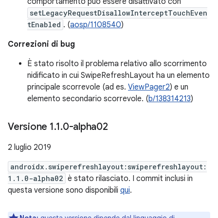
comportamento può essere disattivato con
setLegacyRequestDisallowInterceptTouchEven
tEnabled
. (
aosp/1108540
)
Correzioni di bug
È stato risolto il problema relativo allo scorrimento
nidificato in cui SwipeRefreshLayout ha un elemento
principale scorrevole (ad es.
ViewPager2
) e un
elemento secondario scorrevole. (
b/138314213
)
Versione 1
.
1
.
0-alpha02
2 luglio 2019
androidx.swiperefreshlayout:swiperefreshlayout:
1.1.0-alpha02
è stato rilasciato. I commit inclusi in
questa versione sono disponibili
qui
.