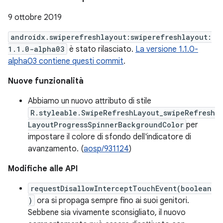
9 ottobre 2019
androidx.swiperefreshlayout:swiperefreshlayout:
1.1.0-alpha03
è stato rilasciato.
La versione 1.1.0-
alpha03 contiene questi commit
.
Nuove funzionalità
Abbiamo un nuovo attributo di stile
R.styleable.SwipeRefreshLayout_swipeRefresh
LayoutProgressSpinnerBackgroundColor
per
impostare il colore di sfondo dell'indicatore di
avanzamento. (
aosp/931124
)
Modifiche alle API
requestDisallowInterceptTouchEvent(boolean
)
ora si propaga sempre fino ai suoi genitori.
Sebbene sia vivamente sconsigliato, il nuovo