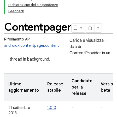
Dichiarazione delle dipendenze
Feedback
Contentpager
Riferimento API
Carica e visualizza i
androidx.contentpager.content
dati di
ContentProvider in un
thread in background.
Candidato
Ultimo
Release
Version
per la
aggiornamento
stabile
beta
release
21 settembre
1.0.0
-
-
2018