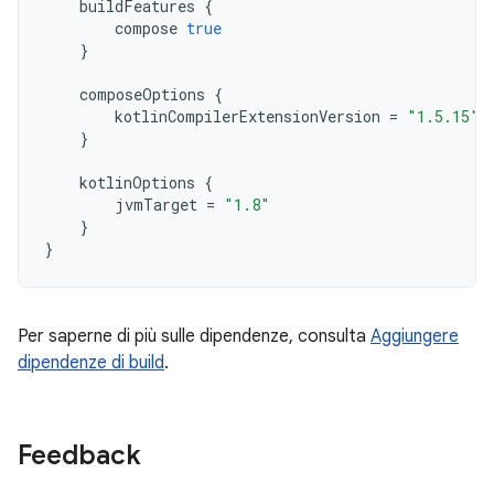
buildFeatures
{
compose
true
}
composeOptions
{
kotlinCompilerExtensionVersion
=
"1.5.15"
}
kotlinOptions
{
jvmTarget
=
"1.8"
}
}
Per saperne di più sulle dipendenze, consulta
Aggiungere
dipendenze di build
.
Feedback