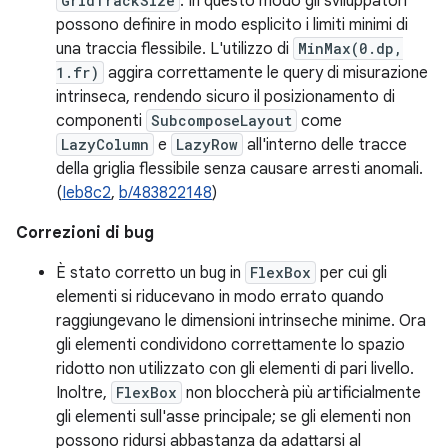
GridTrackSize
. In questo modo gli sviluppatori
possono definire in modo esplicito i limiti minimi di
una traccia flessibile. L'utilizzo di
MinMax(0.dp,
1.fr)
aggira correttamente le query di misurazione
intrinseca, rendendo sicuro il posizionamento di
componenti
SubcomposeLayout
come
LazyColumn
e
LazyRow
all'interno delle tracce
della griglia flessibile senza causare arresti anomali.
(
Ieb8c2
,
b/483822148
)
Correzioni di bug
È stato corretto un bug in
FlexBox
per cui gli
elementi si riducevano in modo errato quando
raggiungevano le dimensioni intrinseche minime. Ora
gli elementi condividono correttamente lo spazio
ridotto non utilizzato con gli elementi di pari livello.
Inoltre,
FlexBox
non bloccherà più artificialmente
gli elementi sull'asse principale; se gli elementi non
possono ridursi abbastanza da adattarsi al