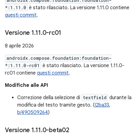
androidx.compose.foundation:foundation-
*:1.11.0
è stato rilasciato. La versione 1.11.0 contiene
questi commit
.
Versione 1
.
11
.
0-rc01
8 aprile 2026
androidx.compose.foundation:foundation-
*:1.11.0-rc01
è stato rilasciato. La versione 1.11.0-
rc01 contiene
questi commit
.
Modifiche alle API
Correzione della selezione di
textfield
durante la
modifica del testo tramite gesto. (
I2ba33
,
b/490509264
)
Versione 1
.
11
.
0-beta02