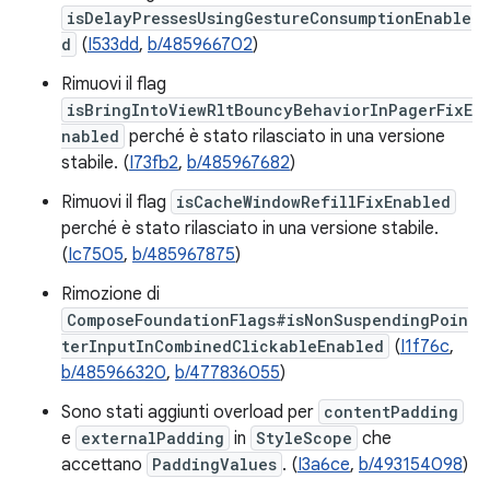
isDelayPressesUsingGestureConsumptionEnable
d
(
I533dd
,
b/485966702
)
Rimuovi il flag
isBringIntoViewRltBouncyBehaviorInPagerFixE
nabled
perché è stato rilasciato in una versione
stabile. (
I73fb2
,
b/485967682
)
Rimuovi il flag
isCacheWindowRefillFixEnabled
perché è stato rilasciato in una versione stabile.
(
Ic7505
,
b/485967875
)
Rimozione di
ComposeFoundationFlags#isNonSuspendingPoin
terInputInCombinedClickableEnabled
(
I1f76c
,
b/485966320
,
b/477836055
)
Sono stati aggiunti overload per
contentPadding
e
externalPadding
in
StyleScope
che
accettano
PaddingValues
. (
I3a6ce
,
b/493154098
)