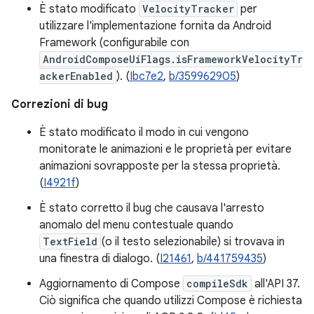
È stato modificato
VelocityTracker
per
utilizzare l'implementazione fornita da Android
Framework (configurabile con
AndroidComposeUiFlags.isFrameworkVelocityTr
ackerEnabled
). (
Ibc7e2
,
b/359962905
)
Correzioni di bug
È stato modificato il modo in cui vengono
monitorate le animazioni e le proprietà per evitare
animazioni sovrapposte per la stessa proprietà.
(
I4921f
)
È stato corretto il bug che causava l'arresto
anomalo del menu contestuale quando
TextField
(o il testo selezionabile) si trovava in
una finestra di dialogo. (
I21461
,
b/441759435
)
Aggiornamento di Compose
compileSdk
all'API 37.
Ciò significa che quando utilizzi Compose è richiesta