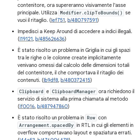
contenitore, ora supereranno visivamente l'asse
principale. Utilizza
Modifier.clipToBounds()
se
vuoi il ritaglio. (
Ief751
,
b/480797591
)
Impedisci a Keep Around di accedere a indici illegali.
(
I19121
,
b/485626636
)
È stato risolto un problema in Griglia in cui gli spazi
tra le righe o le colonne create implicitamente
venivano omessi dal calcolo delle dimensioni totali
del contenitore, il che comportava il ritaglio dei
contenuti. (
Ib9df8
,
b/480372415
)
Clipboard
e
ClipboardManager
ora richiedono il
servizio di sistema alla prima chiamata al metodo
(
If0016
,
b/487947860
)
È stato risolto un problema in
Row
con
Arrangement.spacedBy
in RTL in cui gli elementi in
overflow comportavano layout e spaziatura errati.