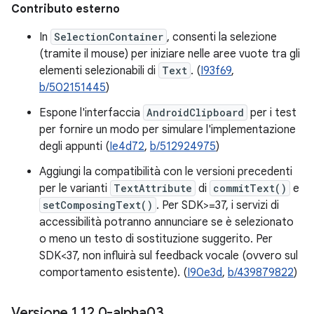
Contributo esterno
In
SelectionContainer
, consenti la selezione
(tramite il mouse) per iniziare nelle aree vuote tra gli
elementi selezionabili di
Text
. (
I93f69
,
b/502151445
)
Espone l'interfaccia
AndroidClipboard
per i test
per fornire un modo per simulare l'implementazione
degli appunti (
Ie4d72
,
b/512924975
)
Aggiungi la compatibilità con le versioni precedenti
per le varianti
TextAttribute
di
commitText()
e
setComposingText()
. Per SDK>=37, i servizi di
accessibilità potranno annunciare se è selezionato
o meno un testo di sostituzione suggerito. Per
SDK<37, non influirà sul feedback vocale (ovvero sul
comportamento esistente). (
I90e3d
,
b/439879822
)
Versione 1
.
12
.
0-alpha03