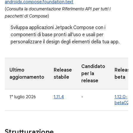
androidx.compose.foundation.text
(
Consulta la documentazione Riferimento API per tutti i
pacchetti di Compose
)
Sviluppa applicazioni Jetpack Compose con i
componenti di base pronti all'uso e usali per
personalizzare il design degli elementi della tua app.
Candidato
Ultimo
Release
Release
per la
aggiornamento
stabile
beta
release
1° luglio 2026
1.11.4
-
1.12.0-
beta02
Strutturazione