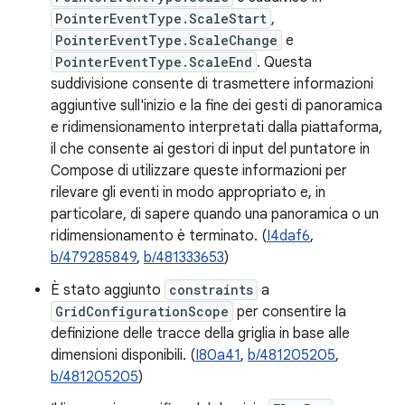
PointerEventType.ScaleStart
,
PointerEventType.ScaleChange
e
PointerEventType.ScaleEnd
. Questa
suddivisione consente di trasmettere informazioni
aggiuntive sull'inizio e la fine dei gesti di panoramica
e ridimensionamento interpretati dalla piattaforma,
il che consente ai gestori di input del puntatore in
Compose di utilizzare queste informazioni per
rilevare gli eventi in modo appropriato e, in
particolare, di sapere quando una panoramica o un
ridimensionamento è terminato. (
I4daf6
,
b/479285849
,
b/481333653
)
È stato aggiunto
constraints
a
GridConfigurationScope
per consentire la
definizione delle tracce della griglia in base alle
dimensioni disponibili. (
I80a41
,
b/481205205
,
b/481205205
)