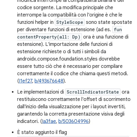
modifica interrompe la compatibilità binaria e del
codice sorgente. La modifica principale che
interrompe la compatibilità con l'origine è che le
funzioni helper in
StyleScope
sono state spostate
per diventare funzioni di estensione (ad es.
fun
contentProperty(all: Dp)
ora è una funzione di
estensione). L'importazione delle funzioni di
estensione richieste o di tutti i simboli da
androidx.compose.foundation.styles dovrebbe
essere tutto ciò che è necessario per compilare
correttamente il codice che chiama questi metodi.
(
I1ef27
,
b/493676648
).
Le implementazioni di
ScrollIndicatorState
ora
restituiscono correttamente l'offset di scorrimento
dall'inizio della visualizzazione per i layout invertiti,
garantendo la corretta presentazione visiva degli
indicatori. (
Ia3fae
,
b/503604996
)
È stato aggiunto il flag