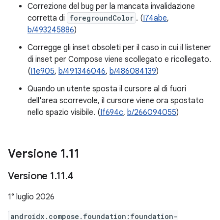
Correzione del bug per la mancata invalidazione
corretta di
foregroundColor
. (
I74abe
,
b/493245886
)
Corregge gli inset obsoleti per il caso in cui il listener
di inset per Compose viene scollegato e ricollegato.
(
I1e905
,
b/491346046
,
b/486084139
)
Quando un utente sposta il cursore al di fuori
dell'area scorrevole, il cursore viene ora spostato
nello spazio visibile. (
If694c
,
b/266094055
)
Versione 1
.
11
Versione 1
.
11
.
4
1° luglio 2026
androidx.compose.foundation:foundation-