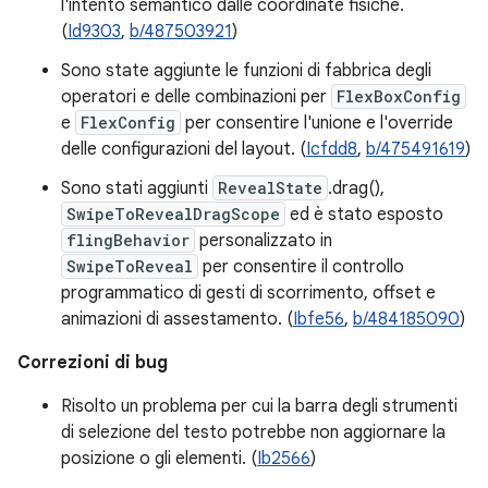
l'intento semantico dalle coordinate fisiche.
(
Id9303
,
b/487503921
)
Sono state aggiunte le funzioni di fabbrica degli
operatori e delle combinazioni per
FlexBoxConfig
e
FlexConfig
per consentire l'unione e l'override
delle configurazioni del layout. (
Icfdd8
,
b/475491619
)
Sono stati aggiunti
RevealState
.drag(),
SwipeToRevealDragScope
ed è stato esposto
flingBehavior
personalizzato in
SwipeToReveal
per consentire il controllo
programmatico di gesti di scorrimento, offset e
animazioni di assestamento. (
Ibfe56
,
b/484185090
)
Correzioni di bug
Risolto un problema per cui la barra degli strumenti
di selezione del testo potrebbe non aggiornare la
posizione o gli elementi. (
Ib2566
)