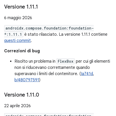
Versione 1
.
11
.
1
6 maggio 2026
androidx.compose.foundation:foundation-
*:1.11.1
è stato rilasciato. La versione 1.11.1 contiene
questi commit
.
Correzioni di bug
Risolto un problema in
FlexBox
per cui gli elementi
non si riducevano correttamente quando
superavano i limiti del contenitore. (
Ia741d
,
b/480797591
)
Versione 1
.
11
.
0
22 aprile 2026