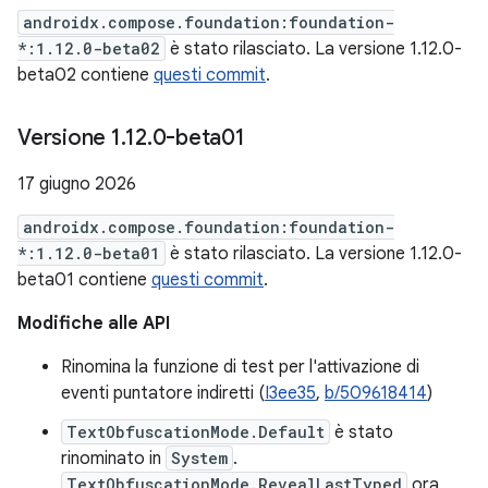
androidx.compose.foundation:foundation-
*:1.12.0-beta02
è stato rilasciato. La versione 1.12.0-
beta02 contiene
questi commit
.
Versione 1
.
12
.
0-beta01
17 giugno 2026
androidx.compose.foundation:foundation-
*:1.12.0-beta01
è stato rilasciato. La versione 1.12.0-
beta01 contiene
questi commit
.
Modifiche alle API
Rinomina la funzione di test per l'attivazione di
eventi puntatore indiretti (
I3ee35
,
b/509618414
)
TextObfuscationMode.Default
è stato
rinominato in
System
.
TextObfuscationMode.RevealLastTyped
ora