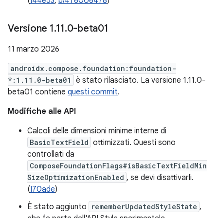
(
I44e53
,
b/476006478
)
Versione 1
.
11
.
0-beta01
11 marzo 2026
androidx.compose.foundation:foundation-
*:1.11.0-beta01
è stato rilasciato. La versione 1.11.0-
beta01 contiene
questi commit
.
Modifiche alle API
Calcoli delle dimensioni minime interne di
BasicTextField
ottimizzati. Questi sono
controllati da
ComposeFoundationFlags#isBasicTextFieldMin
SizeOptimizationEnabled
, se devi disattivarli.
(
I70ade
)
È stato aggiunto
rememberUpdatedStyleState
,