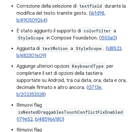
Correzione della selezione di
textfield
durante la
modifica del testo tramite gesto. (
I6fd98
,
b/490509264
)
È stato aggiunto il supporto di
colorFilter
a
StyleScope
in Compose Foundation. (
I553a0
)
Aggiunta di
textMotion
a
StyleScope
. (
Id8523
,
b/482301609
)
Aggiunge ulteriori opzioni
KeyboardType
per
completare il set di opzioni della tastiera
supportate su Android, tra cui data, ora, data e ora,
decimale firmato e altro ancora. (
I3713e
,
b/202353328
)
Rimuovi flag
isNestedDraggablesTouchConflictFixEnabled
(
I79e52
,
b/485966180
)
Rimuovi flag