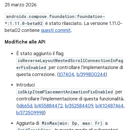
25 marzo 2026
androidx.compose.foundation:foundation-
*:1.11.0-beta02
è stato rilasciato. La versione 1.11.0-
beta02 contiene
questi commit
.
Modifiche alle API
È stato aggiunto il flag
isReverseLayoutNestedScrollConnectionInPag
erFixEnabled
per controllare l'implementazione di
questa correzione. (
I07404
,
b/399800244
)
Introduci
isSkipItemPlacementAnimationFixEnabled
per
controllare l'implementazione di questa funzionalità.
(
Id665d
,
b/455884472
,
b/352584409
,
b/410487464
,
b/372509998
)
Aggiunta di
MinMax(min: Dp, max: Fr)
a