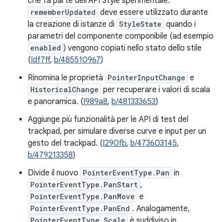
che fa parte dell'API Style sperimentale.
rememberUpdated
deve essere utilizzato durante
la creazione di istanze di
StyleState
quando i
parametri del componente componibile (ad esempio
enabled
) vengono copiati nello stato dello stile
(
Idf7ff
,
b/485510967
)
Rinomina le proprietà
PointerInputChange
e
HistoricalChange
per recuperare i valori di scala
e panoramica. (
I989a8
,
b/481333653
)
Aggiunge più funzionalità per le API di test del
trackpad, per simulare diverse curve e input per un
gesto del trackpad. (
I290fb
,
b/473603145
,
b/479213358
)
Divide il nuovo
PointerEventType.Pan
in
PointerEventType.PanStart
,
PointerEventType.PanMove
e
PointerEventType.PanEnd
. Analogamente,
PointerEventType.Scale
è suddiviso in