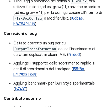
Il linguaggio specifico del dominio
FlexBox
ora
utilizza funzioni (ad es. grow(1f)) anziché proprietà
(ad es. grow = 1f) per la configurazione all'interno di
FlexBoxConfig
e Modifier.flex. (
I8dbae
,
b/475491619
)
Correzioni di bug
È stato corretto un bug per cui
OutputTransformation
causa l'inserimento di
caratteri duplicati in alcuni IME. (
I9fdc0
)
Aggiunge il supporto dello scorrimento rapido ai
gesti di scorrimento del trackpad (
I55f8a
,
b/479285849
)
Aggiungi benchmark per l'API Style sperimentale
(
I67437
)
Contributo esterno