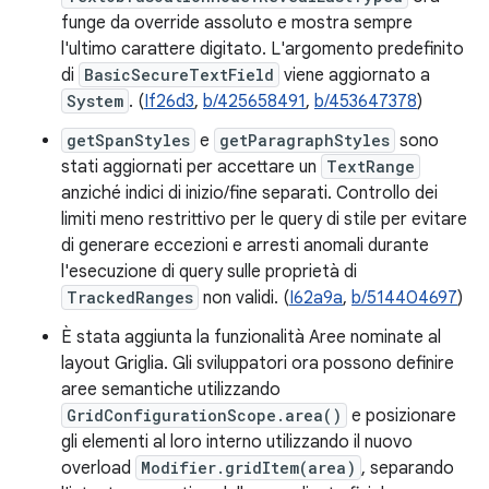
funge da override assoluto e mostra sempre
l'ultimo carattere digitato. L'argomento predefinito
di
BasicSecureTextField
viene aggiornato a
System
. (
If26d3
,
b/425658491
,
b/453647378
)
getSpanStyles
e
getParagraphStyles
sono
stati aggiornati per accettare un
TextRange
anziché indici di inizio/fine separati. Controllo dei
limiti meno restrittivo per le query di stile per evitare
di generare eccezioni e arresti anomali durante
l'esecuzione di query sulle proprietà di
TrackedRanges
non validi. (
I62a9a
,
b/514404697
)
È stata aggiunta la funzionalità Aree nominate al
layout Griglia. Gli sviluppatori ora possono definire
aree semantiche utilizzando
GridConfigurationScope.area()
e posizionare
gli elementi al loro interno utilizzando il nuovo
overload
Modifier.gridItem(area)
, separando