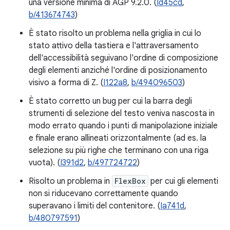
una versione minima di AGP 9.2.0. (
Id45cd
,
b/413674743
)
È stato risolto un problema nella griglia in cui lo
stato attivo della tastiera e l'attraversamento
dell'accessibilità seguivano l'ordine di composizione
degli elementi anziché l'ordine di posizionamento
visivo a forma di Z. (
I122a8
,
b/494096503
)
È stato corretto un bug per cui la barra degli
strumenti di selezione del testo veniva nascosta in
modo errato quando i punti di manipolazione iniziale
e finale erano allineati orizzontalmente (ad es. la
selezione su più righe che terminano con una riga
vuota). (
I391d2
,
b/497724722
)
Risolto un problema in
FlexBox
per cui gli elementi
non si riducevano correttamente quando
superavano i limiti del contenitore. (
Ia741d
,
b/480797591
)