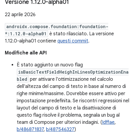
Versione 1
.
12
.
0-alpha01
22 aprile 2026
androidx.compose.foundation:foundation-
*:1.12.0-alpha01
è stato rilasciato. La versione
1.12.0-alpha01 contiene
questi commit
.
Modifiche alle API
È stato aggiunto un nuovo flag
isBasicTextFieldHeighInLinesOptimizationEna
bled
per attivare l'ottimizzazione nel calcolo
dell'altezza del campo di testo in base al numero di
righe minime/massime. Dovrebbe essere attivo per
impostazione predefinita. Se riscontri regressioni nel
layout del campo di testo e la disattivazione di
questo flag risolve il problema, segnala un bug al
team di Compose per ulteriori indagini. (
Idffae
,
b/486871837
,
b/487546327
)