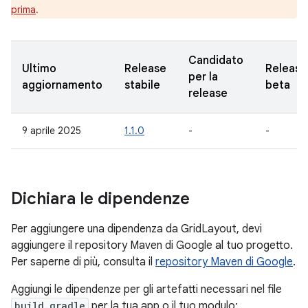
prima
.
Candidato
Ultimo
Release
Release
per la
aggiornamento
stabile
beta
release
9 aprile 2025
1.1.0
-
-
Dichiara le dipendenze
Per aggiungere una dipendenza da GridLayout, devi
aggiungere il repository Maven di Google al tuo progetto.
Per saperne di più, consulta il
repository Maven di Google
.
Aggiungi le dipendenze per gli artefatti necessari nel file
build.gradle
per la tua app o il tuo modulo: