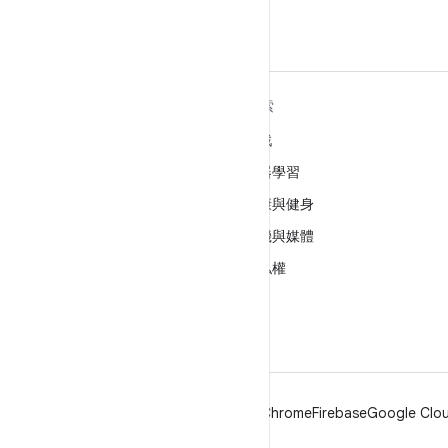
深入瞭解 ANDROID
探索
Android
遊戲
企業專用 Android
機器學習
安全性
健康與健身
原始碼
相機與媒體
新聞
隱私權
網誌
5G
Podcast
Android
Chrome
Firebase
Google Clou