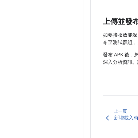
上傳並發
如要接收效能深入分
布至測試群組，
發布 APK 後，您可
深入分析資訊。
上一頁
arrow_back
新增載入