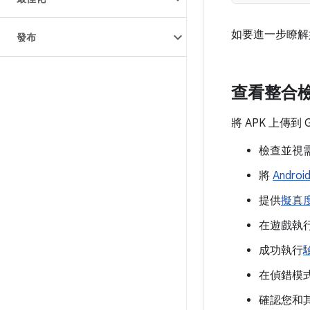
如要進一步瞭解
發布
查看整合
將 APK 上傳到
檢查並視
將
Androi
提供
擬真
在遊戲執
成功執行
在偵錯模
確認您和其他