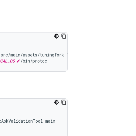
src/main/assets/tuningfork \

CAL_OS
ApkValidationTool main
