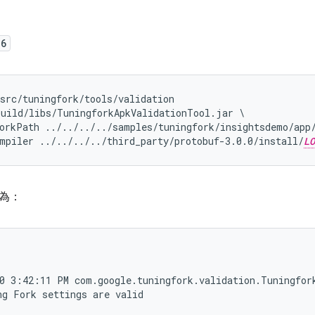
86
src/tuningfork/tools/validation

uild/libs/TuningforkApkValidationTool.jar \

orkPath ../../../../samples/tuningfork/insightsdemo/app/
mpiler ../../../../third_party/protobuf-3.0.0/install/
LO
為：
0 3:42:11 PM com.google.tuningfork.validation.Tuningfork