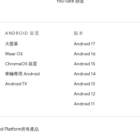
YouTube 頻道
ANDROID 裝置
版本
大螢幕
Android 17
Wear OS
Android 16
ChromeOS 裝置
Android 15
車輛專用 Android
Android 14
Android TV
Android 13
Android 12
Android 11
d Platform
所有產品