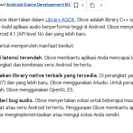
ari
Android Game Development Kit
.
Oboe disertakan dalam
Library AGDK
. Oboe adalah library C++ 
ild aplikasi audio berperforma tinggi di Android. Oboe menye
roid 4.1 (API level 16) dan yang lebih baru.
ntuk memperoleh manfaat berikut:
 latensi terendah
. Oboe membantu aplikasi Anda mencapai l
ngkat dan kombinasi versi Android tertentu.
kan library native terbaik yang tersedia
. Di perangkat y
 27) dan yang lebih baru, Oboe menggunakan AAudio. Untuk per
dah, Oboe menggunakan OpenSL ES.
ari bug audio.
Oboe menyertakan solusi untuk beberapa mas
kat atau versi Android tertentu. Penggunaan Oboe membantu apl
s mengimplementasikan atau menguji solusi Anda sendiri.