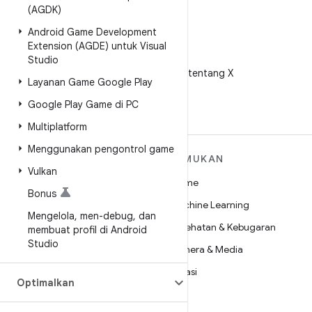
(AGDK)
Android Game Development
Extension (AGDE) untuk Visual
X
Studio
Ikuti @AndroidDev tentang X
Layanan Game Google Play
Google Play Game di PC
Multiplatform
Menggunakan pengontrol game
SELENGKAPNYA
TEMUKAN
Vulkan
TENTANG ANDROID
Game
Bonus
Android
Machine Learning
Mengelola
,
men-debug
,
dan
Android untuk Perusahaan
Kesehatan & Kebugaran
membuat profil di Android
Keamanan
Studio
Kamera & Media
Source
Privasi
Optimalkan
Berita
5G
Blog