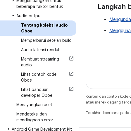
Mengembangkan untuk
Langkah b
beberapa faktor bentuk
Audio output
Mengupdat
Tentang koleksi audio
Menggunak
Oboe
Memperbarui setelan build
Audio latensi rendah
Membuat streaming
audio
Lihat contoh kode
Oboe
Lihat panduan
developer Oboe
Konten dan contoh kode d
atau merek dagang terdaft
Menayangkan aset
Terakhir diperbarui pad
Mendeteksi dan
mendiagnosis error
Android Game Development Kit