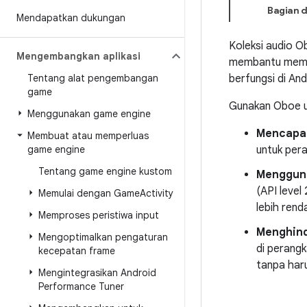
Bagian d
Mendapatkan dukungan
Koleksi audio 
Mengembangkan aplikasi
membantu mem-bu
Tentang alat pengembangan
berfungsi di And
game
Gunakan Oboe u
Menggunakan game engine
Mencapai
Membuat atau memperluas
game engine
untuk pera
Tentang game engine kustom
Mengguna
(API level
Memulai dengan Game
Activity
lebih ren
Memproses peristiwa input
Menghind
Mengoptimalkan pengaturan
di perang
kecepatan frame
tanpa haru
Mengintegrasikan Android
Performance Tuner