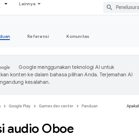
Lainnya
duan
Referensi
Komunitas
Google menggunakan teknologi AI untuk
an konten ke dalam bahasa pilihan Anda. Terjemahan AI
ngandung kesalahan.
s
Google Play
Games dev center
Panduan
Apakah
si audio Oboe