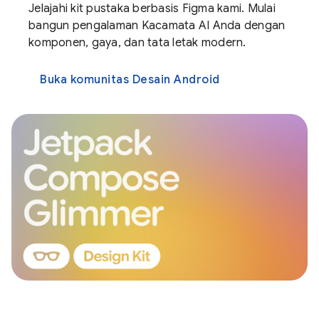
Jelajahi kit pustaka berbasis Figma kami. Mulai
bangun pengalaman Kacamata AI Anda dengan
komponen, gaya, dan tata letak modern.
Buka komunitas Desain Android