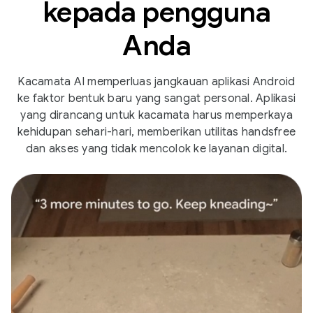
kepada pengguna
Anda
Kacamata AI memperluas jangkauan aplikasi Android
ke faktor bentuk baru yang sangat personal. Aplikasi
yang dirancang untuk kacamata harus memperkaya
kehidupan sehari-hari, memberikan utilitas handsfree
dan akses yang tidak mencolok ke layanan digital.