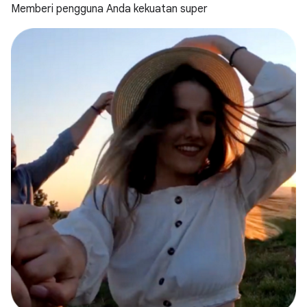
Memberi pengguna Anda kekuatan super