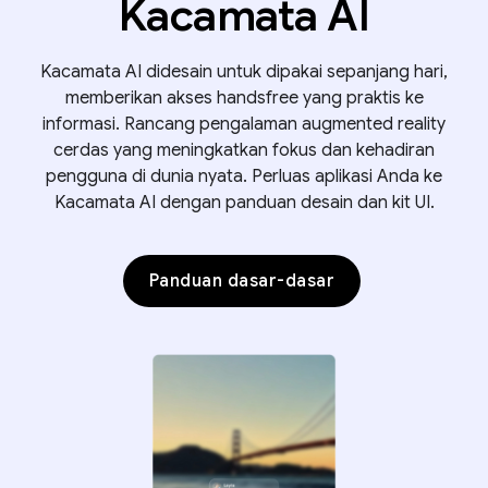
Kacamata AI
Kacamata AI didesain untuk dipakai sepanjang hari,
memberikan akses handsfree yang praktis ke
informasi. Rancang pengalaman augmented reality
cerdas yang meningkatkan fokus dan kehadiran
pengguna di dunia nyata. Perluas aplikasi Anda ke
Kacamata AI dengan panduan desain dan kit UI.
Panduan dasar-dasar