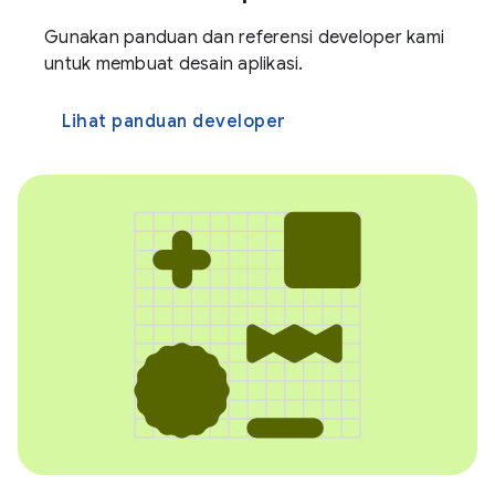
Gunakan panduan dan referensi developer kami
untuk membuat desain aplikasi.
Lihat panduan developer