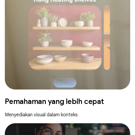
Pemahaman yang lebih cepat
Menyediakan visual dalam konteks