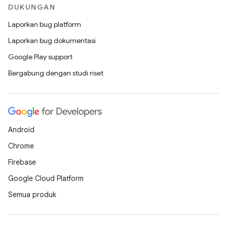
DUKUNGAN
Laporkan bug platform
Laporkan bug dokumentasi
Google Play support
Bergabung dengan studi riset
Android
Chrome
Firebase
Google Cloud Platform
Semua produk