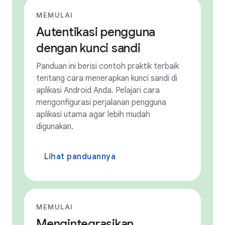
MEMULAI
Autentikasi pengguna
dengan kunci sandi
Panduan ini berisi contoh praktik terbaik
tentang cara menerapkan kunci sandi di
aplikasi Android Anda. Pelajari cara
mengonfigurasi perjalanan pengguna
aplikasi utama agar lebih mudah
digunakan.
Lihat panduannya
MEMULAI
Mengintegrasikan