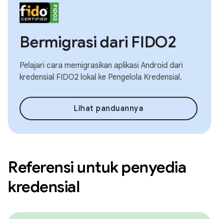
Bermigrasi dari FIDO2
Pelajari cara memigrasikan aplikasi Android dari
kredensial FIDO2 lokal ke Pengelola Kredensial.
Lihat panduannya
Referensi untuk penyedia
kredensial