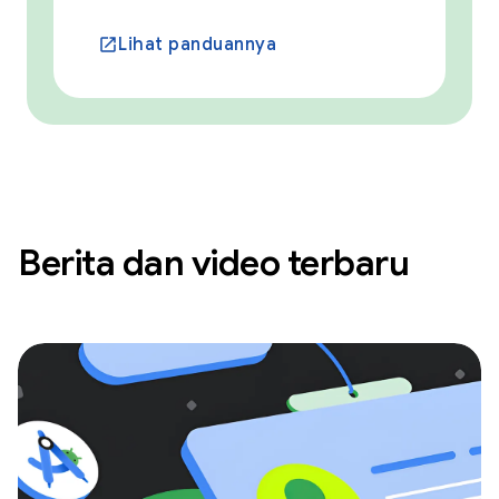
Lihat panduannya
launch
Berita dan video terbaru