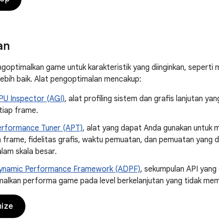
an
optimalkan game untuk karakteristik yang diinginkan, seperti 
ebih baik. Alat pengoptimalan mencakup:
PU Inspector (AGI)
, alat profiling sistem dan grafis lanjutan 
etiap frame.
erformance Tuner (APT)
, alat yang dapat Anda gunakan untuk
frame, fidelitas grafis, waktu pemuatan, dan pemuatan yang d
lam skala besar.
ynamic Performance Framework (ADPF)
, sekumpulan API yang
alkan performa game pada level berkelanjutan yang tidak mem
mize