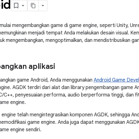
id
mulai mengembangkan game di game engine, seperti Unity, Unre
 kemungkinan menjadi tempat Anda melakukan desain visual. K
ntuk mengembangkan, mengoptimalkan, dan mendistribusikan ga
ngkan aplikasi
angkan game Android, Anda menggunakan
Android Game Deve
ine. AGDK terdiri dari alat dan library pengembangan game Andr
C/C++, penyesuaian performa, audio berperforma tinggi, dan f
ame engine.
engine telah mengintegrasikan komponen AGDK, sehingga An
memodifikasi game engine. Anda juga dapat menggunakan AG
me engine sendiri.