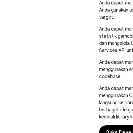
Anda dapat me
Anda gunakan u
target.
Anda dapat me
statistik gamep
dan mengelola 
Services API unt
Anda dapat me
menggunakan em
codebase.
Anda dapat me
menggunakan C 
langsung ke har
berbagi kode ga
kembali library 
Buka Deve