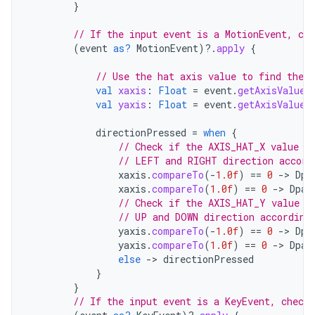
}
// If the input event is a MotionEvent, che
(
event
as?
MotionEvent
)
?.
apply
{
// Use the hat axis value to find the D
val
xaxis
:
Float
=
event
.
getAxisValue
(
val
yaxis
:
Float
=
event
.
getAxisValue
(
directionPressed
=
when
{
// Check if the AXIS_HAT_X value i
// LEFT and RIGHT direction accord
xaxis
.
compareTo
(
-
1.0f
)
==
0
-
>
Dpa
xaxis
.
compareTo
(
1.0f
)
==
0
-
>
Dpad
// Check if the AXIS_HAT_Y value i
// UP and DOWN direction according
yaxis
.
compareTo
(
-
1.0f
)
==
0
-
>
Dpa
yaxis
.
compareTo
(
1.0f
)
==
0
-
>
Dpad
else
-
>
directionPressed
}
}
// If the input event is a KeyEvent, check 