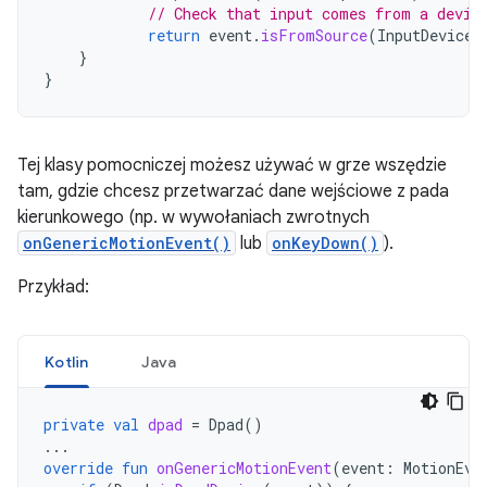
// Check that input comes from a devic
return
event
.
isFromSource
(
InputDevice
.
}
}
Tej klasy pomocniczej możesz używać w grze wszędzie
tam, gdzie chcesz przetwarzać dane wejściowe z pada
kierunkowego (np. w wywołaniach zwrotnych
onGenericMotionEvent()
lub
onKeyDown()
).
Przykład:
Kotlin
Java
private
val
dpad
=
Dpad
()
...
override
fun
onGenericMotionEvent
(
event
:
MotionEve