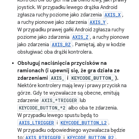
kontrolerów do gier ma zarówno lewy, jak i prawy
joystick. W przypadku lewego drążka Android
zgłasza ruchy poziome jako zdarzenia
AXIS_X
,
a ruchy pionowe jako zdarzenia
AXIS_Y
.
W przypadku prawej gałki Android zgłasza ruchy
poziome jako zdarzenia
AXIS_Z
, a ruchy pionowe
jako zdarzenia
AXIS_RZ
. Pamiętaj, aby w kodzie
obsługiwać oba drążki kontrolera.
Obsługuj naciśnięcia przycisków na
ramionach (i upewnij się, że gra działa ze
zdarzeniami
AXIS_
i
KEYCODE_BUTTON_
).
Niektóre kontrolery mają lewy i prawy przycisk na
górze. Gdy te wyzwalacze są obecne, emitują
zdarzenie
AXIS_*TRIGGER
lub
KEYCODE_BUTTON_*2
albo oba te zdarzenia.
W przypadku lewego spustu będą to
AXIS_LTRIGGER
i
KEYCODE_BUTTON_L2
.
W przypadku odpowiedniego wyzwalacza będzie
to:
AXIS_RTRIGGER
i
KEYCODE_BUTTON_R2
.