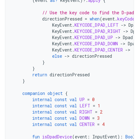
(
event
as?
KeyEvent
)
?.
apply
{
// Use the key code to find the D-pad d
directionPressed
=
when
(
event
.
keyCode
)
KeyEvent
.
KEYCODE_DPAD_LEFT
-
>
Dpad
KeyEvent
.
KEYCODE_DPAD_RIGHT
-
>
Dpa
KeyEvent
.
KEYCODE_DPAD_UP
-
>
Dpad
.
U
KeyEvent
.
KEYCODE_DPAD_DOWN
-
>
Dpad
KeyEvent
.
KEYCODE_DPAD_CENTER
-
>
D
else
-
>
directionPressed
}
}
return
directionPressed
}
companion
object
{
internal
const
val
UP
=
0
internal
const
val
LEFT
=
1
internal
const
val
RIGHT
=
2
internal
const
val
DOWN
=
3
internal
const
val
CENTER
=
4
fun
isDpadDevice
(
event
:
InputEvent
):
Boole