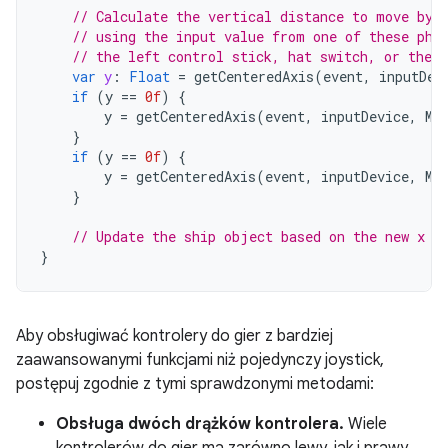
// Calculate the vertical distance to move by
// using the input value from one of these phy
// the left control stick, hat switch, or the r
var
y
:
Float
=
getCenteredAxis
(
event
,
inputDev
if
(
y
==
0f
)
{
y
=
getCenteredAxis
(
event
,
inputDevice
,
Mo
}
if
(
y
==
0f
)
{
y
=
getCenteredAxis
(
event
,
inputDevice
,
Mo
}
// Update the ship object based on the new x a
}
Aby obsługiwać kontrolery do gier z bardziej
zaawansowanymi funkcjami niż pojedynczy joystick,
postępuj zgodnie z tymi sprawdzonymi metodami:
Obsługa dwóch drążków kontrolera.
Wiele