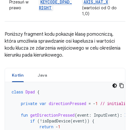
KEYCODE
_
DPAD
_
AXIS
_
HAT
_
X
Przesuń w
RIGHT
prawo
(wartości od 0 do
1,0)
Poniższy fragment kodu pokazuje klasę pomocniczą,
która umożliwia sprawdzanie osi kapelusza i wartości
kodu klucza ze zdarzenia wejściowego w celu określenia
kierunku pada kierunkowego.
Kotlin
Java
class
Dpad
{
private
var
directionPressed
=
-
1
// initializ
fun
getDirectionPressed
(
event
:
InputEvent
):
In
if
(
!
isDpadDevice
(
event
))
{
return
-
1