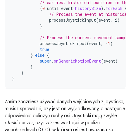
// earliest historical position in the 
(
0
until
event
.
historySize
).
forEach
{
// Process the event at historical
processJoystickInput
(
event
,
i
)
}
// Process the current movement sample
processJoystickInput
(
event
,
-
1
)
true
}
else
{
super
.
onGenericMotionEvent
(
event
)
}
}
}
Zanim zaczniesz używać danych wejściowych z joysticka,
musisz sprawdzić, czy jest on wyśrodkowany, a następnie
odpowiednio obliczyć ruchy osi. Joysticki mają zwykle
płaski
obszar, czyli zakres wartości w pobliżu
współrzędnych (0, 0), w którym oś jest uważana za