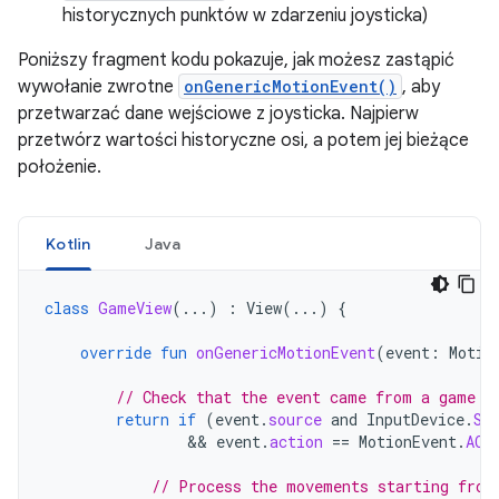
historycznych punktów w zdarzeniu joysticka)
Poniższy fragment kodu pokazuje, jak możesz zastąpić
wywołanie zwrotne
onGenericMotionEvent()
, aby
przetwarzać dane wejściowe z joysticka. Najpierw
przetwórz wartości historyczne osi, a potem jej bieżące
położenie.
Kotlin
Java
class
GameView
(...)
:
View
(...)
{
override
fun
onGenericMotionEvent
(
event
:
Motio
// Check that the event came from a game c
return
if
(
event
.
source
and
InputDevice
.
SO
                && 
event
.
action
==
MotionEvent
.
ACT
// Process the movements starting from