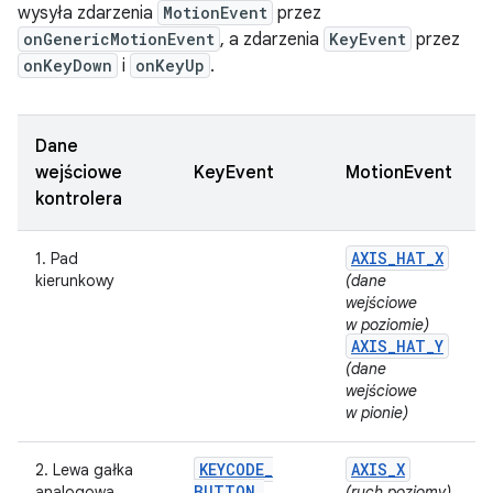
wysyła zdarzenia
MotionEvent
przez
onGenericMotionEvent
, a zdarzenia
KeyEvent
przez
onKeyDown
i
onKeyUp
.
Dane
wejściowe
KeyEvent
MotionEvent
kontrolera
AXIS
_
HAT
_
X
1. Pad
kierunkowy
(dane
wejściowe
w poziomie)
AXIS
_
HAT
_
Y
(dane
wejściowe
w pionie)
KEYCODE
_
AXIS
_
X
2. Lewa gałka
BUTTON
_
analogowa
(ruch poziomy)