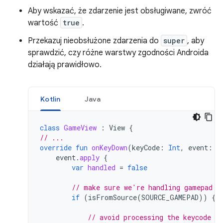
Aby wskazać, że zdarzenie jest obsługiwane, zwróć
wartość
true
.
Przekazuj nieobsłużone zdarzenia do
super
, aby
sprawdzić, czy różne warstwy zgodności Androida
działają prawidłowo.
Kotlin
Java
class
GameView
:
View
{
// ...
override
fun
onKeyDown
(
keyCode
:
Int
,
event
:
K
event
.
apply
{
var
handled
=
false
// make sure we're handling gamepad e
if
(
isFromSource
(
SOURCE_GAMEPAD
))
{
// avoid processing the keycode re