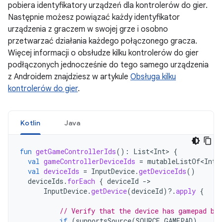
pobiera identyfikatory urządzeń dla kontrolerów do gier.
Następnie możesz powiązać każdy identyfikator
urządzenia z graczem w swojej grze i osobno
przetwarzać działania każdego połączonego gracza.
Więcej informacji o obsłudze kilku kontrolerów do gier
podłączonych jednocześnie do tego samego urządzenia
z Androidem znajdziesz w artykule
Obsługa kilku
kontrolerów do gier
.
Kotlin
Java
fun
getGameControllerIds
():
List<Int>
{
val
gameControllerDeviceIds
=
mutableListOf<Int>
val
deviceIds
=
InputDevice
.
getDeviceIds
()
deviceIds
.
forEach
{
deviceId
-
InputDevice
.
getDevice
(
deviceId
)
?.
apply
{
// Verify that the device has gamepad bu
if
(
supportsSource
(
SOURCE_GAMEPAD
)