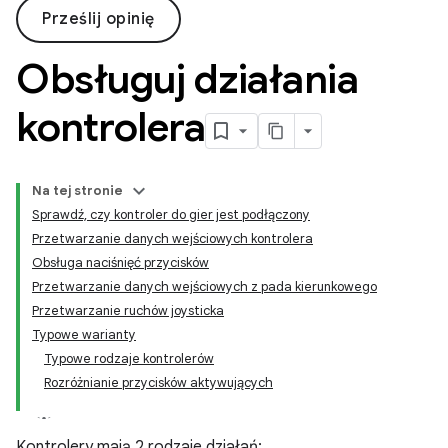
Prześlij opinię
Obsługuj działania
kontrolera
Na tej stronie
Sprawdź, czy kontroler do gier jest podłączony
Przetwarzanie danych wejściowych kontrolera
Obsługa naciśnięć przycisków
Przetwarzanie danych wejściowych z pada kierunkowego
Przetwarzanie ruchów joysticka
Typowe warianty
Typowe rodzaje kontrolerów
Rozróżnianie przycisków aktywujących
Kontrolery mają 2 rodzaje działań: