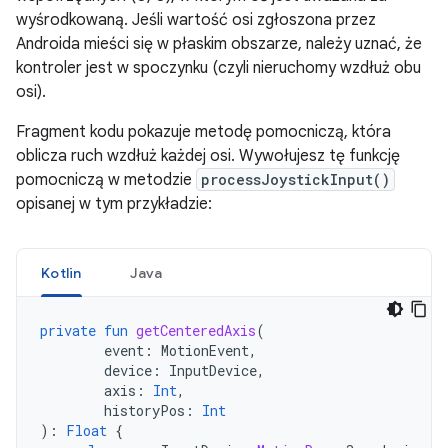
wyśrodkowaną. Jeśli wartość osi zgłoszona przez
Androida mieści się w płaskim obszarze, należy uznać, że
kontroler jest w spoczynku (czyli nieruchomy wzdłuż obu
osi).
Fragment kodu pokazuje metodę pomocniczą, która
oblicza ruch wzdłuż każdej osi. Wywołujesz tę funkcję
pomocniczą w metodzie
processJoystickInput()
opisanej w tym przykładzie:
Kotlin
Java
private
fun
getCenteredAxis
(
event
:
MotionEvent
,
device
:
InputDevice
,
axis
:
Int
,
historyPos
:
Int
):
Float
{