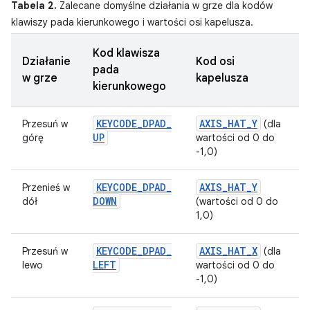
Tabela 2.
Zalecane domyślne działania w grze dla kodów
klawiszy pada kierunkowego i wartości osi kapelusza.
Kod klawisza
Działanie
Kod osi
pada
w grze
kapelusza
kierunkowego
KEYCODE
_
DPAD
_
AXIS
_
HAT
_
Y
Przesuń w
(dla
UP
górę
wartości od 0 do
-1,0)
KEYCODE
_
DPAD
_
AXIS
_
HAT
_
Y
Przenieś w
DOWN
dół
(wartości od 0 do
1,0)
KEYCODE
_
DPAD
_
AXIS
_
HAT
_
X
Przesuń w
(dla
LEFT
lewo
wartości od 0 do
-1,0)