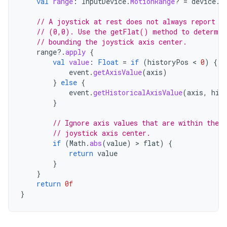
val
range
:
InputDevice
.
MotionRange
?
=
device
.
g
// A joystick at rest does not always report a
// (0,0). Use the getFlat() method to determin
// bounding the joystick axis center.
range
?.
apply
{
val
value
:
Float
=
if
(
historyPos
 < 
0
)
{
event
.
getAxisValue
(
axis
)
}
else
{
event
.
getHistoricalAxisValue
(
axis
,
his
}
// Ignore axis values that are within the 
// joystick axis center.
if
(
Math
.
abs
(
value
)
 > 
flat
)
{
return
value
}
}
return
0f
}