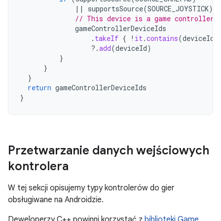
||
supportsSource
(
SOURCE_JOYSTICK
))
// This device is a game controller.
gameControllerDeviceIds
.
takeIf
{
!
it
.
contains
(
deviceId
)
?.
add
(
deviceId
)
}
}
}
return
gameControllerDeviceIds
}
Przetwarzanie danych wejściowych
kontrolera
W tej sekcji opisujemy typy kontrolerów do gier
obsługiwane na Androidzie.
Deweloperzy C++ powinni korzystać z
biblioteki Game