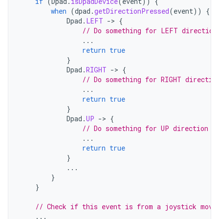
if
(
Dpad
.
isDpadDevice
(
event
))
{
when
(
dpad
.
getDirectionPressed
(
event
))
{
Dpad
.
LEFT
-
>
{
// Do something for LEFT direction
...
return
true
}
Dpad
.
RIGHT
-
>
{
// Do something for RIGHT directio
...
return
true
}
Dpad
.
UP
-
>
{
// Do something for UP direction p
...
return
true
}
...
}
}
// Check if this event is from a joystick move
...