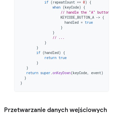
if
(
repeatCount
==
0
)
{
when
(
keyCode
)
{
// handle the "A" button
KEYCODE_BUTTON_A
-
>
{
handled
=
true
}
}
// ...
}
}
if
(
handled
)
{
return
true
}
}
return
super
.
onKeyDown
(
keyCode
,
event
)
}
}
Przetwarzanie danych wejściowych