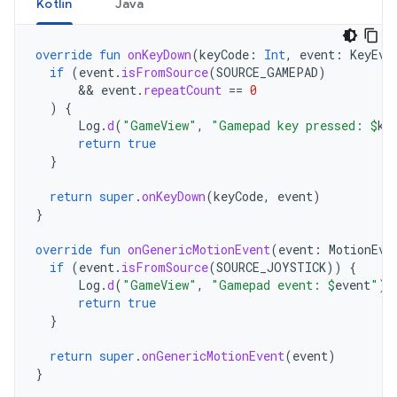
Kotlin
Java
override
fun
onKeyDown
(
keyCode
:
Int
,
event
:
KeyEve
if
(
event
.
isFromSource
(
SOURCE_GAMEPAD
)
      && 
event
.
repeatCount
==
0
)
{
Log
.
d
(
"GameView"
,
"Gamepad key pressed: 
$
ke
return
true
}
return
super
.
onKeyDown
(
keyCode
,
event
)
}
override
fun
onGenericMotionEvent
(
event
:
MotionEve
if
(
event
.
isFromSource
(
SOURCE_JOYSTICK
))
{
Log
.
d
(
"GameView"
,
"Gamepad event: 
$
event
"
)
return
true
}
return
super
.
onGenericMotionEvent
(
event
)
}