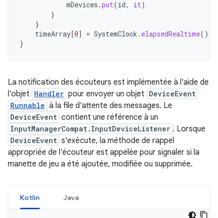
mDevices
.
put
(
id
,
it
)
}
}
timeArray
[
0
]
=
SystemClock
.
elapsedRealtime
()
}
La notification des écouteurs est implémentée à l'aide de
l'objet
Handler
pour envoyer un objet
DeviceEvent
Runnable
à la file d'attente des messages. Le
DeviceEvent
contient une référence à un
InputManagerCompat.InputDeviceListener
. Lorsque
DeviceEvent
s'exécute, la méthode de rappel
appropriée de l'écouteur est appelée pour signaler si la
manette de jeu a été ajoutée, modifiée ou supprimée.
Kotlin
Java