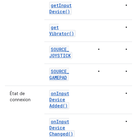
•
get
Input
Device(
)
•
get
Vibrator(
)
•
•
SOURCE
_
JOYSTICK
•
•
SOURCE
_
GAMEPAD
•
on
Input
État de
Device
connexion
Added(
)
•
on
Input
Device
Changed(
)