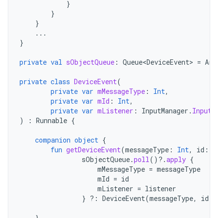
}
}
}
...
}
private
val
sObjectQueue
:
Queue<DeviceEvent>
=
Arr
private
class
DeviceEvent
(
private
var
mMessageType
:
Int
,
private
var
mId
:
Int
,
private
var
mListener
:
InputManager
.
InputD
)
:
Runnable
{
companion
object
{
fun
getDeviceEvent
(
messageType
:
Int
,
id
:
I
sObjectQueue
.
poll
()
?.
apply
{
mMessageType
=
messageType
mId
=
id
mListener
=
listener
}
?:
DeviceEvent
(
messageType
,
id
,
}