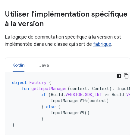
Utiliser l'implémentation spécifique
à la version
La logique de commutation spécifique à la version est
implémentée dans une classe qui sert de
fabrique
.
Kotlin
Java
object
Factory
{
fun
getInputManager
(
context
:
Context
):
InputMa
if
(
Build
.
VERSION
.
SDK_INT
>
=
Build
.
VER
InputManagerV16
(
context
)
}
else
{
InputManagerV9
()
}
}