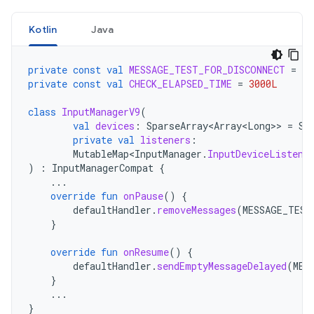
Kotlin
Java
private
const
val
MESSAGE_TEST_FOR_DISCONNECT
=
10
private
const
val
CHECK_ELAPSED_TIME
=
3000L
class
InputManagerV9
(
val
devices
:
SparseArray<Array<Long>
>
=
Sp
private
val
listeners
:
MutableMap<InputManager
.
InputDeviceListene
)
:
InputManagerCompat
{
...
override
fun
onPause
()
{
defaultHandler
.
removeMessages
(
MESSAGE_TEST
}
override
fun
onResume
()
{
defaultHandler
.
sendEmptyMessageDelayed
(
MES
}
...
}