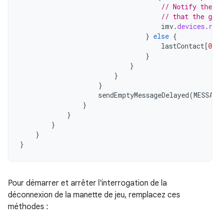
// Notify the r
// that the ga
imv
.
devices
.
re
}
else
{
lastContact
[
0
]
}
}
}
}
sendEmptyMessageDelayed
(
MESSAG
}
}
}
}
}
Pour démarrer et arrêter l'interrogation de la
déconnexion de la manette de jeu, remplacez ces
méthodes :