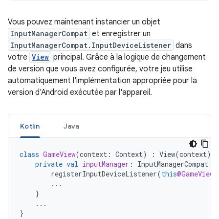
Vous pouvez maintenant instancier un objet
InputManagerCompat
et enregistrer un
InputManagerCompat.InputDeviceListener
dans
votre
View
principal. Grâce à la logique de changement
de version que vous avez configurée, votre jeu utilise
automatiquement l'implémentation appropriée pour la
version d'Android exécutée par l'appareil.
Kotlin
Java
class
GameView
(
context
:
Context
)
:
View
(
context
),
private
val
inputManager
:
InputManagerCompat
=
registerInputDeviceListener
(
this
@GameView
,
...
}
...
}