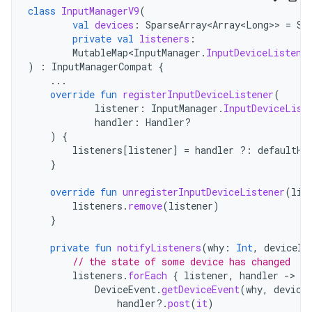
class
InputManagerV9
(
val
devices
:
SparseArray<Array<Long>
>
=
Sp
private
val
listeners
:
MutableMap<InputManager
.
InputDeviceListene
)
:
InputManagerCompat
{
...
override
fun
registerInputDeviceListener
(
listener
:
InputManager
.
InputDeviceList
handler
:
Handler?
)
{
listeners
[
listener
]
=
handler
?:
defaultHa
}
override
fun
unregisterInputDeviceListener
(
lis
listeners
.
remove
(
listener
)
}
private
fun
notifyListeners
(
why
:
Int
,
deviceId
// the state of some device has changed
listeners
.
forEach
{
listener
,
handler
-
DeviceEvent
.
getDeviceEvent
(
why
,
device
handler
?.
post
(
it
)