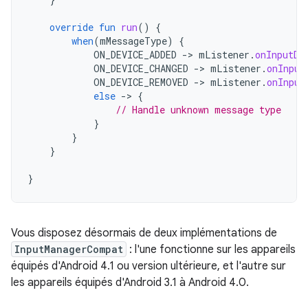
override
fun
run
()
{
when
(
mMessageType
)
{
ON_DEVICE_ADDED
-
>
mListener
.
onInputDe
ON_DEVICE_CHANGED
-
>
mListener
.
onInput
ON_DEVICE_REMOVED
-
>
mListener
.
onInput
else
-
>
{
// Handle unknown message type
}
}
}
}
Vous disposez désormais de deux implémentations de
InputManagerCompat
: l'une fonctionne sur les appareils
équipés d'Android 4.1 ou version ultérieure, et l'autre sur
les appareils équipés d'Android 3.1 à Android 4.0.