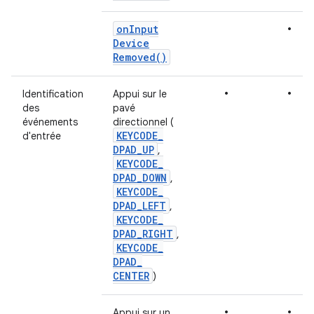
•
on
Input
Device
Removed(
)
•
•
Identification
Appui sur le
des
pavé
événements
directionnel (
KEYCODE
_
d'entrée
DPAD
_
UP
,
KEYCODE
_
DPAD
_
DOWN
,
KEYCODE
_
DPAD
_
LEFT
,
KEYCODE
_
DPAD
_
RIGHT
,
KEYCODE
_
DPAD
_
CENTER
)
•
•
Appui sur un