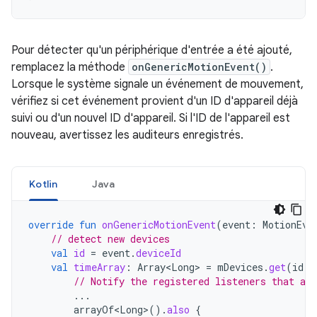
Pour détecter qu'un périphérique d'entrée a été ajouté,
remplacez la méthode
onGenericMotionEvent()
.
Lorsque le système signale un événement de mouvement,
vérifiez si cet événement provient d'un ID d'appareil déjà
suivi ou d'un nouvel ID d'appareil. Si l'ID de l'appareil est
nouveau, avertissez les auditeurs enregistrés.
Kotlin
Java
override
fun
onGenericMotionEvent
(
event
:
MotionEve
// detect new devices
val
id
=
event
.
deviceId
val
timeArray
:
Array<Long>
=
mDevices
.
get
(
id
)
// Notify the registered listeners that a 
...
arrayOf<Long>
().
also
{