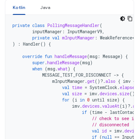
Kotlin
Java
private
class
PollingMessageHandler
(
inputManager
:
InputManagerV9
,
private
val
mInputManager
:
WeakReference<I
)
:
Handler
()
{
override
fun
handleMessage
(
msg
:
Message
)
{
super
.
handleMessage
(
msg
)
when
(
msg
.
what
)
{
MESSAGE_TEST_FOR_DISCONNECT
-
>
{
mInputManager
.
get
()
?.
also
{
imv
-
val
time
=
SystemClock
.
elapsed
val
size
=
imv
.
devices
.
size
()
for
(
i
in
0
until
size
)
{
imv
.
devices
.
valueAt
(
i
)
?.
al
if
(
time
-
lastContact
// check to see if 
// disconnected
val
id
=
imv
.
devic
if
(
null
==
InputD