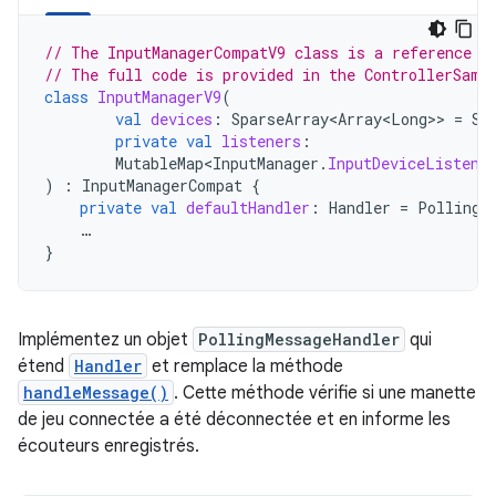
// The InputManagerCompatV9 class is a reference i
// The full code is provided in the ControllerSamp
class
InputManagerV9
(
val
devices
:
SparseArray<Array<Long>
>
=
Sp
private
val
listeners
:
MutableMap<InputManager
.
InputDeviceListene
)
:
InputManagerCompat
{
private
val
defaultHandler
:
Handler
=
PollingM
…
}
Implémentez un objet
PollingMessageHandler
qui
étend
Handler
et remplace la méthode
handleMessage()
. Cette méthode vérifie si une manette
de jeu connectée a été déconnectée et en informe les
écouteurs enregistrés.