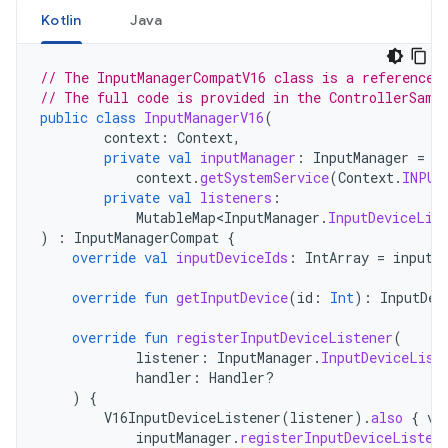
Kotlin
Java
// The InputManagerCompatV16 class is a reference 
// The full code is provided in the ControllerSamp
public
class
InputManagerV16
(
context
:
Context
,
private
val
inputManager
:
InputManager
=
context
.
getSystemService
(
Context
.
INPUT
private
val
listeners
:
MutableMap<InputManager
.
InputDeviceLis
)
:
InputManagerCompat
{
override
val
inputDeviceIds
:
IntArray
=
inputM
override
fun
getInputDevice
(
id
:
Int
):
InputDev
override
fun
registerInputDeviceListener
(
listener
:
InputManager
.
InputDeviceList
handler
:
Handler?
)
{
V16InputDeviceListener
(
listener
).
also
{
v1
inputManager
.
registerInputDeviceListen