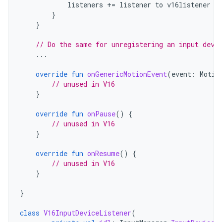
listeners
+=
listener
to
v16listener
}
}
// Do the same for unregistering an input devi
...
override
fun
onGenericMotionEvent
(
event
:
Motio
// unused in V16
}
override
fun
onPause
()
{
// unused in V16
}
override
fun
onResume
()
{
// unused in V16
}
}
class
V16InputDeviceListener
(