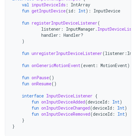
val
inputDeviceIds
:
IntArray
fun
getInputDevice
(
id
:
Int
):
InputDevice
fun
registerInputDeviceListener
(
listener
:
InputManager
.
InputDeviceList
handler
:
Handler?
)
fun
unregisterInputDeviceListener
(
listener
:
Inp
fun
onGenericMotionEvent
(
event
:
MotionEvent
)
fun
onPause
()
fun
onResume
()
interface
InputDeviceListener
{
fun
onInputDeviceAdded
(
deviceId
:
Int
)
fun
onInputDeviceChanged
(
deviceId
:
Int
)
fun
onInputDeviceRemoved
(
deviceId
:
Int
)
}
}