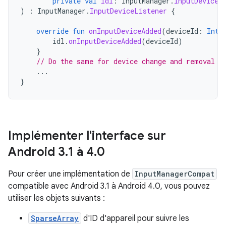
private
val
idl
:
InputManager
.
InputDeviceL
)
:
InputManager
.
InputDeviceListener
{
override
fun
onInputDeviceAdded
(
deviceId
:
Int
)
idl
.
onInputDeviceAdded
(
deviceId
)
}
// Do the same for device change and removal
...
}
Implémenter l'interface sur
Android 3
.
1 à 4
.
0
Pour créer une implémentation de
InputManagerCompat
compatible avec Android 3.1 à Android 4.0, vous pouvez
utiliser les objets suivants :
SparseArray
d'ID d'appareil pour suivre les