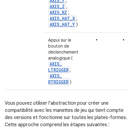
AXIS
_
Y
,
AXIS
_
Z
,
AXIS
_
RZ
,
AXIS
_
HAT
_
X
,
AXIS
_
HAT
_
Y
)
•
•
Appui sur le
bouton de
déclenchement
analogique (
AXIS
_
LTRIGGER
,
AXIS
_
RTRIGGER
)
Vous pouvez utiliser l'abstraction pour créer une
compatibilité avec les manettes de jeu qui tient compte
des versions et fonctionne sur toutes les plates-formes.
Cette approche comprend les étapes suivantes :