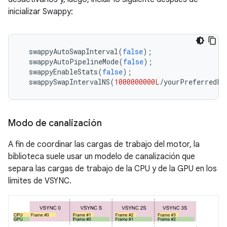
inicializar Swappy:
  swappyAutoSwapInterval
(
false
);
  swappyAutoPipelineMode
(
false
);
  swappyEnableStats
(
false
);
  swappySwapIntervalNS
(
1000000000L
/
yourPreferredFr
Modo de canalización
A fin de coordinar las cargas de trabajo del motor, la
biblioteca suele usar un modelo de canalización que
separa las cargas de trabajo de la CPU y de la GPU en los
límites de VSYNC.