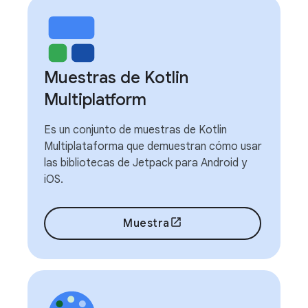
Muestras de Kotlin
Multiplatform
Es un conjunto de muestras de Kotlin
Multiplataforma que demuestran cómo usar
las bibliotecas de Jetpack para Android y
iOS.
Muestra