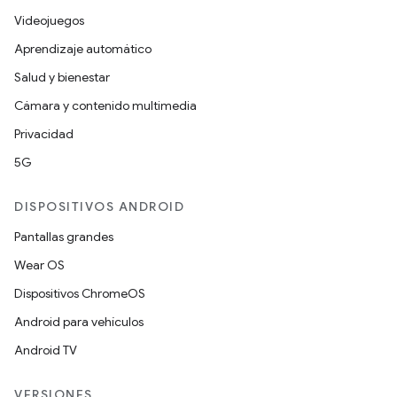
Videojuegos
Aprendizaje automático
Salud y bienestar
Cámara y contenido multimedia
Privacidad
5G
DISPOSITIVOS ANDROID
Pantallas grandes
Wear OS
Dispositivos ChromeOS
Android para vehículos
Android TV
VERSIONES