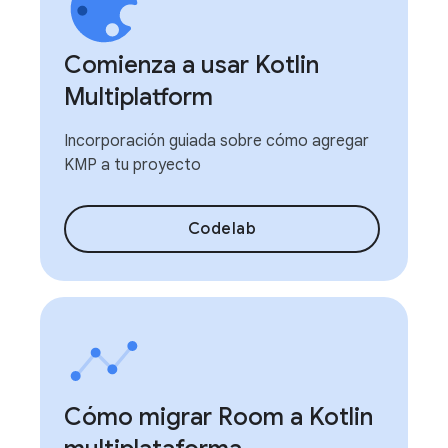
Comienza a usar Kotlin
Multiplatform
Incorporación guiada sobre cómo agregar
KMP a tu proyecto
Codelab
Cómo migrar Room a Kotlin