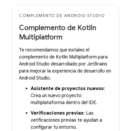
COMPLEMENTO DE ANDROID STUDIO
Complemento de Kotlin
Multiplatform
Te recomendamos que instales el
complemento de Kotlin Multiplatform para
Android Studio desarrollado por JetBrains
para mejorar la experiencia de desarrollo en
Android Studio.
Asistente de proyectos nuevos
:
Crea un nuevo proyecto
multiplataforma dentro del IDE.
Verificaciones previas
: Las
verificaciones previas te ayudan a
configurar tu entorno.