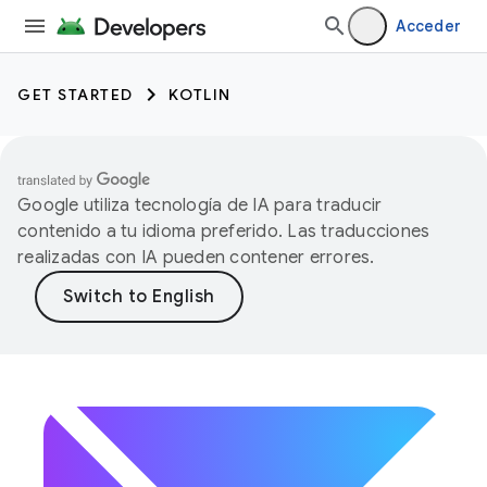
Acceder
GET STARTED
KOTLIN
Google utiliza tecnología de IA para traducir
contenido a tu idioma preferido. Las traducciones
realizadas con IA pueden contener errores.