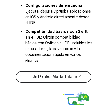
Configuraciones de ejecución
:
Ejecuta, depura y prueba aplicaciones
en iOS y Android directamente desde
el IDE.
Compatibilidad básica con Swift
en el IDE
: Obtén compatibilidad
básica con Swift en el IDE, incluidos los
depuradores, la navegación y la
documentación rápida en varios
idiomas.
Ir a JetBrains Marketplace