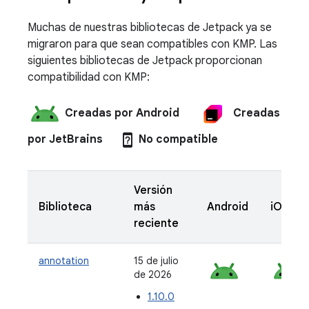
Muchas de nuestras bibliotecas de Jetpack ya se
migraron para que sean compatibles con KMP. Las
siguientes bibliotecas de Jetpack proporcionan
compatibilidad con KMP:
Creadas por Android
Creadas
device_unknown
por JetBrains
No compatible
Versión
Biblioteca
más
Android
iOS
reciente
annotation
15 de julio
de 2026
1.10.0