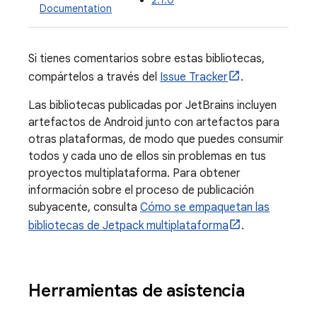
Documentation
Si tienes comentarios sobre estas bibliotecas,
compártelos a través del
Issue Tracker
.
Las bibliotecas publicadas por JetBrains incluyen
artefactos de Android junto con artefactos para
otras plataformas, de modo que puedes consumir
todos y cada uno de ellos sin problemas en tus
proyectos multiplataforma. Para obtener
información sobre el proceso de publicación
subyacente, consulta
Cómo se empaquetan las
bibliotecas de Jetpack multiplataforma
.
Herramientas de asistencia