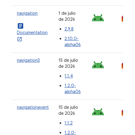
navigation
1 de julio
de 2026
article
2.9.8
Documentation
2.10.0-
alpha06
navigation3
15 de julio
de 2026
1.1.4
1.2.0-
alpha06
navigationevent
15 de julio
de 2026
1.1.2
1.2.0-