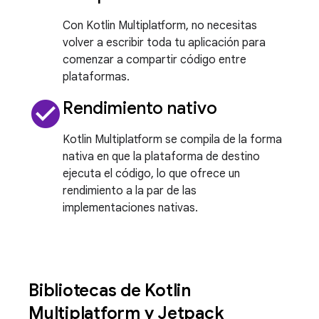
Con Kotlin Multiplatform, no necesitas
volver a escribir toda tu aplicación para
comenzar a compartir código entre
plataformas.
check_circle
Rendimiento nativo
Kotlin Multiplatform se compila de la forma
nativa en que la plataforma de destino
ejecuta el código, lo que ofrece un
rendimiento a la par de las
implementaciones nativas.
Bibliotecas de Kotlin
Multiplatform y Jetpack