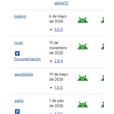
alpha02
paging
6 de mayo
de 2026
3.5.0
room
19 de
noviembre
article
de 2025
Documentación
2.8.4
savedstate
19 de mayo
de 2026
1.5.0
sqlite
1 de julio
de 2026
article
2.7.0