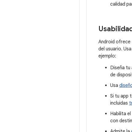
calidad p
Usabilida
Android ofrece 
del usuario. Us
ejemplo:
Diseña tu
de disposi
Usa
diseñ
Si tu app 
incluidas
t
Habilita 
con desti
Admite la