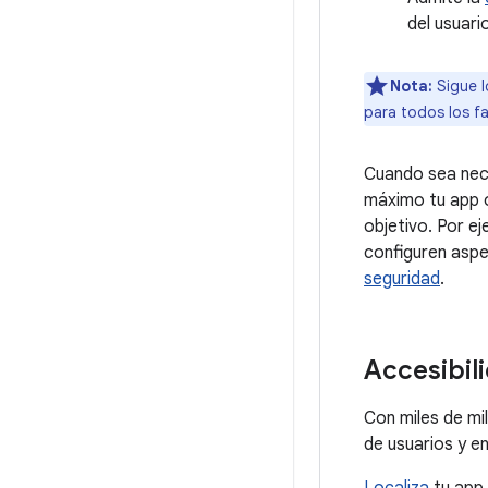
del usuari
Nota:
Sigue 
para todos los f
Cuando sea nece
máximo tu app o
objetivo. Por e
configuren aspe
seguridad
.
Accesibil
Con miles de mi
de usuarios y e