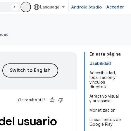
/
Android Studio
Acceder
ridad
En esta página
Usabilidad
Accesibilidad,
localización y
vínculos
directos
Atractivo visual
¿Te resultó útil?
y artesanía
Monetización
del usuario
Lineamientos de
Google Play