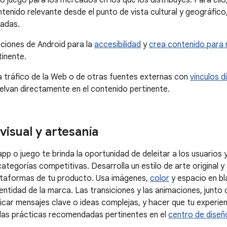
o juego para los mercados en los que los distribuyes. Para ell
ntenido relevante desde el punto de vista cultural y geográfico
adas.
ucciones de Android para la
accesibilidad
y
crea contenido para m
inente.
a tráfico de la Web o de otras fuentes externas con
vínculos d
uelvan directamente en el contenido pertinente.
visual y artesanía
app o juego te brinda la oportunidad de deleitar a los usuarios y
 categorías competitivas. Desarrolla un estilo de arte original
ataformas de tu producto. Usa imágenes,
color
y espacio en bl
dentidad de la marca. Las transiciones y las animaciones, junt
car mensajes clave o ideas complejas, y hacer que tu experien
 las prácticas recomendadas pertinentes en el
centro de diseño