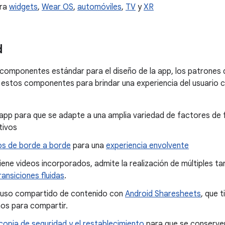
ara
widgets
,
Wear OS
,
automóviles
,
TV
y
XR
d
componentes estándar para el diseño de la app, los patrones d
a estos componentes para brindar una experiencia del usuario c
 app para que se adapte a una amplia variedad de factores de
tivos
os de borde a borde
para una
experiencia envolvente
tiene videos incorporados, admite la realización de múltiples t
ransiciones fluidas
.
el uso compartido de contenido con
Android Sharesheets
, que 
nos para compartir.
copia de seguridad y el restablecimiento
para que se conserven