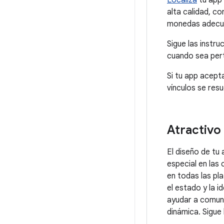
Localiza
tu app 
alta calidad, co
monedas adecu
Sigue las instr
cuando sea pert
Si tu app acept
vínculos se res
Atractivo 
El diseño de tu 
especial en las
en todas las pl
el estado y la i
ayudar a comuni
dinámica. Sigue