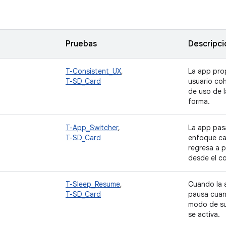
Pruebas
Descripci
T-Consistent_UX
,
La app pro
T-SD_Card
usuario co
de uso de 
forma.
T-App_Switcher
,
La app pas
T-SD_Card
enfoque ca
regresa a p
desde el 
T-Sleep_Resume
,
Cuando la a
T-SD_Card
pausa cuand
modo de su
se activa.