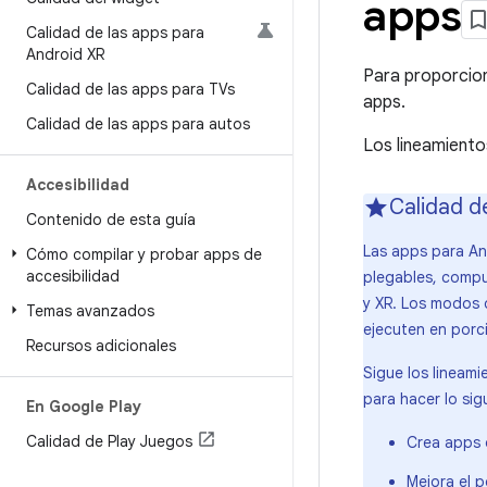
apps
Calidad de las apps para
Android XR
Para proporcion
Calidad de las apps para TVs
apps.
Calidad de las apps para autos
Los lineamiento
Accesibilidad
Calidad d
Contenido de esta guía
Las apps para An
Cómo compilar y probar apps de
accesibilidad
plegables, compu
y XR. Los modos d
Temas avanzados
ejecuten en porc
Recursos adicionales
Sigue los lineam
para hacer lo sig
En Google Play
Calidad de Play Juegos
Crea apps 
Mejora el 