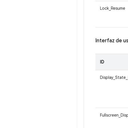
Lock_Resume
Interfaz de u
ID
Display_State_
Fullscreen_Dis