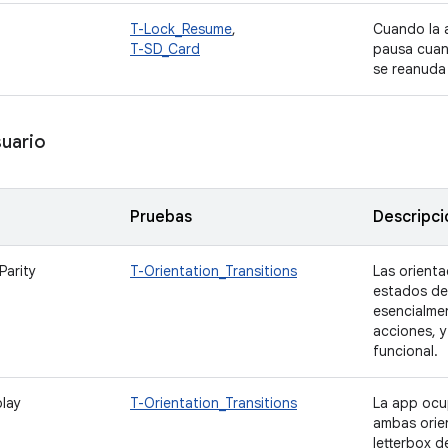
T-Lock_Resume
,
Cuando la a
T-SD_Card
pausa cuan
se reanuda
suario
Pruebas
Descripci
Parity
T-Orientation_Transitions
Las orienta
estados de
esencialme
acciones, y
funcional.
play
T-Orientation_Transitions
La app ocu
ambas orie
letterbox 