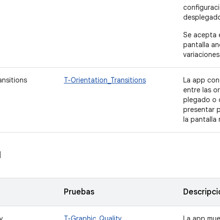
configuraci
desplegado 
Se acepta 
pantalla a
variaciones
ansitions
T-Orientation_Transitions
La app cont
entre las o
plegado o 
presentar 
la pantalla
l
Pruebas
Descripci
y
T-Graphic_Quality
La app mue