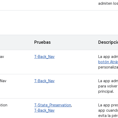
admiten lo
Pruebas
Descripci
av
T-Back_Nav
La app adm
botón Atrá
personaliza
_Nav
T-Back_Nav
La app adm
para volver
principal.
tion
T-State_Preservation
,
La app pres
T-Back_Nav
app cuando
evita la pé