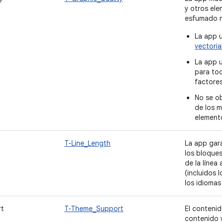
y otros ele
esfumado n
La app 
vectoria
La app u
para tod
factore
No se o
de los m
elemento
T-Line_Length
La app gara
los bloques
de la línea
(incluidos 
los idiomas
t
T-Theme_Support
El contenid
contenido 