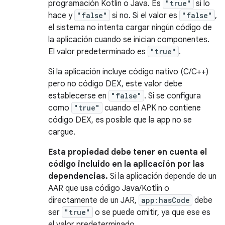
programación Kotlin o Java. Es
"true"
si lo
hace y
"false"
si no. Si el valor es
"false"
,
el sistema no intenta cargar ningún código de
la aplicación cuando se inician componentes.
El valor predeterminado es
"true"
.
Si la aplicación incluye código nativo (C/C++)
pero no código DEX, este valor debe
establecerse en
"false"
. Si se configura
como
"true"
cuando el APK no contiene
código DEX, es posible que la app no se
cargue.
Esta propiedad debe tener en cuenta el
código incluido en la aplicación por las
dependencias.
Si la aplicación depende de un
AAR que usa código Java/Kotlin o
directamente de un JAR,
app:hasCode
debe
ser
"true"
o se puede omitir, ya que ese es
el valor predeterminado.