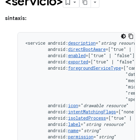
<servicio>
sintaxis:
<service
android:
description
="
string
resource
android:
directBootAware
=["true"
|
android:
enabled
=["true"
|
android:
exported
=["true"
|
android:
foregroundServiceType
=["came
"data
"medi
"micr
"remo
"spec
android:
icon
="
drawable
resource
android:
intentMatchingFlags
=["none"
android:
isolatedProcess
=["true"
|
android:
label
="
string
resource
android:
name
="
string
android:
permission
="
string