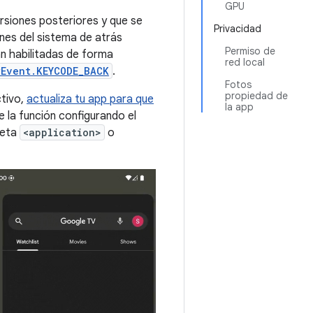
GPU
ersiones posteriores y que se
Privacidad
ones del sistema de atrás
Permiso de
tán habilitadas de forma
red local
Event.KEYCODE_BACK
.
Fotos
propiedad de
ctivo,
actualiza tu app para que
la app
 la función configurando el
ueta
<application>
o