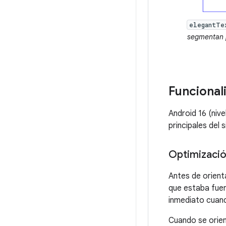
elegantTe
segmentan p
Funcional
Android 16 (niv
principales del 
Optimización
Antes de orient
que estaba fue
inmediato cuand
Cuando se orien