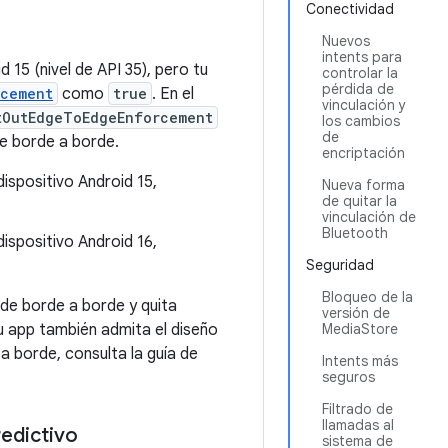
Conectividad
Nuevos
intents para
 15 (nivel de API 35), pero tu
controlar la
pérdida de
rcement
como
true
. En el
vinculación y
tOutEdgeToEdgeEnforcement
los cambios
de
 de borde a borde.
encriptación
dispositivo Android 15,
Nueva forma
de quitar la
vinculación de
Bluetooth
dispositivo Android 16,
Seguridad
Bloqueo de la
 de borde a borde y quita
versión de
u app también admita el diseño
MediaStore
a borde, consulta la guía de
Intents más
seguros
Filtrado de
llamadas al
redictivo
sistema de