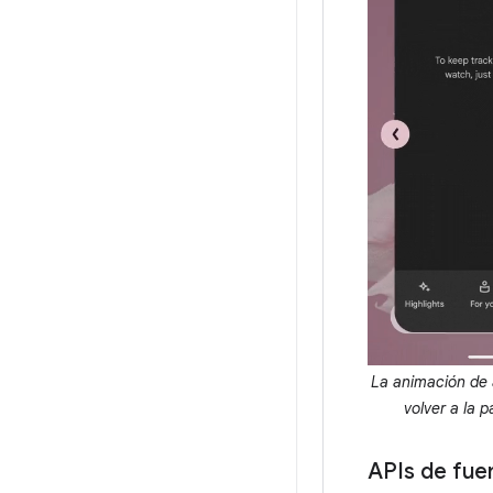
La animación de 
volver a la p
APIs de fuen