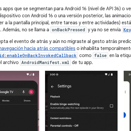
as apps que se segmentan para Android 16 (nivel de API 36) o v
dispositivo con Android 16 o una versión posterior, las animaci
er a la pantalla principal, entre tareas y entre actividades) es
. Además, no se llama a
onBackPressed
y ya no se envía
Key
cepta el evento de atrás y aún no migraste al gesto atrás predi
 navegación hacia atrás compatibles
o inhabilita temporalmente
id:enableOnBackInvokedCallback
como
false
en la etiq
l archivo
AndroidManifest.xml
de tu app.