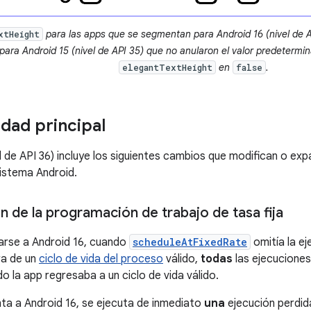
para las apps que se segmentan para Android 16 (nivel de A
xtHeight
ara Android 15 (nivel de API 35) que no anularon el valor predetermin
en
.
elegantTextHeight
false
idad principal
el de API 36) incluye los siguientes cambios que modifican o e
sistema Android.
 de la programación de trabajo de tasa fija
arse a Android 16, cuando
scheduleAtFixedRate
omitía la e
ra de un
ciclo de vida del proceso
válido,
todas
las ejecuciones
o la app regresaba a un ciclo de vida válido.
ta a Android 16, se ejecuta de inmediato
una
ejecución perdi