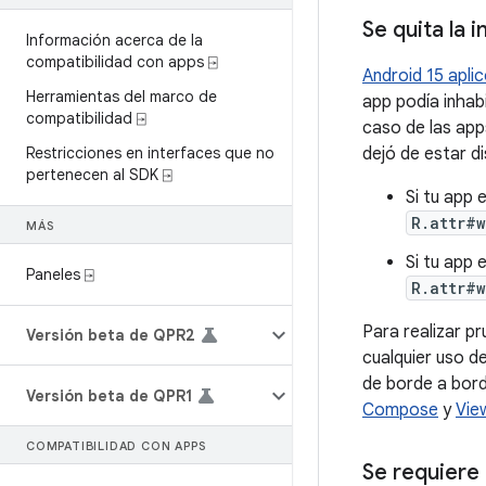
Se quita la 
Información acerca de la
compatibilidad con apps ⍈
Android 15 apli
Herramientas del marco de
app podía inhab
compatibilidad ⍈
caso de las apps
Restricciones en interfaces que no
dejó de estar di
pertenecen al SDK ⍈
Si tu app 
R.attr#
MÁS
Si tu app 
Paneles ⍈
R.attr#
Para realizar p
Versión beta de QPR2
cualquier uso d
de borde a borde
Versión beta de QPR1
Compose
y
Vie
COMPATIBILIDAD CON APPS
Se requiere 