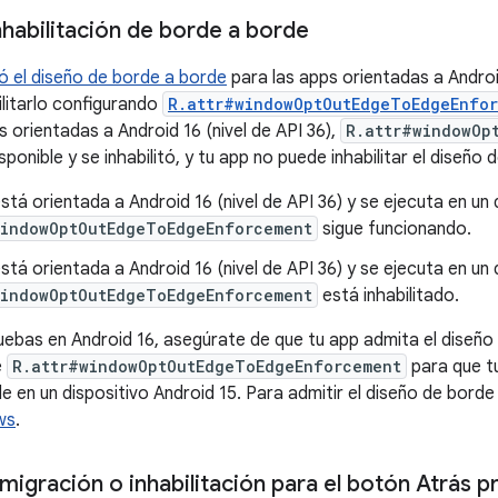
inhabilitación de borde a borde
có el diseño de borde a borde
para las apps orientadas a Android
ilitarlo configurando
R.attr#windowOptOutEdgeToEdgeEnfo
 orientadas a Android 16 (nivel de API 36),
R.attr#windowOp
sponible y se inhabilitó, y tu app no puede inhabilitar el diseño
está orientada a Android 16 (nivel de API 36) y se ejecuta en un 
windowOptOutEdgeToEdgeEnforcement
sigue funcionando.
está orientada a Android 16 (nivel de API 36) y se ejecuta en un 
windowOptOutEdgeToEdgeEnforcement
está inhabilitado.
ruebas en Android 16, asegúrate de que tu app admita el diseño
e
R.attr#windowOptOutEdgeToEdgeEnforcement
para que t
 en un dispositivo Android 15. Para admitir el diseño de borde 
ws
.
migración o inhabilitación para el botón Atrás p