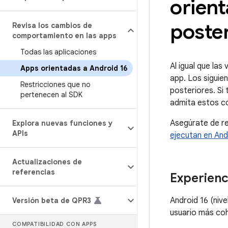
orient
poste
Revisa los cambios de
comportamiento en las apps
Todas las aplicaciones
Al igual que la
Apps orientadas a Android 16
app. Los siguie
Restricciones que no
posteriores. Si
pertenecen al SDK
admita estos c
Asegúrate de re
Explora nuevas funciones y
APIs
ejecutan en And
Actualizaciones de
referencias
Experienci
Android 16 (nive
Versión beta de QPR3
usuario más coh
COMPATIBILIDAD CON APPS