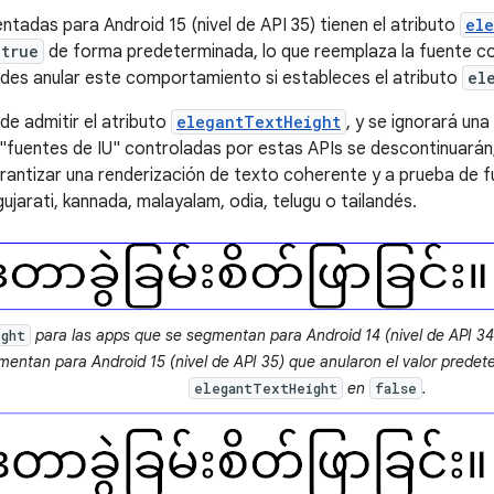
tadas para Android 15 (nivel de API 35) tienen el atributo
el
true
de forma predeterminada, lo que reemplaza la fuente 
edes anular este comportamiento si estableces el atributo
el
de admitir el atributo
elegantTextHeight
, y se ignorará una
 "fuentes de IU" controladas por estas APIs se descontinuarán
rantizar una renderización de texto coherente y a prueba de fu
gujarati, kannada, malayalam, odia, telugu o tailandés.
para las apps que se segmentan para Android 14 (nivel de API 34)
ight
entan para Android 15 (nivel de API 35) que anularon el valor predet
en
.
elegantTextHeight
false