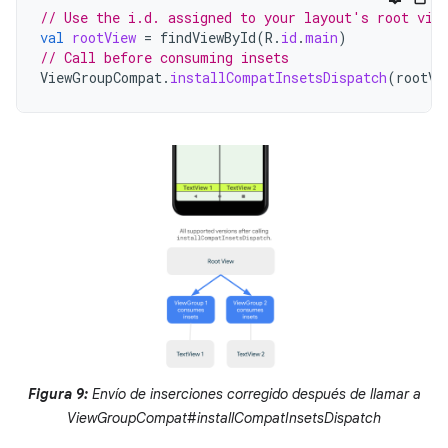
// Use the i.d. assigned to your layout's root vie
val
rootView
=
findViewById
(
R
.
id
.
main
)
// Call before consuming insets
ViewGroupCompat
.
installCompatInsetsDispatch
(
rootVi
Figura 9:
Envío de inserciones corregido después de llamar a
ViewGroupCompat#installCompatInsetsDispatch