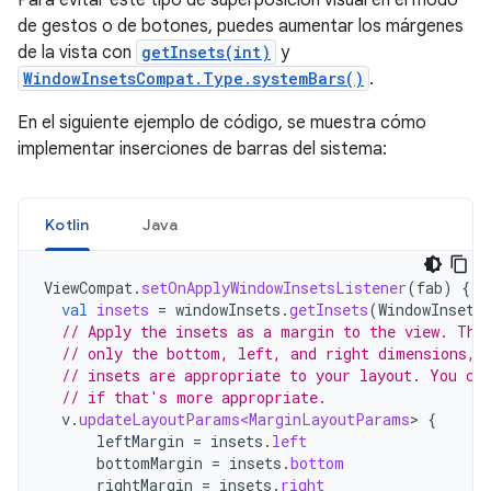
Para evitar este tipo de superposición visual en el modo
de gestos o de botones, puedes aumentar los márgenes
de la vista con
getInsets(int)
y
WindowInsetsCompat.Type.systemBars()
.
En el siguiente ejemplo de código, se muestra cómo
implementar inserciones de barras del sistema:
Kotlin
Java
ViewCompat
.
setOnApplyWindowInsetsListener
(
fab
)
{
v
val
insets
=
windowInsets
.
getInsets
(
WindowInsets
// Apply the insets as a margin to the view. Thi
// only the bottom, left, and right dimensions, 
// insets are appropriate to your layout. You ca
// if that's more appropriate.
v
.
updateLayoutParams<MarginLayoutParams
>
{
leftMargin
=
insets
.
left
bottomMargin
=
insets
.
bottom
rightMargin
=
insets
.
right