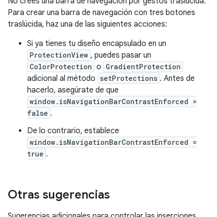
No crees una barra de navegación por gestos traslúcida.
Para crear una barra de navegación con tres botones
traslúcida, haz una de las siguientes acciones:
Si ya tienes tu diseño encapsulado en un
ProtectionView
, puedes pasar un
ColorProtection
o
GradientProtection
adicional al método
setProtections
. Antes de
hacerlo, asegúrate de que
window.isNavigationBarContrastEnforced =
false
.
De lo contrario, establece
window.isNavigationBarContrastEnforced =
true
.
Otras sugerencias
Sugerencias adicionales para controlar las inserciones