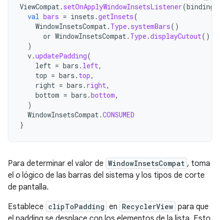
ViewCompat
.
setOnApplyWindowInsetsListener
(
binding
.
val
bars
=
insets
.
getInsets
(
WindowInsetsCompat
.
Type
.
systemBars
()
or
WindowInsetsCompat
.
Type
.
displayCutout
()
)
v
.
updatePadding
(
left
=
bars
.
left
,
top
=
bars
.
top
,
right
=
bars
.
right
,
bottom
=
bars
.
bottom
,
)
WindowInsetsCompat
.
CONSUMED
}
Para determinar el valor de
WindowInsetsCompat
, toma
el
o
lógico de las barras del sistema y los tipos de corte
de pantalla.
Establece
clipToPadding
en
RecyclerView
para que
el padding se desplace con los elementos de la lista. Esto