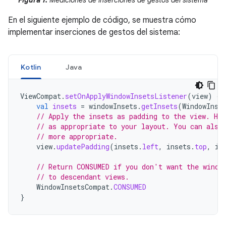
Figura 7.
Mediciones de inserciones de gestos del sistema
En el siguiente ejemplo de código, se muestra cómo
implementar inserciones de gestos del sistema:
Kotlin
Java
ViewCompat
.
setOnApplyWindowInsetsListener
(
view
)
{
val
insets
=
windowInsets
.
getInsets
(
WindowInse
// Apply the insets as padding to the view. He
// as appropriate to your layout. You can also
// more appropriate.
view
.
updatePadding
(
insets
.
left
,
insets
.
top
,
in
// Return CONSUMED if you don't want the windo
// to descendant views.
WindowInsetsCompat
.
CONSUMED
}