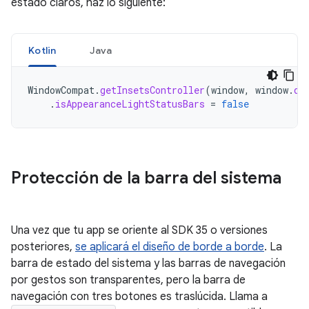
estado claros, haz lo siguiente:
Kotlin
Java
WindowCompat
.
getInsetsController
(
window
,
window
.
de
.
isAppearanceLightStatusBars
=
false
Protección de la barra del sistema
Una vez que tu app se oriente al SDK 35 o versiones
posteriores,
se aplicará el diseño de borde a borde
. La
barra de estado del sistema y las barras de navegación
por gestos son transparentes, pero la barra de
navegación con tres botones es traslúcida. Llama a