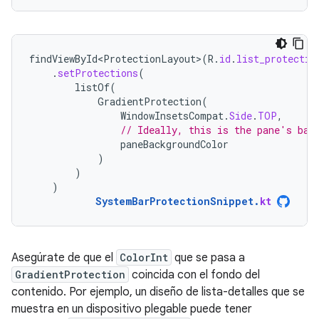
findViewById<ProtectionLayout>
(
R
.
id
.
list_protectio
.
setProtections
(
listOf
(
GradientProtection
(
WindowInsetsCompat
.
Side
.
TOP
,
// Ideally, this is the pane's bac
paneBackgroundColor
)
)
)
SystemBarProtectionSnippet
.
kt
Asegúrate de que el
ColorInt
que se pasa a
GradientProtection
coincida con el fondo del
contenido. Por ejemplo, un diseño de lista-detalles que se
muestra en un dispositivo plegable puede tener