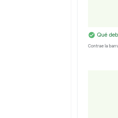
check_circle
Qué deb
Contrae la barra