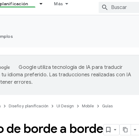
planificación
Más
emplos
Google utiliza tecnología de IA para traducir
 tu idioma preferido. Las traducciones realizadas con IA
ener errores.
s
Diseño y planificación
UI Design
Mobile
Guías
o de borde a borde