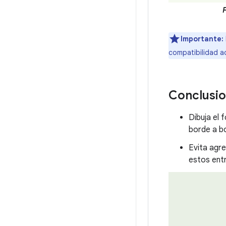
F
Importante:
compatibilidad a
Conclusi
Dibuja el 
borde a b
Evita agre
estos entr