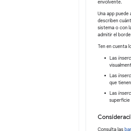
envolvente.
Una app puede a
describen cuánt
sistema o con l
admitir el borde
Ten en cuenta l
Las
inserc
visualment
Las
inser
que tienen
Las
inser
superficie
Consideraci
Consulta las
ba