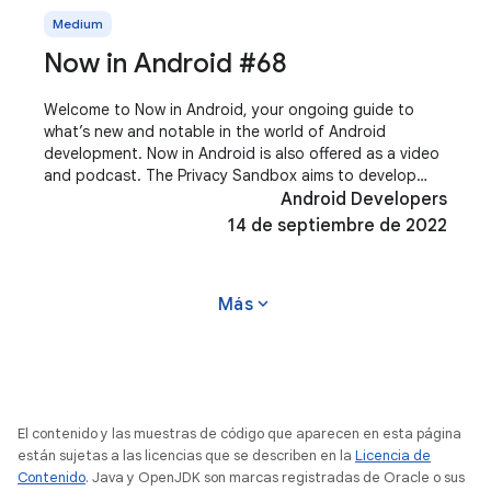
Medium
Now in Android #68
Welcome to Now in Android, your ongoing guide to
what’s new and notable in the world of Android
development. Now in Android is also offered as a video
and podcast. The Privacy Sandbox aims to develop
new technologies that improve user privacy and
Android Developers
14 de septiembre de 2022
expand_more
Más
El contenido y las muestras de código que aparecen en esta página
están sujetas a las licencias que se describen en la
Licencia de
Contenido
. Java y OpenJDK son marcas registradas de Oracle o sus