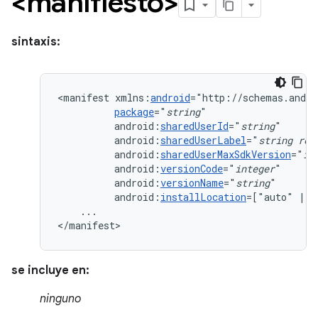
<manifiesto>
sintaxis:
<manifest
xmlns:
android
package
="
string
android:
sharedUserId
="
string
android:
sharedUserLabel
="
string
res
android:
sharedUserMaxSdkVersion
="
in
android:
versionCode
="
integer
android:
versionName
="
string
android:
installLocation
=["auto"
|
"
...

</manifest>
se incluye en:
ninguno