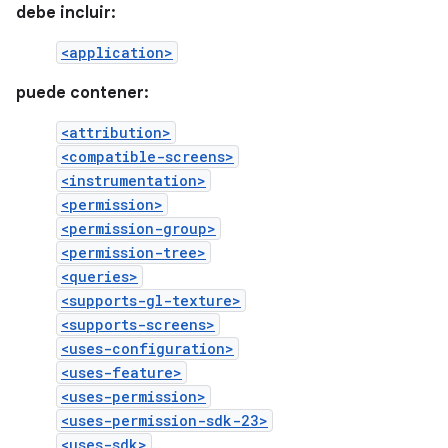
debe incluir:
<application>
puede contener:
<attribution>
<compatible-screens>
<instrumentation>
<permission>
<permission-group>
<permission-tree>
<queries>
<supports-gl-texture>
<supports-screens>
<uses-configuration>
<uses-feature>
<uses-permission>
<uses-permission-sdk-23>
<uses-sdk>