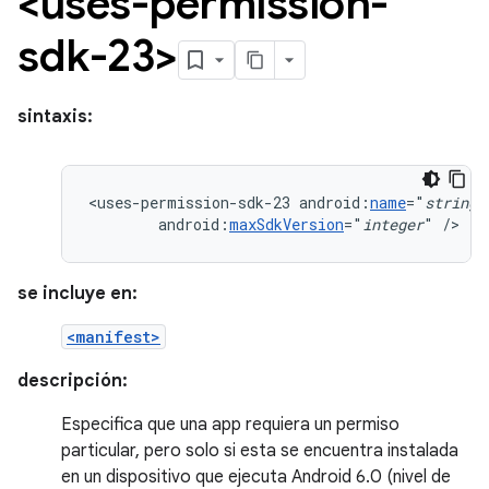
<uses-permission-
sdk-23>
sintaxis:
<uses-permission-sdk-23
android:
name
="
string
android:
maxSdkVersion
="
integer
"
/>
se incluye en:
<manifest>
descripción:
Especifica que una app requiera un permiso
particular, pero solo si esta se encuentra instalada
en un dispositivo que ejecuta Android 6.0 (nivel de