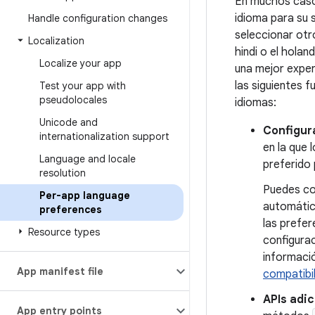
En muchos casos
idioma para su 
Handle configuration changes
seleccionar otr
Localization
hindi o el holan
Localize your app
una mejor exper
las siguientes 
Test your app with
pseudolocales
idiomas:
Unicode and
Configur
internationalization support
en la que 
Language and locale
preferido
resolution
Puedes co
Per-app language
automátic
preferences
las prefer
Resource types
configurac
informació
App manifest file
compatibi
APIs adic
App entry points