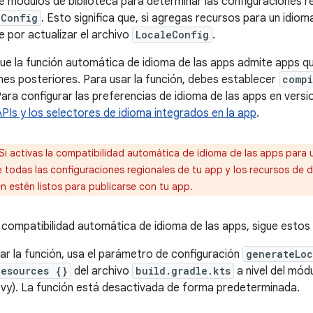
 módulos de biblioteca para determinar las configuraciones reg
eConfig
. Esto significa que, si agregas recursos para un idio
 por actualizar el archivo
LocaleConfig
.
ue la función automática de idioma de las apps admite apps que
ones posteriores. Para usar la función, debes establecer
compi
Para configurar las preferencias de idioma de las apps en versi
APIs y los selectores de idioma integrados en la app
.
Si activas la compatibilidad automática de idioma de las apps para
 todas las configuraciones regionales de tu app y los recursos de
n estén listos para publicarse con tu app.
la compatibilidad automática de idioma de las apps, sigue estos
ar la función, usa el parámetro de configuración
generateLo
Resources {}
del archivo
build.gradle.kts
a nivel del mód
vy). La función está desactivada de forma predeterminada.