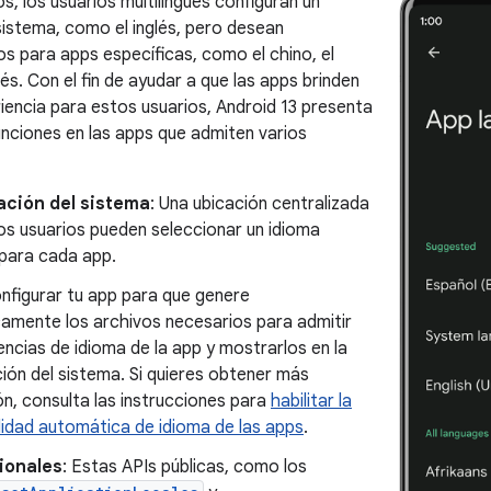
, los usuarios multilingües configuran un
sistema, como el inglés, pero desean
os para apps específicas, como el chino, el
dés. Con el fin de ayudar a que las apps brinden
iencia para estos usuarios, Android 13 presenta
funciones en las apps que admiten varios
ación del sistema
: Una ubicación centralizada
los usuarios pueden seleccionar un idioma
 para cada app.
nfigurar tu app para que genere
amente los archivos necesarios para admitir
encias de idioma de la app y mostrarlos en la
ión del sistema. Si quieres obtener más
n, consulta las instrucciones para
habilitar la
lidad automática de idioma de las apps
.
ionales
: Estas APIs públicas, como los