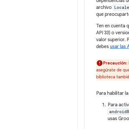
dependencias de
archivo
Local
que preocuparte
Ten en cuenta q
API 33) o versi
valor superior. 
debes
usar las 
Precaución:
asegúrate de que
biblioteca tambié
Para habilitar 
Para activ
android
usas Groo