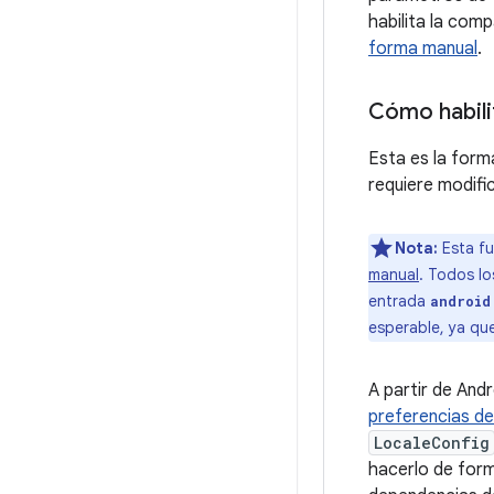
habilita la com
forma manual
.
Cómo habili
Esta es la form
requiere modifi
Nota:
Esta fu
manual
. Todos lo
entrada
android
esperable, ya qu
A partir de And
preferencias de
LocaleConfig
hacerlo de form