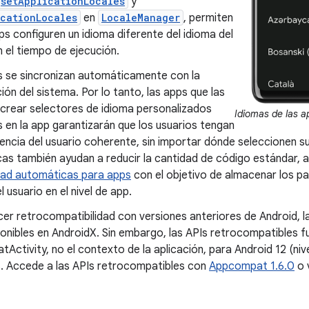
setApplicationLocales
y
cationLocales
en
LocaleManager
, permiten
ps configuren un idioma diferente del idioma del
 el tiempo de ejecución.
s se sincronizan automáticamente con la
ión del sistema. Por lo tanto, las apps que las
 crear selectores de idioma personalizados
Idiomas de las a
 en la app garantizarán que los usuarios tengan
encia del usuario coherente, sin importar dónde seleccionen s
cas también ayudan a reducir la cantidad de código estándar, 
dad automáticas para apps
con el objetivo de almacenar los p
l usuario en el nivel de app.
er retrocompatibilidad con versiones anteriores de Android, l
onibles en AndroidX. Sin embargo, las APIs retrocompatibles 
ctivity, no el contexto de la aplicación, para Android 12 (nive
s. Accede a las APIs retrocompatibles con
Appcompat 1.6.0
o 