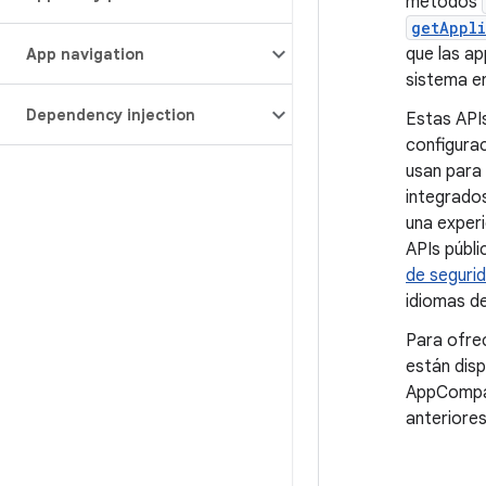
métodos
getAppli
que las ap
App navigation
sistema en
Dependency injection
Estas API
configurac
usan para
integrados
una experi
APIs públi
de seguri
idiomas de
Para ofrec
están disp
AppCompatA
anteriore