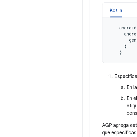
Kotlin
android
andro
gen
}
}
Especifica
En l
En e
etiq
cons
AGP agrega esta
que especificas