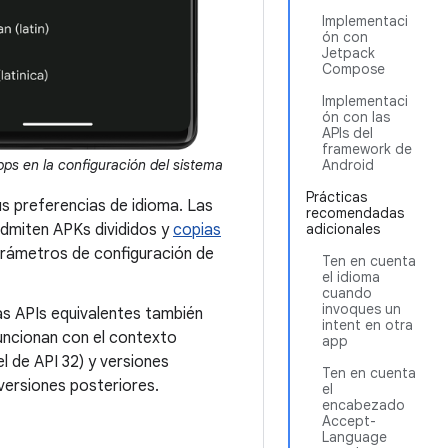
Implementaci
ón con
Jetpack
Compose
Implementaci
ón con las
APIs del
framework de
pps en la configuración del sistema
Android
Prácticas
us preferencias de idioma. Las
recomendadas
admiten APKs divididos y
copias
adicionales
arámetros de configuración de
Ten en cuenta
el idioma
cuando
invoques un
as APIs equivalentes también
intent en otra
funcionan con el contexto
app
l de API 32) y versiones
Ten en cuenta
versiones posteriores.
el
encabezado
Accept-
Language