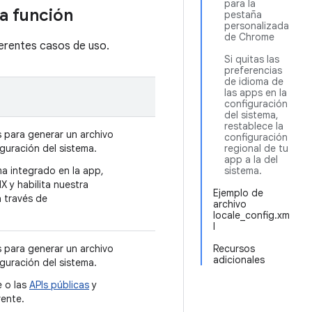
para la
a función
pestaña
personalizada
de Chrome
erentes casos de uso.
Si quitas las
preferencias
de idioma de
las apps en la
configuración
del sistema,
restablece la
s para generar un archivo
configuración
guración del sistema.
regional de tu
app a la del
ma integrado en la app,
sistema.
 y habilita nuestra
Ejemplo de
a través de
archivo
locale_config.xm
l
s para generar un archivo
Recursos
adicionales
guración del sistema.
e o las
APIs públicas
y
rente.