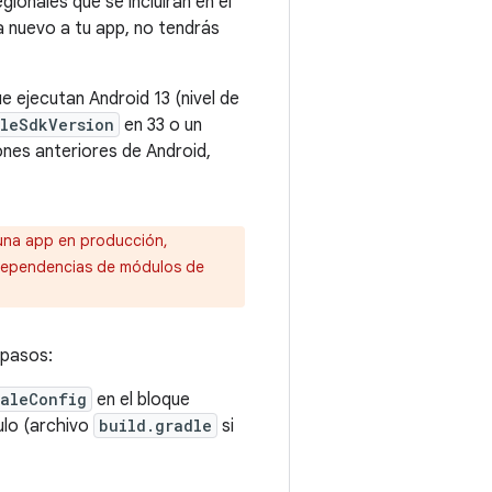
ionales que se incluirán en el
ma nuevo a tu app, no tendrás
 ejecutan Android 13 (nivel de
leSdkVersion
en 33 o un
ones anteriores de Android,
 una app en producción,
 dependencias de módulos de
 pasos:
caleConfig
en el bloque
ulo (archivo
build.gradle
si